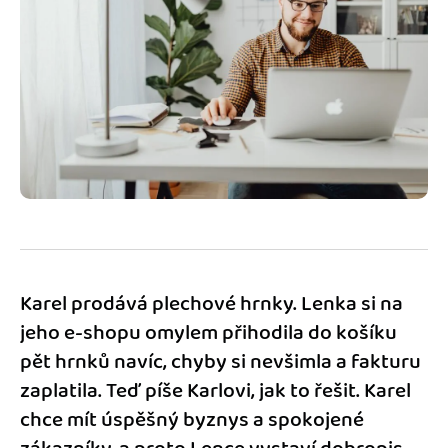
Jak se vyznat ve fakturaci
Spřátelené účetní
Blog
Katalog doplňků
mini akademie
Fakturační poradna
Karel prodává plechové hrnky. Lenka si na
jeho e-shopu omylem přihodila do košíku
pět hrnků navíc, chyby si nevšimla a fakturu
zaplatila. Teď píše Karlovi, jak to řešit. Karel
chce mít úspěšný byznys a spokojené