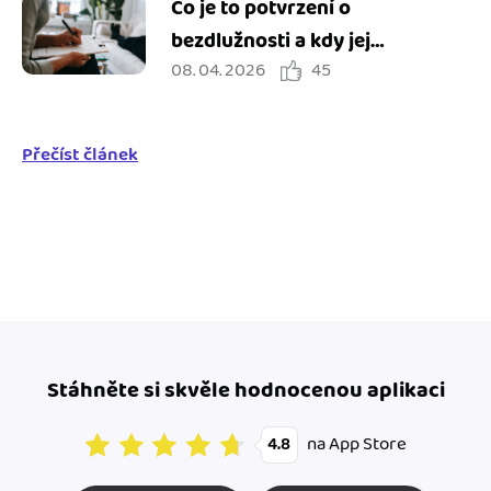
Co je to potvrzení o
bezdlužnosti a kdy jej
08. 04. 2026
45
potřebuji?
Přečíst článek
Stáhněte si skvěle hodnocenou aplikaci
na App Store
4.8