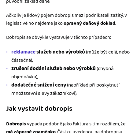
původní základ daně.
Ačkoliv je lidový pojem dobropis mezi podnikateli zažitý, v
legislativě ho najdeme jako
opravný daňový doklad
.
Dobropis se obvykle vystavuje v těchto případech:
reklamace
služeb nebo výrobků
(může být celá, nebo
částečná),
zrušení dodání služeb nebo výrobků
(chybná
objednávka),
dodatečné snížení ceny
(například při poskytnutí
množstevní slevy zákazníkovi).
Jak vystavit dobropis
Dobropis
vypadá podobně jako faktura s tím rozdílem, že
má záporné znaménko
. Částku uvedenou na dobropisu