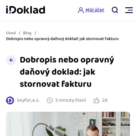
Můj účet
Úvod
Blog
Vlastnosti
Dobropis nebo opravný daňový doklad: jak stornovat fakturu
Online fakturace
Dobropis nebo opravný
Ceník
Správa kontaktů
daňový doklad: jak
Vzdělání
stornovat fakturu
Hlídání cashflow
Nápověda
Spolupráce s účetní
Šablony faktur
Seyfor, a. s.
3 minuty čtení
26
Jak začít s iDokladem
Výkazy pro úřady
Šablona pro plátce DPH
Jak začít podnikat
Propojení na další systémy
Registrovat ZDARMA
Šablona pro neplátce DPH