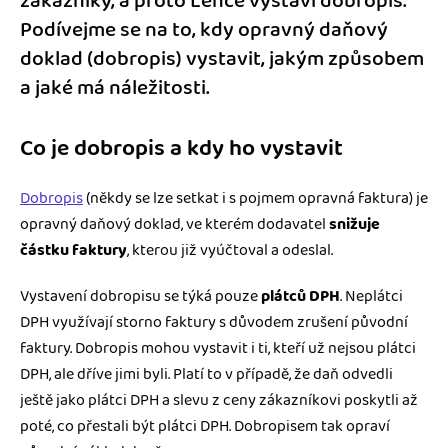
zákazníky, a proto Lence vystaví dobropis.
Podívejme se na to, kdy opravný daňový
doklad (dobropis) vystavit, jakým způsobem
a jaké má náležitosti.
Co je dobropis a kdy ho vystavit
Dobropis
(někdy se lze setkat i s pojmem opravná faktura) je
opravný daňový doklad, ve kterém dodavatel
snižuje
částku faktury
, kterou již vyúčtoval a odeslal.
Vystavení dobropisu se týká pouze
plátců DPH
. Neplátci
DPH využívají storno faktury s důvodem zrušení původní
faktury. Dobropis mohou vystavit i ti, kteří už nejsou plátci
DPH, ale dříve jimi byli. Platí to v případě, že daň odvedli
ještě jako plátci DPH a slevu z ceny zákazníkovi poskytli až
poté, co přestali být plátci DPH. Dobropisem tak opraví