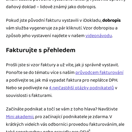
daňový doklad – lidově známý jako dobropis.
Pokud jste původní fakturu vystavili v iDokladu,
dobropis
vám služba vygeneruje za pár kliknutí. Vzor dobropisu a
způsob jeho vystavení najdete v našem
videonávodu
.
Fakturujte s přehledem
Prošli jste si vzor faktury a už víte, jak ji správně vystavit.
Ponořte se do tématu více s naším
průvodcem fakturování
a podívejte se, jak má vypadat faktura pro neplátce DPH.
Nebo se podívejte na
4 nejčastější otázky podnikatelů
v
souvislosti s fakturami.
Začínáte podnikat a točí se vám z toho hlava? Navštivte
Mini akademii
, pro začínající podnikatele je zdarma. V
krátkých videích vás odborníci provedou fakturováním, ale