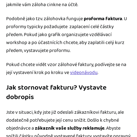
jakmile vám záloha cinkne na účtě.
Podobně jako tzv. zálohovka funguje
proforma faktura
. U
proformy typicky požadujete zaplacení celé částky
předem. Pokud jako grafik organizujete vzdělávací
workshop a po účastnících chcete, aby zaplatili celý kurz
předem, vystavujete proformu.
Pokud chcete vidět vzor zálohové faktury, podívejte se na
její vystavení krok po kroku ve
videonávodu
.
Jak stornovat fakturu? Vystavte
dobropis
Jste v situaci, kdy jste již odeslali zákazníkovi fakturu, ale
dodatečně potřebujete její cenu snížit. Došlo k chybné
objednávce a
zákazník vaše služby reklamuje
. Abyste
snížili částku původně vystavené faktury, vystavíte opravný