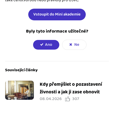
také cenotvorbou nebo pravidly pro OSVČ.
Vstoupit do Mini akademie
Byly tyto informace užitečné?
Ano
Ne
Související články
Kdy přemýšlet o pozastavení
živnosti a jak ji zase obnovit
08. 04. 2026
307