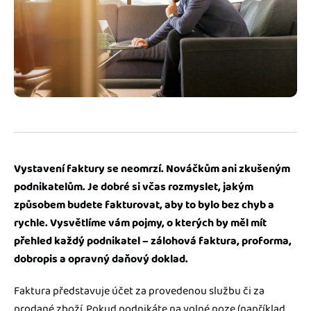
Jak se vyznat ve fakturaci
Spřátelené účetní
Blog
Katalog doplňků
mini akademie
Fakturační poradna
Vystavení faktury se neomrzí. Nováčkům ani zkušeným
podnikatelům. Je dobré si včas rozmyslet, jakým
způsobem budete fakturovat, aby to bylo bez chyb a
rychle. Vysvětlíme vám pojmy, o kterých by měl mít
přehled každý podnikatel – zálohová faktura, proforma,
dobropis a opravný daňový doklad.
Faktura představuje účet za provedenou službu či za
prodané zboží. Pokud podnikáte na volné noze (například