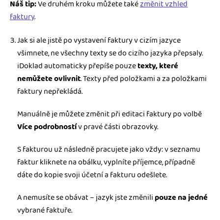
Náš tip:
Ve druhém kroku můžete také
změnit vzhled
faktury
.
Jak si ale jistě po vystavení faktury v cizím jazyce
všimnete, ne všechny texty se do cizího jazyka přepsaly.
iDoklad automaticky přepíše pouze
texty, které
nemůžete ovlivnit
. Texty před položkami a za položkami
faktury nepřekládá.
Manuálně je můžete změnit při editaci faktury po volbě
Více podrobností
v pravé části obrazovky.
S fakturou už následně pracujete jako vždy: v seznamu
faktur kliknete na obálku, vyplníte příjemce, případně
dáte do kopie svoji účetní a fakturu odešlete.
A nemusíte se obávat – jazyk jste změnili
pouze na jedné
vybrané faktuře.