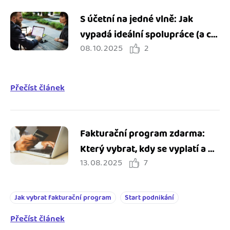
S účetní na jedné vlně: Jak
vypadá ideální spolupráce (a co
08. 10. 2025
2
všechno vám může ušetřit)
Přečíst článek
Fakturační program zdarma:
Který vybrat, kdy se vyplatí a na
13. 08. 2025
7
co pozor?
Jak vybrat fakturační program
Start podnikání
Přečíst článek