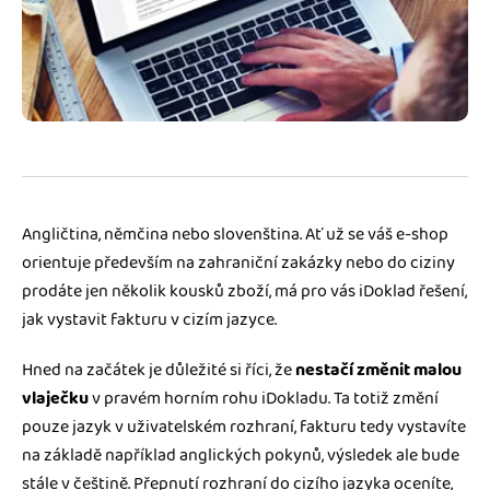
Jak se vyznat ve fakturaci
Spřátelené účetní
Blog
Katalog doplňků
mini akademie
Fakturační poradna
Angličtina, němčina nebo slovenština. Ať už se váš e-shop
orientuje především na zahraniční zakázky nebo do ciziny
prodáte jen několik kousků zboží, má pro vás iDoklad řešení,
jak vystavit fakturu v cizím jazyce.
Hned na začátek je důležité si říci, že
nestačí změnit malou
vlaječku
v pravém horním rohu iDokladu. Ta totiž změní
pouze jazyk v uživatelském rozhraní, fakturu tedy vystavíte
na základě například anglických pokynů, výsledek ale bude
stále v češtině. Přepnutí rozhraní do cizího jazyka oceníte,