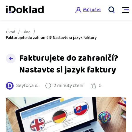
Můj účet
Úvod
Blog
Vlastnosti
Fakturujete do zahraničí? Nastavte si jazyk faktury
Online fakturace
Fakturujete do zahraničí?
Ceník
Správa kontaktů
Nastavte si jazyk faktury
Vzdělání
Hlídání cashflow
Seyfor, a. s.
2 minuty čtení
5
Nápověda
Spolupráce s účetní
Šablony faktur
Jak začít s iDokladem
Výkazy pro úřady
Šablona pro plátce DPH
Jak začít podnikat
Propojení na další systémy
Registrovat ZDARMA
Šablona pro neplátce DPH