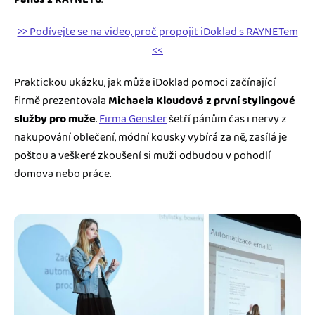
>> Podívejte se na video, proč propojit iDoklad s RAYNETem
<<
Praktickou ukázku, jak může iDoklad pomoci začínající
firmě prezentovala
Michaela Kloudová z první stylingové
služby pro muže
.
Firma Genster
šetří pánům čas i nervy z
nakupování oblečení, módní kousky vybírá za ně, zasílá je
poštou a veškeré zkoušení si muži odbudou v pohodlí
domova nebo práce.