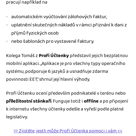
pracují například na
automatickém vyúčtování zálohových faktur,
uplatnění skutečných nákladů v rámci přiznání k dani z
příjmů fyzických osob
nebo šablonách pro vystavené faktury.
Kolega Tomáš z
Profi Účtenky
představil jejich bezplatnou
mobilní aplikaci. „Aplikace je pro všechny typy operačního
systému, podporuje 6 jazyků a usnadňuje zdarma
povinnosti EET,” shrnul její hlavní výhody.
Profi Účtenku ocení především podnikatelé v terénu nebo
příležitostní stánkaři
. Funguje totiž i
offline
a po připojení
k internetu všechny účtenky odešle a vyřeší podle platné
legislativy.
>> Zjistěte, jestli může Profi Účtenka pomoci i vám <<