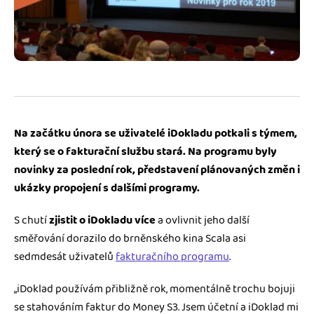
Jak se vyznat ve fakturaci
Spřátelené účetní
Blog
Katalog doplňků
mini akademie
Fakturační poradna
Na začátku února se uživatelé iDokladu potkali s týmem,
který se o fakturační službu stará. Na programu byly
novinky za poslední rok, představení plánovaných změn i
ukázky propojení s dalšími programy.
S chutí
zjistit o iDokladu více
a ovlivnit jeho další
směřování dorazilo do brněnského kina Scala asi
sedmdesát uživatelů
fakturačního programu
.
„iDoklad používám přibližně rok, momentálně trochu bojuji
se stahováním faktur do Money S3. Jsem účetní a iDoklad mi