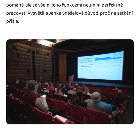
pomáhá, ale se všemi jeho funkcemi neumím perfektně
pracovat,” vysvětlila Janka Snášelová důvod, proč na setkání
přišla.