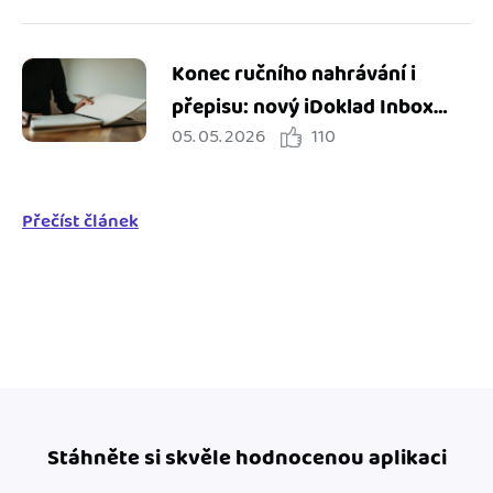
Konec ručního nahrávání i
přepisu: nový iDoklad Inbox
05. 05. 2026
110
zjednodušuje práci s doklady
Přečíst článek
Stáhněte si skvěle hodnocenou aplikaci