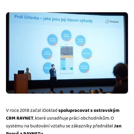
V roce 2018 začal iDoklad
spolupracovat s ostravským
CRM RAYNET
, které usnadňuje práci obchodníkům. O
systému na budování vztahu se zákazníky přednášel
Jan
Panuš z RAYNETu
.