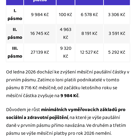
I.
9 984 Kč
100 Kč
6 578 Kč
3 306 Kč
pásmo
II.
4 963
16 745 Kč
8 191 Kč
3 591 Kč
pásmo
Kč
III.
9 320
27 139 Kč
12 527 Kč
5 292 Kč
pásmo
Kč
Od ledna 2026 dochází ke zvýšení měsíční paušální částky v
prvním pásmu. Zatímco loni platili podnikatelé v tomto
pásmu 8 716 Kč měsíčně, od začátku letošního roku se
měsíční částka zvyšuje na
9 984 Kč
.
Důvodem je růst
minimálních vyměřovacích základů pro
sociální a zdravotní pojištění
, na které je výše paušální
daně v prvním pásmu přímo navázána. Ve druhém a třetím
pásmu se výše měsíční platby pro rok 2026 nemění.