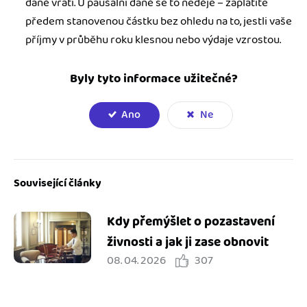
daně vrátí. U paušální daně se to neděje – zaplatíte
předem stanovenou částku bez ohledu na to, jestli vaše
příjmy v průběhu roku klesnou nebo výdaje vzrostou.
Byly tyto informace užitečné?
Ano
Ne
Související články
Kdy přemýšlet o pozastavení
živnosti a jak ji zase obnovit
08. 04. 2026
307