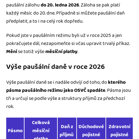
paušální zálohu
do 20. ledna 2026
. Záloha se pak platí
každý měsíc do 20. dne. Případně si můžete paušální daň
předplatit, a to i na celý rok dopředu.
Pokud jste v paušálním režimu byli už v roce 2025 a jen
pokračujete dál, nezapomeňte si včas upravit trvalý příkaz.
Mění
se totiž výše
měsíční platby
.
Výše paušální daně v roce 2026
Výše paušální daně se i nadále odvíjí od toho, do
kterého
pásma paušálního režimu jako OSVČ spadáte
. Pásma jsou
tři a určují se podle výše a struktury příjmů za předchozí
rok.
Celková
Daň z
Důchodové
Zdravotní
Pásmo
měsíční
příjmů
pojistné
pojistné
platba