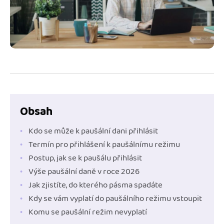
Jak se vyznat ve fakturaci
Spřátelené účetní
Blog
Katalog doplňků
mini akademie
Fakturační poradna
Obsah
Kdo se může k paušální dani přihlásit
Termín pro přihlášení k paušálnímu režimu
Postup, jak se k paušálu přihlásit
Výše paušální daně v roce 2026
Jak zjistíte, do kterého pásma spadáte
Kdy se vám vyplatí do paušálního režimu vstoupit
Komu se paušální režim nevyplatí