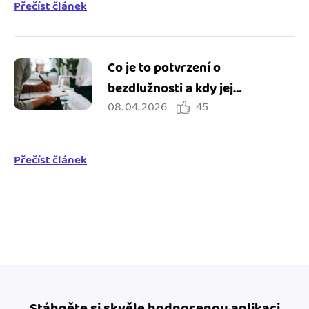
Přečíst článek
Co je to potvrzení o
bezdlužnosti a kdy jej
08. 04. 2026
45
potřebuji?
Přečíst článek
Stáhněte si skvěle hodnocenou aplikaci