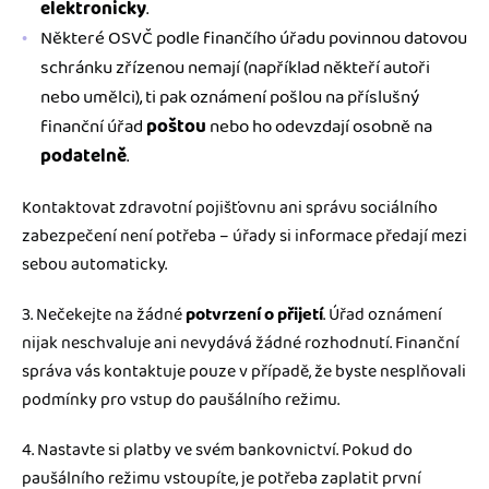
elektronicky
.
Některé OSVČ podle finančího úřadu povinnou datovou
schránku zřízenou nemají (například někteří autoři
nebo umělci), ti pak oznámení pošlou na příslušný
finanční úřad
poštou
nebo ho odevzdají osobně na
podatelně
.
Kontaktovat zdravotní pojišťovnu ani správu sociálního
zabezpečení není potřeba – úřady si informace předají mezi
sebou automaticky.
3. Nečekejte na žádné
potvrzení o přijetí
. Úřad oznámení
nijak neschvaluje ani nevydává žádné rozhodnutí. Finanční
správa vás kontaktuje pouze v případě, že byste nesplňovali
podmínky pro vstup do paušálního režimu.
4. Nastavte si platby ve svém bankovnictví. Pokud do
paušálního režimu vstoupíte, je potřeba zaplatit první