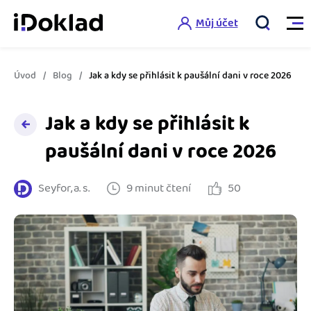
Můj účet
Úvod
Blog
Jak a kdy se přihlásit k paušální dani v roce 2026
Vlastnosti
Jak a kdy se přihlásit k
Online fakturace
Ceník
paušální dani v roce 2026
Správa kontaktů
Vzdělání
Seyfor, a. s.
9 minut čtení
50
Hlídání cashflow
Nápověda
Spolupráce s účetní
Šablony faktur
Jak začít s iDokladem
Výkazy pro úřady
Šablona pro plátce DPH
Jak začít podnikat
Propojení na další systémy
Registrovat ZDARMA
Šablona pro neplátce DPH