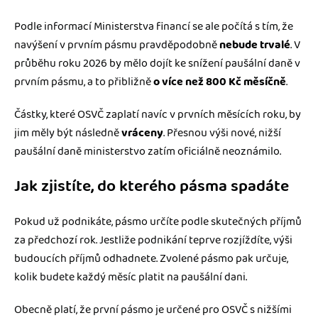
Podle informací Ministerstva financí se ale počítá s tím, že
navýšení v prvním pásmu pravděpodobně
nebude trvalé
. V
průběhu roku 2026 by mělo dojít ke snížení paušální daně v
prvním pásmu, a to přibližně
o více než 800 Kč měsíčně
.
Částky, které OSVČ zaplatí navíc v prvních měsících roku, by
jim měly být následně
vráceny
. Přesnou výši nové, nižší
paušální daně ministerstvo zatím oficiálně neoznámilo.
Jak zjistíte, do kterého pásma spadáte
Pokud už podnikáte, pásmo určíte podle skutečných příjmů
za předchozí rok. Jestliže podnikání teprve rozjíždíte, výši
budoucích příjmů odhadnete. Zvolené pásmo pak určuje,
kolik budete každý měsíc platit na paušální dani.
Obecně platí, že první pásmo je určené pro OSVČ s nižšími