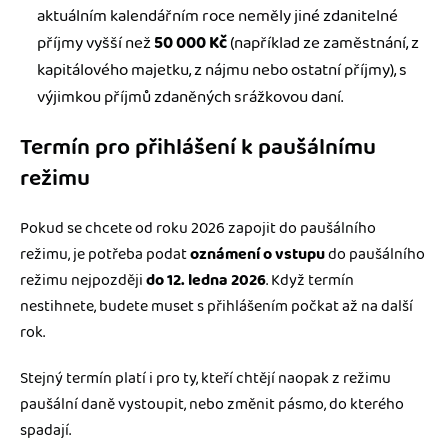
aktuálním kalendářním roce neměly jiné zdanitelné
příjmy vyšší než
50 000 Kč
(například ze zaměstnání, z
kapitálového majetku, z nájmu nebo ostatní příjmy), s
výjimkou příjmů zdaněných srážkovou daní.
Termín pro přihlášení k paušálnímu
režimu
Pokud se chcete od roku 2026 zapojit do paušálního
režimu, je potřeba podat
oznámení o vstupu
do paušálního
režimu nejpozději
do 12. ledna 2026
. Když termín
nestihnete, budete muset s přihlášením počkat až na další
rok.
Stejný termín platí i pro ty, kteří chtějí naopak z režimu
paušální daně vystoupit, nebo změnit pásmo, do kterého
spadají.