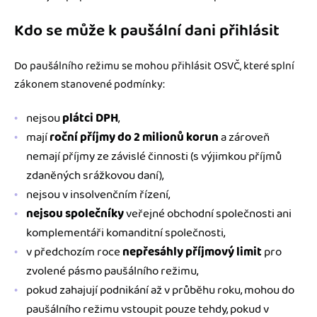
Kdo se může k paušální dani přihlásit
Do paušálního režimu se mohou přihlásit OSVČ, které splní
zákonem stanovené podmínky:
nejsou
plátci DPH
,
mají
roční příjmy do 2 milionů korun
a zároveň
nemají příjmy ze závislé činnosti (s výjimkou příjmů
zdaněných srážkovou daní),
nejsou v insolvenčním řízení,
nejsou společníky
veřejné obchodní společnosti ani
komplementáři komanditní společnosti,
v předchozím roce
nepřesáhly příjmový limit
pro
zvolené pásmo paušálního režimu,
pokud zahajují podnikání až v průběhu roku, mohou do
paušálního režimu vstoupit pouze tehdy, pokud v