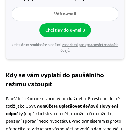
Chci tipy do e-mailu
Odesláním souhlasíte s našimi
zásadami pro zpracování osobních
údajů
.
Kdy se vám vyplatí do paušálního
režimu vstoupit
Paušální režim není vhodný pro každého. Po vstupu do něj
totiž jako OSVČ
nemůžete uplatňovat daňové slevy ani
odpočty
(například slevu na děti, manžela či manželku,
penzijní spoření nebo hypotéku). Před přihlášením si proto
přepočítejte, zda je pro vás součet odvodů a daní v paušálu