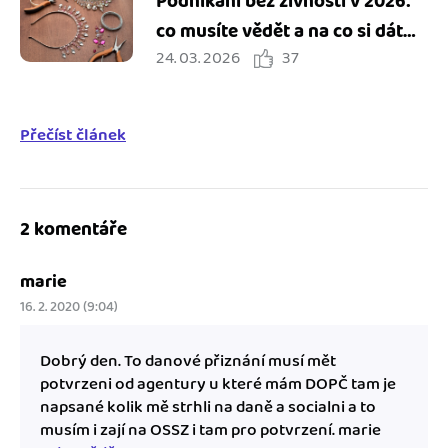
Podnikání bez živnosti v 2026:
co musíte vědět a na co si dát
24. 03. 2026
37
pozor
Přečíst článek
2 komentáře
marie
16. 2. 2020 (9:04)
Dobrý den. To danové přiznání musí mět
potvrzeni od agentury u které mám DOPČ tam je
napsané kolik mě strhli na daně a socialni a to
musím i zají na OSSZ i tam pro potvrzení. marie