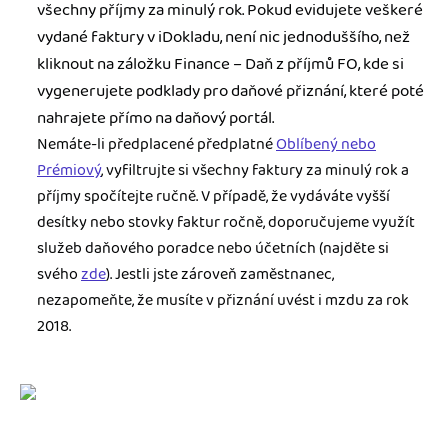
všechny příjmy za minulý rok. Pokud evidujete veškeré
vydané faktury v iDokladu, není nic jednoduššího, než
kliknout na záložku Finance – Daň z příjmů FO, kde si
vygenerujete podklady pro daňové přiznání, které poté
nahrajete přímo na daňový portál.
Nemáte-li předplacené předplatné
Oblíbený nebo
Prémiový
, vyfiltrujte si všechny faktury za minulý rok a
příjmy spočítejte ručně. V případě, že vydáváte vyšší
desítky nebo stovky faktur ročně, doporučujeme využít
služeb daňového poradce nebo účetních (najděte si
svého
zde
). Jestli jste zároveň zaměstnanec,
nezapomeňte, že musíte v přiznání uvést i mzdu za rok
2018.