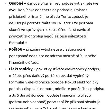
Osobně
– daňové přiznání jednoduše vytisknete (ve
dvou kopiích) a odnesete na podatelnu místně
příslušného finančního úřadu. Tento způsob je
nejjistější, protože máte 100% jistotu, že přiznání
skončí ve správných rukou a úředníci si navíc při
převzetí zkontrolují nejdůležitější náležitosti
formuláře.
Poštou
– přiznání vytisknete a vlastnoručně
podepsané odešlete na adresu místně příslušného
finančního úřadu.
Elektronicky
– pokud využíváte elektronický podpis,
můžete přes daňový portál odevzdat vyplněný
formulář v elektronické podobě. Pokud elektronický
podpis k dispozici nemáte, odešlete podání bez podpisu
a do 5 dní od doručení dodáte finančnímu úřadu
(poštou nebo osobně) potvrzení, že přiznání obsahuje
správné informace. Toto potvrzení si vytisknete po