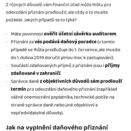
Z různých důvodů vám finanční úřad může lhůtu pro
odevzdání přiznání prodloužit, ale vždy o to musíte
požádat. Jakých případů se to týká?
Máte povinnost
ověřit účetní závěrku auditorem
.
Přiznání za
vás podává daňový poradce
(v tomto
případě se lhůta prodlužuje do 1. července, ale musíte
do 1. dubna 2019 doručit plnou moc k zastupování).
Součástí zdaňovaných příjmů z přiznání jsou i
příjmy
zdaňované v zahraničí
.
Správce daně
z objektivních důvodů sám prodlouží
termín
pro odevzdání daňového přiznání (například
vážné onemocnění poplatníka, technické potíže na
straně správce daně nebo jiné objektivní a
nepředvídatelné důvody).
Jak na vyplnění daňového přiznání