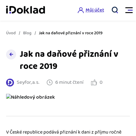
Můj účet
Úvod
Blog
Jak na daňové přiznání v roce 2019
Vlastnosti
Jak na daňové přiznání v
Online fakturace
Ceník
roce 2019
Správa kontaktů
Vzdělání
Seyfor, a. s.
6 minut čtení
0
Hlídání cashflow
Nápověda
Spolupráce s účetní
Šablony faktur
Jak začít s iDokladem
Výkazy pro úřady
Šablona pro plátce DPH
Jak začít podnikat
Propojení na další systémy
Registrovat ZDARMA
Šablona pro neplátce DPH
V České republice podává přiznání k dani z příjmu ročně