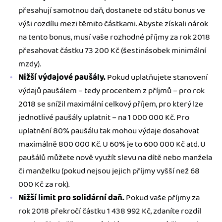
přesahují samotnou daň, dostanete od státu bonus ve
výši rozdílu mezi těmito částkami. Abyste získali nárok
na tento bonus, musí vaše rozhodné příjmy za rok 2018
přesahovat částku 73 200 Kč (šestinásobek minimální
mzdy).
Nižší výdajové paušály.
Pokud uplatňujete stanovení
výdajů paušálem – tedy procentem z příjmů – pro rok
2018 se snížil maximální celkový příjem, pro který lze
jednotlivé paušály uplatnit – na 1 000 000 Kč. Pro
uplatnění 80% paušálu tak mohou výdaje dosahovat
maximálně 800 000 Kč. U 60% je to 600 000 Kč atd. U
paušálů můžete nově využít slevu na dítě nebo manžela
či manželku (pokud nejsou jejich příjmy vyšší než 68
000 Kč za rok).
Nižší limit pro solidární daň.
Pokud vaše příjmy za
rok 2018 překročí částku 1 438 992 Kč, zdaníte rozdíl