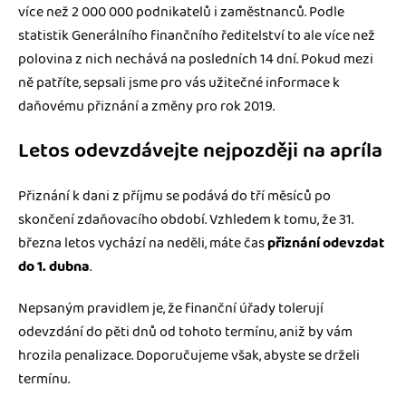
Jak se vyznat ve fakturaci
více než 2 000 000 podnikatelů i zaměstnanců. Podle
Spřátelené účetní
statistik Generálního finančního ředitelství to ale více než
Blog
polovina z nich nechává na posledních 14 dní. Pokud mezi
Katalog doplňků
ně patříte, sepsali jsme pro vás užitečné informace k
mini akademie
daňovému přiznání a změny pro rok 2019.
Fakturační poradna
Letos odevzdávejte nejpozději na apríla
Přiznání k dani z příjmu se podává do tří měsíců po
skončení zdaňovacího období. Vzhledem k tomu, že 31.
března letos vychází na neděli, máte čas
přiznání odevzdat
do 1. dubna
.
Nepsaným pravidlem je, že finanční úřady tolerují
odevzdání do pěti dnů od tohoto termínu, aniž by vám
hrozila penalizace. Doporučujeme však, abyste se drželi
termínu.