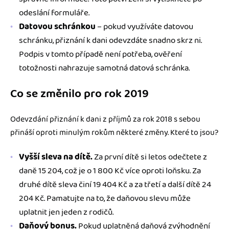
odeslání formuláře.
Datovou schránkou
– pokud využíváte datovou
schránku, přiznání k dani odevzdáte snadno skrz ni.
Podpis v tomto případě není potřeba, ověření
totožnosti nahrazuje samotná datová schránka.
Co se změnilo pro rok 2019
Odevzdání přiznání k dani z příjmů za rok 2018 s sebou
přináší oproti minulým rokům některé změny. Které to jsou?
Vyšší sleva na dítě.
Za první dítě si letos odečtete z
daně 15 204, což je o 1 800 Kč více oproti loňsku. Za
druhé dítě sleva činí 19 404 Kč a za třetí a další dítě 24
204 Kč. Pamatujte na to, že daňovou slevu může
uplatnit jen jeden z rodičů.
Daňový bonus.
Pokud uplatněná daňová zvýhodnění