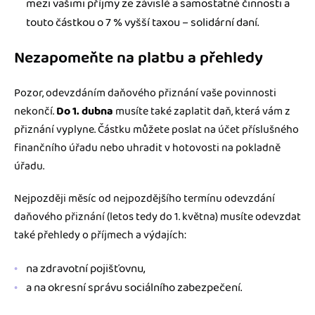
mezi vašimi příjmy ze závislé a samostatné činnosti a
touto částkou o 7 % vyšší taxou – solidární daní.
Nezapomeňte na platbu a přehledy
Pozor, odevzdáním daňového přiznání vaše povinnosti
nekončí.
Do 1. dubna
musíte také zaplatit daň, která vám z
přiznání vyplyne. Částku můžete poslat na účet příslušného
finančního úřadu nebo uhradit v hotovosti na pokladně
úřadu.
Nejpozději měsíc od nejpozdějšího termínu odevzdání
daňového přiznání (letos tedy do 1. května) musíte odevzdat
také přehledy o příjmech a výdajích:
na zdravotní pojišťovnu,
a na okresní správu sociálního zabezpečení.