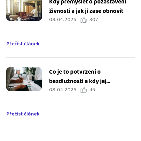
Kdy přemýšlet o pozastavení
živnosti a jak ji zase obnovit
08. 04. 2026
307
Přečíst článek
Co je to potvrzení o
bezdlužnosti a kdy jej
08. 04. 2026
45
potřebuji?
Přečíst článek