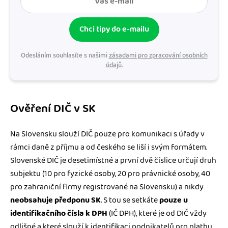
Chci tipy do e-mailu
Odesláním souhlasíte s našimi
zásadami pro zpracování osobních
údajů
.
Ověření DIČ v SK
Na Slovensku slouží DIČ pouze pro komunikaci s úřady v
rámci daně z příjmu a od českého se liší i svým formátem.
Slovenské DIČ je desetimístné a první dvě číslice určují druh
subjektu (10 pro fyzické osoby, 20 pro právnické osoby, 40
pro zahraniční firmy registrované na Slovensku) a nikdy
neobsahuje předponu SK
. S tou se setkáte
pouze u
identifikačního čísla k DPH
(IČ DPH), které je od DIČ vždy
odlišné a které slouží k identifikaci podnikatelů pro platbu