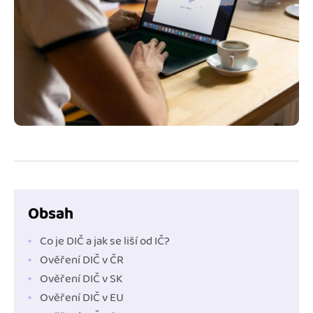
Jak se vyznat ve fakturaci
Spřátelené účetní
Blog
Katalog doplňků
mini akademie
Fakturační poradna
Obsah
Co je DIČ a jak se liší od IČ?
Ověření DIČ v ČR
Ověření DIČ v SK
Ověření DIČ v EU