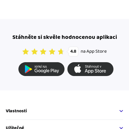
Stáhněte si skvěle hodnocenou aplikaci
na App Store
4.8
Vlastnosti
Fakturační vlastnosti
Online fakturace
Užitečné