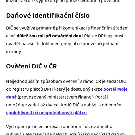
každé faktuře, výjimkou jsou pouze svobodná povolání.
Daňové identifikační číslo
DIČ se využívá primárně při komunikaci s finančním úřadem
a má
důležitou roli při odvádění daní
. Plátce DPH jej musí
uvádět na všech dokladech, neplátce pouze při jednání
s úřady.
Ověření DIČ v ČR
Nejjednodušším způsobem ověření v rámci ČR je zadat DIČ
do registru plátců DPH, který je dostupný skrze
portál Moje
daně
(provozovaný ministerstvem financí). Portál
umožňuje zadat až dvacet kódů DIČ a nabízí i zohlednění
spolehlivosti či nespolehlivosti plátce
.
Výstupem je nejen adresa a obchodní název daného
subjektu, ale také řada dalších údajů jako například datum