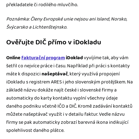
překladatele či rodilého mluvčího.
Poznámka: Členy Evropské unie nejsou ani Island, Norsko,
Švýcarsko a Lichtenštejnsko.
Ověřujte DIČ přímo v iDokladu
Online
fakturační program
iDoklad
vyvíjíme tak, aby vám
šetřil co nejvíce práce i času. Například při práci s kontakty
máte k dispozici
našeptávač
, který využívá propojení
iDokladu s registrem ARES i jeho slovenským protějškem. Na
základě názvu dokáže najít české i slovenské firmy a
automaticky do karty kontaktu vyplní všechny údaje
daného podniku včetně IČO a DIČ. Kromě zadávání kontaktů
můžete našeptávač využít i v detailu faktur. Vedle názvu
firmy se pak automaticky zobrazí barevná ikona indikující
spolehlivost daného plátce.