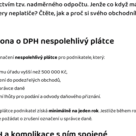
ctvím tzv. nadměrného odpočtu. Jenže co když m
y neplatiče? Čtěte, jak a proč si svého obchodn
kona o DPH nespolehlivý plátce
značení
nespolehlivý plátce
pro podnikatele, který:
ímu úřadu vyšší než 500 000 Kč,
jení do podezřelých obchodů,
právce daně
í lhůty pro podání a odvody daňového přiznání.
plátce podnikatel získá
minimálně na jeden rok
. Jestliže během r
e požádat o zrušení označení u správce daně.
H a komplikace s ním spojené