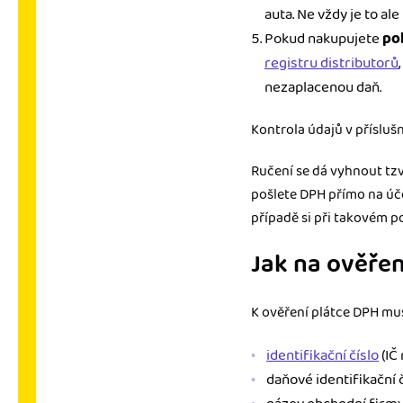
auta. Ne vždy je to a
Pokud nakupujete
po
registru distributorů
nezaplacenou daň.
Kontrola údajů v příslušn
Ručení se dá vyhnout tzv
pošlete DPH přímo na úč
případě si při takovém p
Jak na ověřen
K ověření plátce DPH mus
identifikační číslo
(IČ
daňové identifikační čí