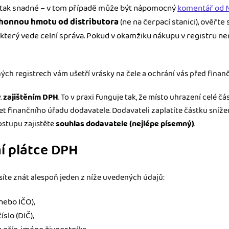
le tak snadné – v tom případě může být nápomocný
komentář od M
honnou hmotu od distributora
(ne na čerpací stanici), ověřte 
, který vede celní správa. Pokud v okamžiku nákupu v registru nen
ých registrech vám ušetří vrásky na čele a ochrání vás před finanč
.
zajištěním DPH
. To v praxi funguje tak, že místo uhrazení celé č
et finančního úřadu dodavatele. Dodavateli zaplatíte částku sníž
ostupu zajistěte
souhlas dodavatele (nejlépe písemný)
.
í plátce DPH
íte znát alespoň jeden z níže uvedených údajů:
 nebo IČO),
slo (DIČ),