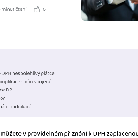
5 minut čtení
6
ady pro finanční
dku.
stémy
 za vás. Díky
ankou, CRM...
o DPH nespolehlivý plátce
omplikace s ním spojené
tce DPH
zor
hám podnikání
i můžete v pravidelném přiznání k DPH zaplaceno