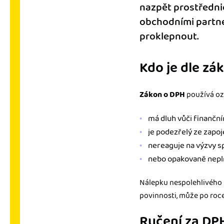
nazpět prostředni
obchodními partner
proklepnout.
Kdo je dle zá
Zákon o DPH
používá o
má dluh vůči finančn
je podezřelý ze zapo
nereaguje na výzvy s
nebo opakovaně nepln
Nálepku nespolehlivého 
povinnosti, může po roc
Ručení za DP