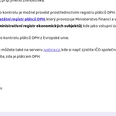
 příp. jméno živnostníka.
o kontrolu je možné provést prostřednictvím registru plátců DPH.
státní registr plátců DPH
, který provozuje Ministerstvo financí a 
inistrativní registr ekonomických subjektů)
, kde jako vstupní 
ro kontrolu plátců DPH z Evropské unie.
 můžete také na serveru
justice.cz
, kde si např. zjistíte IČO společ
íte, zda je plátcem DPH.
u,