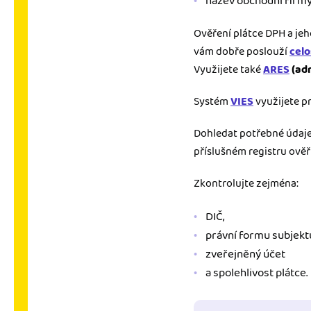
název obchodní firmy,
Ověření plátce DPH a jeh
vám dobře poslouží
celo
Využijete také
ARES
(adm
Systém
VIES
využijete p
Dohledat potřebné údaje
příslušném registru ověř
Zkontrolujte zejména:
DIČ,
právní formu subjekt
zveřejněný účet
a spolehlivost plátce.