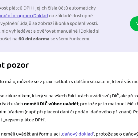
ost plátců DPH i jejich čísla účtů automaticky
urační program iDoklad
na základě dostupné
vyplnění údajů se zobrazí ikonka spolehlivosti.
 nic vyhledávat a ověřovat manuálně. iDoklad si
oušet na
60 dní zdarma
se všemi funkcemi.
át pozor
o málo, můžete se v praxi setkat i s dalšími situacemi, které vás m
e zákazníkem, který si na všech fakturách uvádí svůj DIČ, ale při
h fakturách
neměli DIČ vůbec uvádět
, protože je to matoucí. Měl
ím úřadem (např. při placení daní či podání daňového přiznání). P
at „nejsem plátce DPH“.
 neměli uvádět ani formulaci „
daňový doklad
“, protože se o daňov