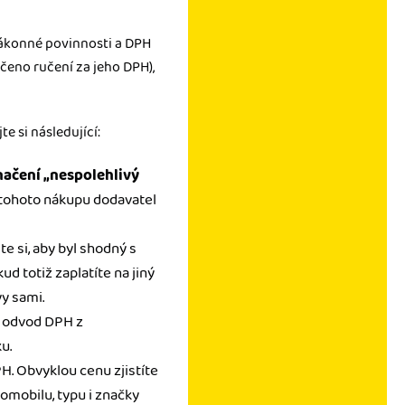
zákonné povinnosti a DPH
ečeno ručení za jeho DPH),
e si následující:
načení „nespolehlivý
z tohoto nákupu dodavatel
jte si, aby byl shodný s
d totiž zaplatíte na jiný
y sami.
za odvod DPH z
u.
PH. Obvyklou cenu zjistíte
tomobilu, typu i značky