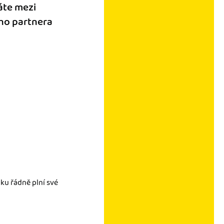
áte mezi
ího partnera
oku řádně plní své