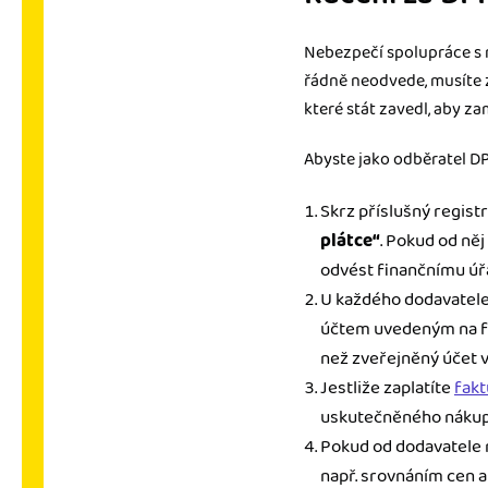
Nebezpečí spolupráce s 
řádně neodvede, musíte 
které stát zavedl, aby 
Abyste jako odběratel DPH
Skrz příslušný regist
plátce“
. Pokud od něj
odvést finančnímu úř
U každého dodavatele 
účtem uvedeným na fakt
než zveřejněný účet v
Jestliže zaplatíte
fakt
uskutečněného nákupu
Pokud od dodavatele n
např. srovnáním cen au