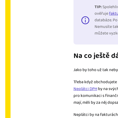
TIP:
Spolehliv
ověřuje
fakt
databáze. Po 
Nemusíte tak
můžete vyzk
Na co ještě d
Jako by toho už tak nebyl
Třeba když obchodujete s
Neplátci DPH
by na svýc
pro komunikaci s finančn
mají, měli by za něj dops
Neplátci by na fakturách