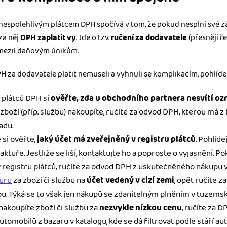
nespolehlivým plátcem DPH spočívá v tom, že pokud nesplní své 
za něj
DPH zaplatit vy
. Jde o tzv.
ručení za dodavatele
(přesněji ř
zamezil daňovým únikům.
 za dodavatele platit nemuseli a vyhnuli se komplikacím, pohlídejt
r plátců DPH si
ověřte, zda u obchodního partnera nesvítí oz
 zboží (příp. službu) nakoupíte, ručíte za odvod DPH, kterou má 
adu.
si ověřte,
jaký účet má zveřejněný v registru plátců
. Pohlíde
uře. Jestliže se liší, kontaktujte ho a poproste o vyjasnění. Poku
 registru plátců, ručíte za odvod DPH z uskutečněného nákupu v
uru
za zboží či službu na
účet vedený v cizí zemi
, opět ručíte 
. Týká se to však jen nákupů se zdanitelným plněním v tuzemsk
akoupíte zboží či službu za
nezvykle nízkou cenu
, ručíte za D
tomobilů z bazaru v katalogu, kde se dá filtrovat podle stáří au