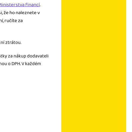
inisterstva financí
.
si, že ho naleznete v
í, ručíte za
ní ztrátou.
ástky za nákup dodavateli
enou o DPH. V každém