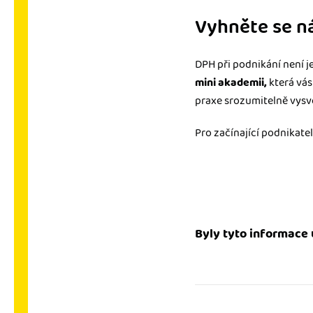
Vyhněte se n
DPH při podnikání není je
mini akademii,
která vás
praxe srozumitelně vysvět
Pro začínající podnikate
Byly tyto informace 