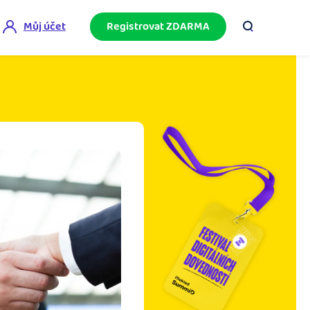
Můj účet
Registrovat ZDARMA
ini akademie
e mnoho
ačněte podnikání bez omylů díky bezplatné
ideo akademii.
akturační poradna
službami.
eptejte se komunity na fakturaci, daně či
četnictví.
podnikání