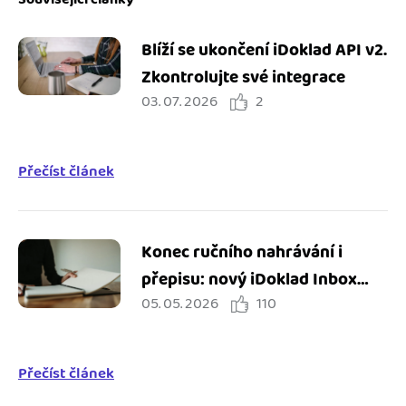
Blíží se ukončení iDoklad API v2.
Zkontrolujte své integrace
03. 07. 2026
2
Přečíst článek
Konec ručního nahrávání i
přepisu: nový iDoklad Inbox
05. 05. 2026
110
zjednodušuje práci s doklady
Přečíst článek