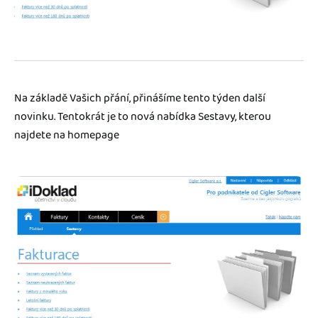
Jak se vyznat ve fakturaci
Spřátelené účetní
Blog
Katalog doplňků
mini akademie
Na základě Vašich přání, přinášíme tento týden další
Fakturační poradna
novinku. Tentokrát je to nová nabídka Sestavy, kterou
najdete na homepage