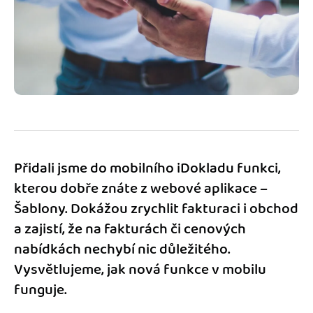
Jak se vyznat ve fakturaci
Spřátelené účetní
Blog
Katalog doplňků
mini akademie
Fakturační poradna
Přidali jsme do mobilního iDokladu funkci,
kterou dobře znáte z webové aplikace –
Šablony. Dokážou zrychlit fakturaci i obchod
a zajistí, že na fakturách či cenových
nabídkách nechybí nic důležitého.
Vysvětlujeme, jak nová funkce v mobilu
funguje.