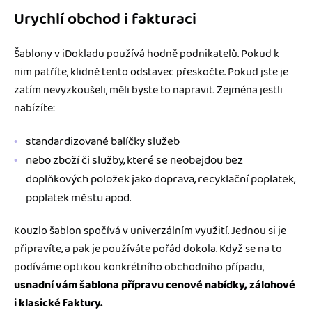
Urychlí obchod i fakturaci
Šablony v iDokladu používá hodně podnikatelů. Pokud k
nim patříte, klidně tento odstavec přeskočte. Pokud jste je
zatím nevyzkoušeli, měli byste to napravit. Zejména jestli
nabízíte:
standardizované balíčky služeb
nebo zboží či služby, které se neobejdou bez
doplňkových položek jako doprava, recyklační poplatek,
poplatek městu apod.
Kouzlo šablon spočívá v univerzálním využití. Jednou si je
připravíte, a pak je používáte pořád dokola. Když se na to
podíváme optikou konkrétního obchodního případu,
usnadní vám šablona přípravu cenové nabídky, zálohové
i klasické faktury.