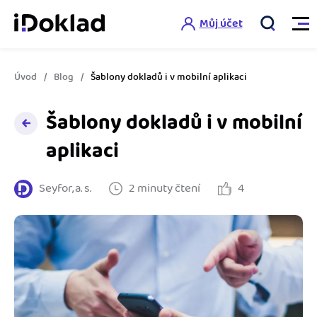
Můj účet
Úvod
Blog
Šablony dokladů i v mobilní aplikaci
Vlastnosti
Šablony dokladů i v mobilní
Online fakturace
Ceník
aplikaci
Správa kontaktů
Vzdělání
Seyfor, a. s.
2 minuty čtení
4
Hlídání cashflow
Nápověda
Spolupráce s účetní
Šablony faktur
Jak začít s iDokladem
Výkazy pro úřady
Šablona pro plátce DPH
Jak začít podnikat
Propojení na další systémy
Registrovat ZDARMA
Šablona pro neplátce DPH