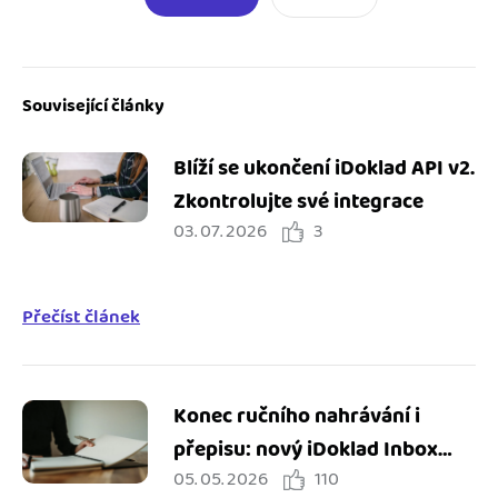
Související články
Blíží se ukončení iDoklad API v2.
Zkontrolujte své integrace
03. 07. 2026
3
Přečíst článek
Konec ručního nahrávání i
přepisu: nový iDoklad Inbox
05. 05. 2026
110
zjednodušuje práci s doklady