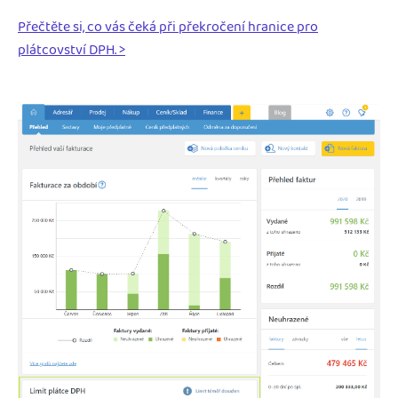
Přečtěte si, co vás čeká při překročení hranice pro
plátcovství DPH. >