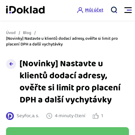
Můj účet
Úvod
Blog
Vlastnosti
[Novinky] Nastavte u klientů dodací adresy, ověřte si limit pro
placení DPH a další vychytávky
Online fakturace
Ceník
[Novinky] Nastavte u
Správa kontaktů
klientů dodací adresy,
Vzdělání
Hlídání cashflow
ověřte si limit pro placení
Nápověda
Spolupráce s účetní
DPH a další vychytávky
Šablony faktur
Jak začít s iDokladem
Výkazy pro úřady
Šablona pro plátce DPH
Seyfor, a. s.
4 minuty čtení
1
Jak začít podnikat
Propojení na další systémy
Registrovat ZDARMA
Šablona pro neplátce DPH