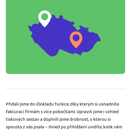
Jak se vyznat ve fakturaci
Spřátelené účetní
Blog
Katalog doplňků
mini akademie
Fakturační poradna
Přidali jsme do iDokladu funkce, díky kterým si usnadníte
fakturaci firmám s více pobočkami. Upravili jsme i vzhled
tiskových sestav a doplnili jsme drobnost, o kterou si
spousta z vás psala – ihned po přihlášení uvidíte, kolik vám