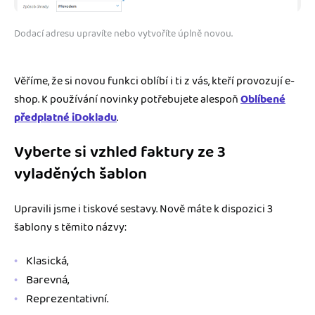
Dodací adresu upravíte nebo vytvoříte úplně novou.
Věříme, že si novou funkci oblíbí i ti z vás, kteří provozují e-
shop. K používání novinky potřebujete alespoň
Oblíbené
předplatné iDokladu
.
Vyberte si vzhled faktury ze 3
vyladěných šablon
Upravili jsme i tiskové sestavy. Nově máte k dispozici 3
šablony s těmito názvy:
Klasická,
Barevná,
Reprezentativní.