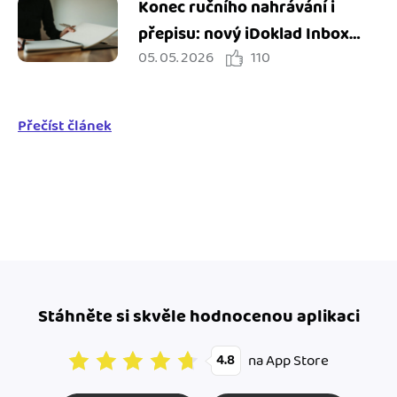
Konec ručního nahrávání i
přepisu: nový iDoklad Inbox
05. 05. 2026
110
zjednodušuje práci s doklady
Přečíst článek
Stáhněte si skvěle hodnocenou aplikaci
na App Store
4.8