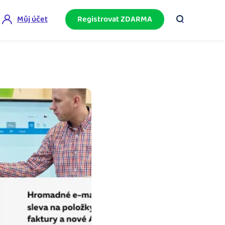
Můj účet
Registrovat ZDARMA
ini akademie
e mnoho
ačněte podnikání bez omylů díky bezplatné
ideo akademii.
akturační poradna
službami.
eptejte se komunity na fakturaci, daně či
četnictví.
podnikání