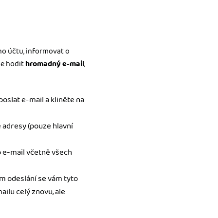
ho účtu, informovat o
de hodit
hromadný e-mail
,
oslat e-mail a kliněte na
 adresy (pouze hlavní
o e-mail včetně všech
ém odeslání se vám tyto
ailu celý znovu, ale