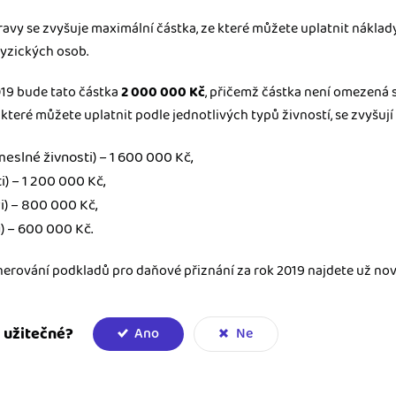
vy se zvyšuje maximální částka, ze které můžete uplatnit náklad
fyzických osob.
19 bude tato částka
2 000 000 Kč
, přičemž částka není omezená
 které můžete uplatnit podle jednotlivých typů živností, se zvyšují 
eslné živnosti) – 1 600 000 Kč,
i) – 1 200 000 Kč,
i) – 800 000 Kč,
) – 600 000 Kč.
nerování podkladů pro daňové přiznání za rok 2019 najdete už nové
 užitečné?
Ano
Ne