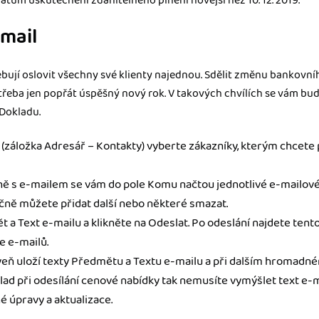
atum uskutečnění zdanitelného plnění novější než 10. 12. 2019.
mail
bují oslovit všechny své klienty najednou. Sdělit změnu bankovní
řeba jen popřát úspěšný nový rok. V takových chvílích se vám bu
iDokladu.
záložka Adresář – Kontakty) vyberte zákazníky, kterým chcete p
ě s e-mailem se vám do pole Komu načtou jednotlivé e-mailové
čně můžete přidat další nebo některé smazat.
 a Text e-mailu a klikněte na Odeslat. Po odeslání najdete tent
e e-mailů.
veň uloží texty Předmětu a Textu e-mailu a při dalším hromadn
klad při odesílání cenové nabídky tak nemusíte vymýšlet text e-m
 úpravy a aktualizace.