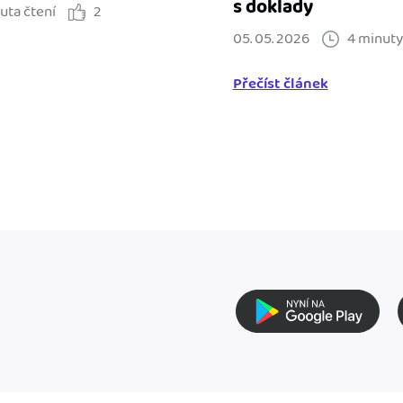
s doklady
uta čtení
2
05. 05. 2026
4 minuty
Přečíst článek