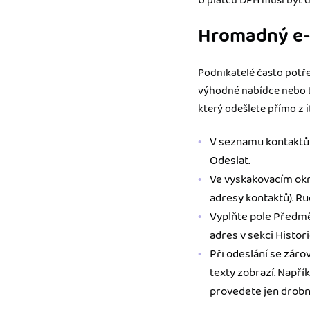
U plátců DPH musí být d
Hromadný e-
Podnikatelé často potře
výhodné nabídce nebo t
který odešlete přímo z 
V seznamu kontaktů (
Odeslat.
Ve vyskakovacím okn
adresy kontaktů). Ru
Vyplňte pole Předmět
adres v sekci Histori
Při odeslání se záro
texty zobrazí. Napří
provedete jen drobné