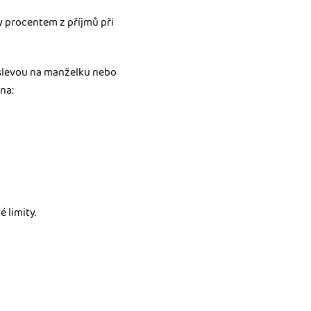
y procentem z příjmů při
 slevou na manželku nebo
na:
 limity.