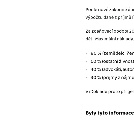
Podle nové zákonné úpra
výpočtu daně z příjmů 
Za zdaňovací období 20
děti. Maximální náklady,
80 % (zemědělci, řem
60 % (ostatní živnost
40 % (advokáti, autoř
30 % (příjmy z nájmu
V iDokladu proto při ge
Byly tyto informace