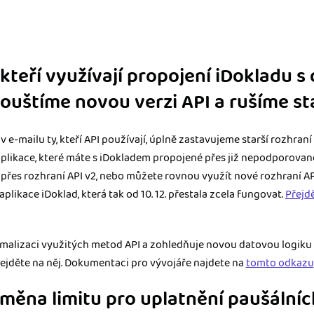
kteří využívají propojení iDokladu s 
pouštíme novou verzi API a rušíme s
v e-mailu ty, kteří API používají, úplně zastavujeme starší rozhraní 
aplikace, které máte s iDokladem propojené přes již nepodporované 
přes rozhraní API v2, nebo můžete rovnou využít nové rozhraní API
aplikace iDoklad, která tak od 10. 12. přestala zcela fungovat.
Přejd
imalizaci využitých metod API a zohledňuje novou datovou logiku 
řejděte na něj. Dokumentaci pro vývojáře najdete na
tomto odkazu
změna limitu pro uplatnění paušální