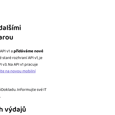
dalšími
tarou
API v1 a
přidáváme nové
staré rozhraní API v1, je
 v3. Na API v1 pracuje
ěte na novou mobilní
iDokladu. Informujte své IT
.
ch výdajů