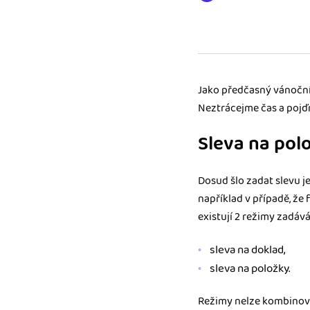
Výkazy pro úřady
Užívejte, že máte podkl
úřad v naprostém pořá
Jako předčasný vánoční d
Propojení na další sy
Nechte iDoklad pracovat
Neztrácejme čas a pojďm
propojení s e-shopem, b
Sleva na pol
Dosud šlo zadat slevu j
například v případě, že 
existují 2 režimy zadává
sleva na doklad,
sleva na položky.
Režimy nelze kombinovat