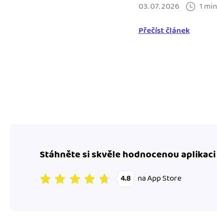
03. 07. 2026
1 min
Přečíst článek
Stáhněte si skvěle hodnocenou aplikaci
na App Store
4.8