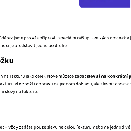
ady pro finanční
dku.
árek jsme pro vás připravili speciální nášup 3 velkých novinek a j
stémy
 za vás. Díky
e si je představit jednu po druhé.
ankou, CRM...
ožku
en na fakturu jako celek. Nově můžete zadat
slevu i na konkrétní 
fakturujete zboží i dopravu na jednom dokladu, ale zlevnit chcete 
ní slevy na faktuře:
 – vždy zadáte pouze slevu na celou fakturu, nebo na jednotlivé 