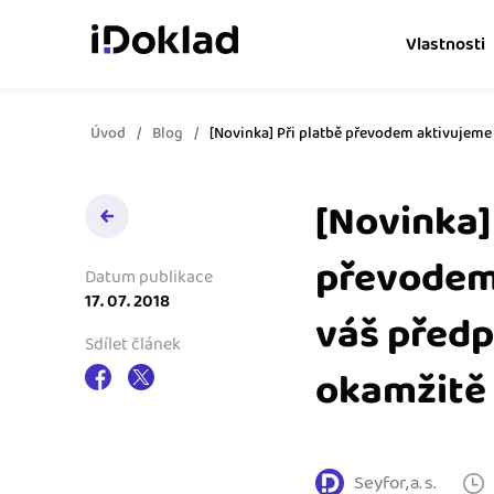
Vlastnosti
Úvod
Blog
[Novinka] Při platbě převodem aktivujeme
Online fakturace
Vytvářejte doklady snad
[Novinka]
Správa kontaktů
Získejte kontrolu nad 
převodem
obchodními kontakty.
Datum publikace
17. 07. 2018
váš předp
Hlídání cashflow
Sdílet článek
Vyměňte počítání za s
okamžitě
o výdajích a příjmech.
Spolupráce s účetní
Dejte účetní to, co pot
přístup k vašim doklad
Seyfor, a. s.