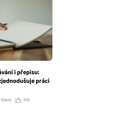
vání i přepisu:
zjednodušuje práci
 čtení
110