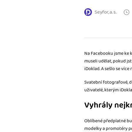
Výkazy pro úřady
Seyfor, a. s.
Užívejte, že máte podkl
úřad v naprostém pořá
Propojení na další sy
Nechte iDoklad pracovat
propojení s e-shopem, b
Na Facebooku jsme ke ko
museli udělat, pokud jst
iDoklad. A sešlo se více
Svatební fotografové, d
uživatelé, kterým iDokl
Vyhrály nejk
Oblíbené předplatné bu
modelky a promotéry pro