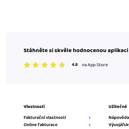
Stáhněte si skvěle hodnocenou aplikaci
na App Store
4.8
Vlastnosti
Užitečné
Fakturační vlastnosti
Nápověda
Online fakturace
Vývojářsk