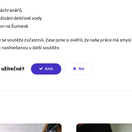
áchranářů,
užívání dešťové vody
on na Šumavě.
se soutěže zúčastnili. Zase jsme si ověřili, že naše práce má smysl 
k nashledanou u další soutěže.
 užitečné?
Ano
Ne