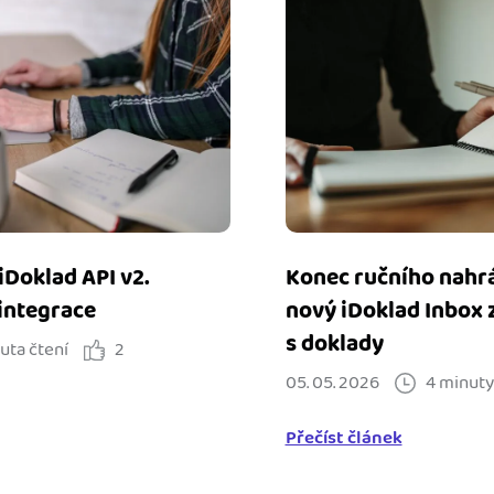
 iDoklad API v2.
Konec ručního nahrá
 integrace
nový iDoklad Inbox 
s doklady
uta čtení
2
05. 05. 2026
4 minuty
Přečíst článek