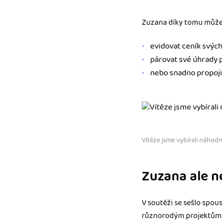
Zuzana díky tomu může
evidovat ceník svých
párovat své úhrady 
nebo snadno propojit
Vítěze jsme vybírali náhod
Zuzana ale n
V soutěži se sešlo spo
různorodým projektům j