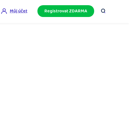
Můj účet
Registrovat ZDARMA
ini akademie
e mnoho
ačněte podnikání bez omylů díky bezplatné
ideo akademii.
akturační poradna
službami.
eptejte se komunity na fakturaci, daně či
četnictví.
podnikání