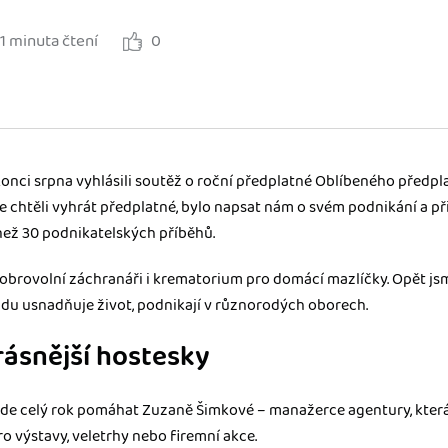
1 minuta čtení
0
ady pro finanční
dku.
stémy
 za vás. Díky
ankou, CRM...
nci srpna vyhlásili soutěž o roční předplatné Oblíbeného předplat
e chtěli vyhrát předplatné, bylo napsat nám o svém podnikání a při
 než 30 podnikatelských příběhů.
obrovolní záchranáři i krematorium pro domácí mazlíčky. Opět jsme
adu usnadňuje život, podnikají v různorodých oborech.
rásnější hostesky
de celý rok pomáhat Zuzaně Šimkové – manažerce agentury, která 
 výstavy, veletrhy nebo firemní akce.