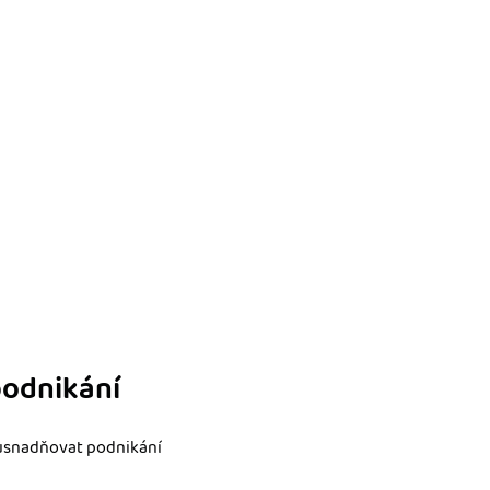
podnikání
 usnadňovat podnikání