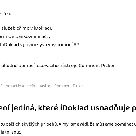
 třeba:
 služeb přímo v iDokladu,
přímo s bankovními účty
 iDoklad s jinými systémy pomocí API.
ně pomocí losovacího nástroje Comment Picker.
ení jediná, které iDoklad usnadňuje 
ustu dalších skvělých příběhů. A my jsme rádi, že můžeme pomáhat
ako jsou:,