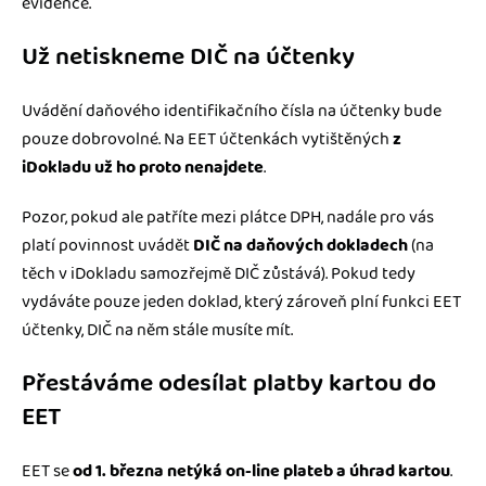
evidence.
Už netiskneme DIČ na účtenky
Uvádění daňového identifikačního čísla na účtenky bude
pouze dobrovolné. Na EET účtenkách vytištěných
z
iDokladu už ho proto nenajdete
.
Pozor, pokud ale patříte mezi plátce DPH, nadále pro vás
platí povinnost uvádět
DIČ na daňových dokladech
(na
těch v iDokladu samozřejmě DIČ zůstává). Pokud tedy
vydáváte pouze jeden doklad, který zároveň plní funkci EET
účtenky, DIČ na něm stále musíte mít.
Přestáváme odesílat platby kartou do
EET
EET se
od 1. března netýká on-line plateb a úhrad kartou
.