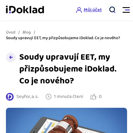
Můj účet
Úvod
Blog
Vlastnosti
Soudy upravují EET, my přizpůsobujeme iDoklad. Co je nového?
Online fakturace
Soudy upravují EET, my
Ceník
přizpůsobujeme iDoklad.
Správa kontaktů
Vzdělání
Co je nového?
Hlídání cashflow
Nápověda
Spolupráce s účetní
Šablony faktur
Seyfor, a. s.
1 minuta čtení
0
Jak začít s iDokladem
Výkazy pro úřady
Šablona pro plátce DPH
Jak začít podnikat
Propojení na další systémy
Registrovat ZDARMA
Šablona pro neplátce DPH