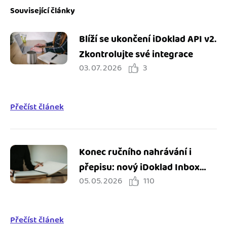
Související články
Blíží se ukončení iDoklad API v2.
Zkontrolujte své integrace
03. 07. 2026
3
Přečíst článek
Konec ručního nahrávání i
přepisu: nový iDoklad Inbox
05. 05. 2026
110
zjednodušuje práci s doklady
Přečíst článek