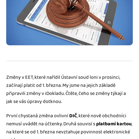
Jak se vyznat ve fakturaci
Spřátelené účetní
Blog
Katalog doplňků
mini akademie
Fakturační poradna
Změny v EET, které nařídil Ústavní soud loni v prosinci,
začínají platit od 1. března. My jsme na jejich základě
připravili změny v iDokladu. Čtěte, čeho se změny týkají a
jak se vás úpravy dotknou.
První chystaná změna ovlivní
DIČ
, které nově obchodníci
nemusí uvádět na účtenky. Druhá souvisí s
platbami kartou
,
na které se od 1. března nevztahuje povinnost elektronické