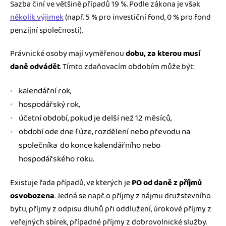
Sazba činí ve většině případů 19 %. Podle zákona je však
několik výjimek
(např. 5 % pro investiční fond, 0 % pro fond
penzijní společnosti).
Právnické osoby mají vyměřenou
dobu, za kterou musí
daně odvádět
. Tímto zdaňovacím obdobím může být:
kalendářní rok,
hospodářský rok,
účetní období, pokud je delší než 12 měsíců,
období ode dne fúze, rozdělení nebo převodu na
společníka do konce kalendářního nebo
hospodářského roku.
Existuje řada případů, ve kterých je
PO od daně z příjmů
osvobozena
. Jedná se např. o příjmy z nájmu družstevního
bytu, příjmy z odpisu dluhů při oddlužení, úrokové příjmy z
veřejných sbírek, případné příjmy z dobrovolnické služby.