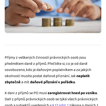
Jak se vyznat ve fakturaci
Spřátelené účetní
Blog
Katalog doplňků
mini akademie
Fakturační poradna
Příjmy z veškerých činností právnických osob jsou
předmětem daně z příjmů. Přečtěte si, co je od daně
osvobozeno, kdo je daňovým poplatníkem a za jakých
okolností musíte podat daňové přiznání. Jak
neplatit
zbytečně
a mít
daňové přiznání v pořádku
.
K dani z příjmů se PO musí
zaregistrovat hned po vzniku
.
Daň z příjmů právnických osob se týká všech právnických
osob a subjektů uvedených v
§ 17 odst. 1
zákona o daních z