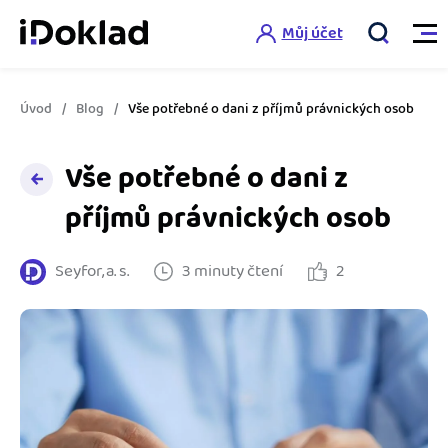
Můj účet
Úvod
Blog
Vše potřebné o dani z příjmů právnických osob
Vlastnosti
Vše potřebné o dani z
Online fakturace
Ceník
příjmů právnických osob
Správa kontaktů
Vzdělání
Seyfor, a. s.
3 minuty čtení
2
Hlídání cashflow
Nápověda
Spolupráce s účetní
Šablony faktur
Jak začít s iDokladem
Výkazy pro úřady
Šablona pro plátce DPH
Jak začít podnikat
Propojení na další systémy
Registrovat ZDARMA
Šablona pro neplátce DPH