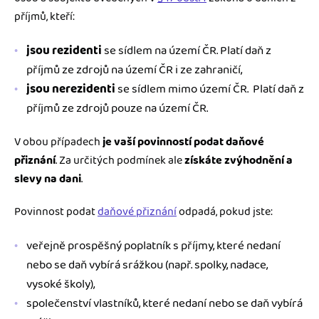
příjmů, kteří:
jsou rezidenti
se sídlem na území ČR. Platí daň z
příjmů ze zdrojů na území ČR i ze zahraničí,
jsou nerezidenti
se sídlem mimo území ČR. Platí daň z
příjmů ze zdrojů pouze na území ČR.
V obou případech
je vaší povinností podat daňové
přiznání
. Za určitých podmínek ale
získáte
zvýhodnění a
slevy na dani
.
Povinnost podat
daňové přiznání
odpadá, pokud jste:
veřejně prospěšný poplatník s příjmy, které nedaní
nebo se daň vybírá srážkou (např. spolky, nadace,
vysoké školy),
společenství vlastníků, které nedaní nebo se daň vybírá