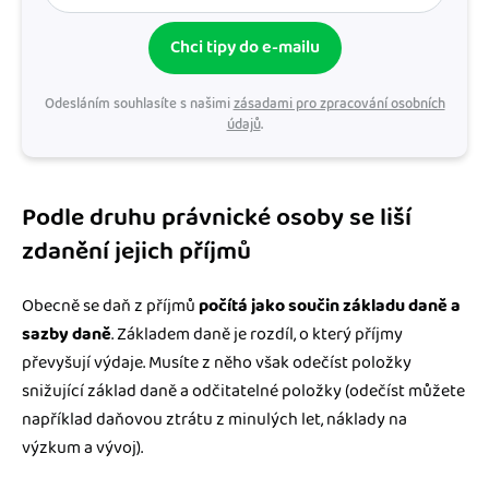
Chci tipy do e-mailu
Odesláním souhlasíte s našimi
zásadami pro zpracování osobních
údajů
.
Podle druhu právnické osoby se liší
zdanění jejich příjmů
Obecně se daň z příjmů
počítá jako součin
základu daně a
sazby daně
. Základem daně je rozdíl, o který příjmy
převyšují výdaje. Musíte z něho však odečíst položky
snižující základ daně a odčitatelné položky (odečíst můžete
například daňovou ztrátu z minulých let, náklady na
výzkum a vývoj).