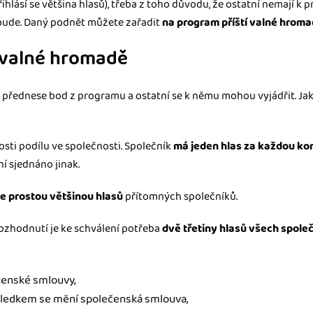
ihlásí se většina hlasů), třeba z toho důvodu, že ostatní nemají 
ebude. Daný podnět můžete zařadit
na program příští valné hrom
 valné hromadě
přednese bod z programu a ostatní se k němu mohou vyjádřit. Ja
osti podílu ve společnosti. Společník
má jeden hlas za každou ko
í sjednáno jinak.
e prostou většinou hlasů
přítomných společníků.
ozhodnutí je ke schválení potřeba
dvě třetiny hlasů všech spole
enské smlouvy,
sledkem se mění společenská smlouva,