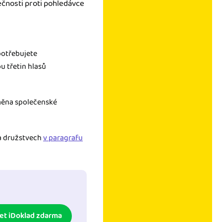
ečnosti proti pohledávce
potřebujete
u třetin hlasů
měna společenské
 a družstvech
v paragrafu
et iDoklad zdarma