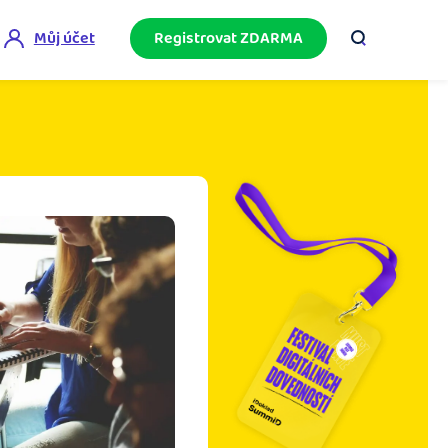
Můj účet
Registrovat ZDARMA
ini akademie
e mnoho
ačněte podnikání bez omylů díky bezplatné
ideo akademii.
akturační poradna
službami.
eptejte se komunity na fakturaci, daně či
četnictví.
podnikání