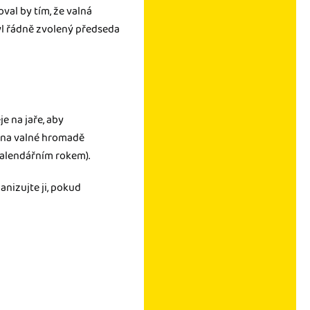
val by tím, že valná
l řádně zvolený předseda
je na jaře, aby
na valné hromadě
kalendářním rokem).
ganizujte ji, pokud