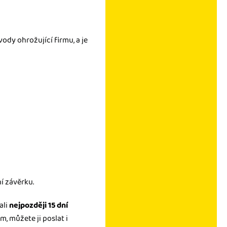
ody ohrožující firmu, a je
ní závěrku.
ali
nejpozději 15 dní
, můžete ji poslat i