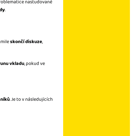
k problematice nastudované
ady
.
kmile
skončí diskuze
,
runu vkladu
, pokud ve
čníků
. Je to v následujících