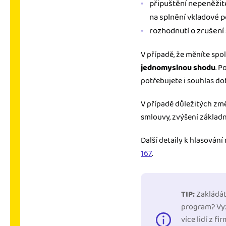
připuštění nepeněžit
na splnění vkladové p
rozhodnutí o zrušení s
V případě, že měníte sp
jednomyslnou shodu
. 
potřebujete i souhlas do
V případě důležitých změ
smlouvy, zvýšení základní
Další detaily k hlasová
167
.
TIP:
Zakládáte
program? Vy
více lidí z f