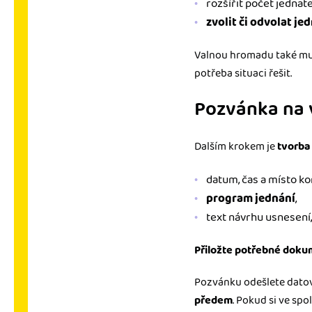
rozšířit počet jednat
zvolit či odvolat je
Valnou hromadu také mus
potřeba situaci řešit.
Pozvánka na v
Dalším krokem je
tvorba 
datum, čas a místo ko
program jednání
,
text návrhu usnesení,
Přiložte potřebné dok
Pozvánku odešlete datov
předem
. Pokud si ve sp