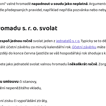
pivní“ valné hromadě
napadnout u soudu jako neplatná
. Argumento
e předepsaných pravidel, například nepřišla pozvánka nebo neby
omadu s. r. o. svolat
espoň jednou ročně
svolat jeden z
jednatelů s. r. o.
Typicky se to dě
álit účetní závěrku za minulý kalendářní rok.
Účetní závěrku
máte 
zději do konce června (jestliže se váš hospodářský rok shoduje s 
žete jako jednatelé svolat valnou hromadu
i několikrát ročně
. Zor
ou smlouvu
či stanovy,
ění nepeněžitého vkladu,
í zisku či vypořádání ztráty,