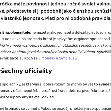
eróčka máte povinnost jednou ročně svolat valno
é, představte si ji podobně jako členskou schůz
vlastníků jednotek. Platí pro ni obdobná pravidla
alší spolumajitele
, nemůžete jako jednatel o důležitých věcech r
sí udělat valná hromada, která je nejvyšším orgánem společnosti. T
lná hromada rozhoduje o základních otázkách společnosti jako na
názvu. Rozhoduje také o rozdělení zisku neboli dividend
,“ vysvětli
rávník Jaroslav Roch ze
SimpleTax & SimpleLaw
.
všechny oficiality
a společníky, se kterými si dobře rozumíte, mohlo by vás to
svádět
omady dělat nepotřebujete. Prostě si zajdete na pivo, řeknete si, ž
šete lejstro, abyste měli doklad.
é hromady se vyhněte. Pokud se později s některým ze spolumaj