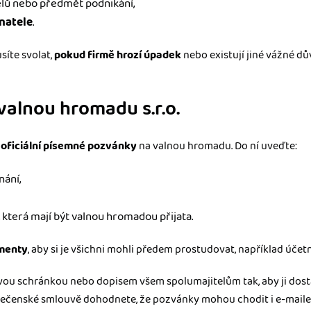
elů nebo předmět podnikání,
dnatele
.
íte svolat,
pokud firmě hrozí úpadek
nebo existují jiné vážné dův
alnou hromadu s.r.o.
oficiální
písemné
pozvánky
na valnou hromadu. Do ní uveďte:
nání,
 která mají být valnou hromadou přijata.
umenty
, aby si je všichni mohli předem prostudovat, například účet
ou schránkou nebo dopisem všem spolumajitelům tak, aby ji dost
olečenské smlouvě dohodnete, že pozvánky mohou chodit i e-mailem