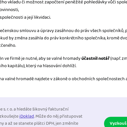
ého vkladu či možnost započtení peněžité pohledávky vůči spol
ovinnosti,
polečnosti a její likvidaci.
olečenskou smlouvu a úpravy zasáhnou do práv všech společníků, 
Pokud by změna zasáhla do práv konkrétního společníka, kromě dvo
tčeného.
n ve firmě je nutné, aby se valné hromady
účastnil notář
(např. z
ho kapitálu), který na hlasování dohlíží.
ní na valné hromadě najdete v zákoně o obchodních společnostech
 s. r. o. a hledáte šikovný fakturační
zkoušejte
iDoklad
. Může do něj přistupovat
irmy a až se stanete plátci DPH, jen změníte
Vyzkouš