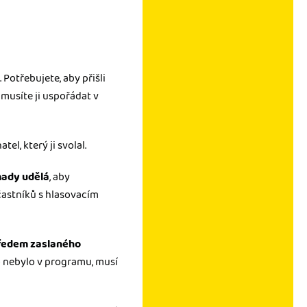
. Potřebujete, aby přišli
musíte ji uspořádat v
el, který ji svolal.
mady udělá
, aby
častníků s hlasovacím
ředem zaslaného
co nebylo v programu, musí