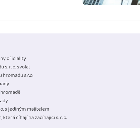
ady pro finanční
dku.
stémy
 za vás. Díky
ankou, CRM...
ny oficiality
s. r. o. svolat
 hromadu s.r.o.
mady
é hromadě
mady
 o. s jediným majitelem
terá číhají na začínající s. r. o.