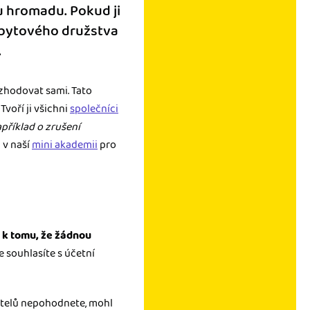
u hromadu. Pokud ji
i bytového družstva
.
ozhodovat sami. Tato
voří ji všichni
společníci
příklad o zrušení
l v naší
mini akademii
pro
 k tomu, že žádnou
e souhlasíte s účetní
itelů nepohodnete, mohl