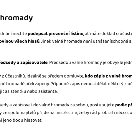
 hromady
jednání nechte
podepsat prezenční listinu
, ať máte doklad o účasti
lovinou všech hlasů
. Jinak valná hromada není usnášeníschopná a 
ředsedy a zapisovatele
. Předsedou valné hromady je obvykle jednat
 z účastníků. Ideálně se předem domluvte,
kdo zápis z valné hro
né hromadě překvapený. Případně zápis nemusí dělat některý z ú
it asistentku nebo asistenta.
sedy a zapisovatele valné hromady za sebou, postupujete
podle p
ý ze spolumajitelů přijde na místě s tím, že by rád probral i něco, 
í jeho bodu hlasovat.