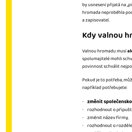
by usnesení přijatá na „
hromada neproběhla podl
a zapisovatel.
Kdy valnou hr
Valnou hromadu musí
al
spolumajitelé mohli schv
povinnost schválit nejpo
Pokud je to potřeba, mů
například potřebujete:
změnit společensk
rozhodnout o připušt
změnit název firmy,
rozhodnout o rozdělen