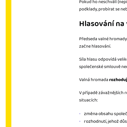
Pokud ho neschválí (nepř
podklady, probírat se n
Hlasování na
Předseda valné hromady 
začne hlasování.
Síla hlasu odpovídá velik
společenské smlouvě nen
Valná hromada
rozhoduj
V případě závažnějších r
situacích:
změna obsahu společ
rozhodnutí, jehož dů