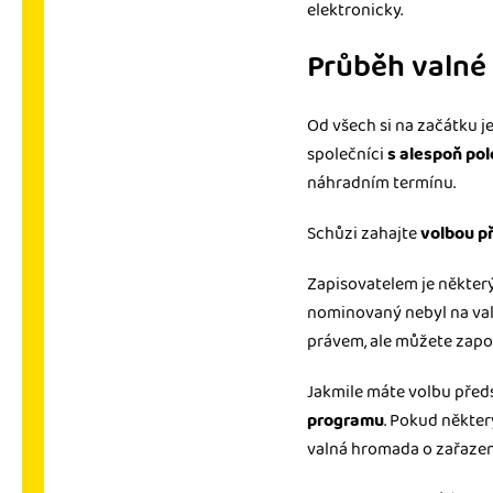
elektronicky.
Průběh valné
Od všech si na začátku 
společníci
s alespoň po
náhradním termínu.
Schůzi zahajte
volbou p
Zapisovatelem je některý
nominovaný nebyl na val
právem, ale můžete zapoj
Jakmile máte volbu před
programu
. Pokud někter
valná hromada o zařazen