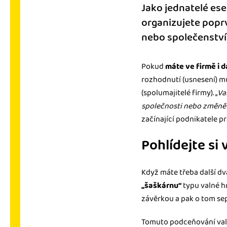
Jako jednatelé es
organizujete poprv
nebo společenství 
Pokud
máte ve firmě i d
rozhodnutí (usnesení) mu
(spolumajitelé firmy). „
Va
společnosti nebo změně 
začínající podnikatele p
Pohlídejte si 
Když máte třeba další dv
„šaškárnu“
typu valné hr
závěrkou a pak o tom sepí
Tomuto podceňování valn