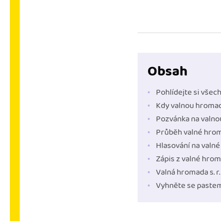
Výkazy pro úřady
Užívejte, že máte podkl
úřad v naprostém pořá
Propojení na další sy
Obsah
Nechte iDoklad pracovat
propojení s e-shopem, b
Pohlídejte si všech
Kdy valnou hromadu 
Pozvánka na valnou
Průběh valné hro
Hlasování na valn
Zápis z valné hro
Valná hromada s. r.
Vyhněte se pastem, k