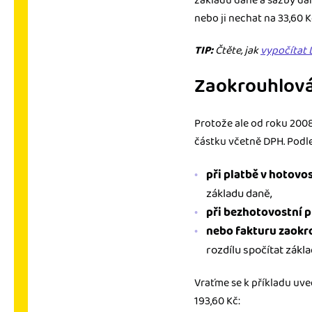
základu daně a sazby daně
nebo ji nechat na 33,60 
TIP:
Čtěte, jak
vypočítat
Zaokrouhlován
Protože ale od roku 200
částku včetně DPH. Podle
při platbě v hotovos
základu daně,
při bezhotovostní p
nebo fakturu zaokro
rozdílu spočítat zákla
Vraťme se k příkladu uve
193,60 Kč: