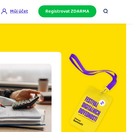
Můj účet
Registrovat ZDARMA
ini akademie
e mnoho
ačněte podnikání bez omylů díky bezplatné
ideo akademii.
akturační poradna
službami.
eptejte se komunity na fakturaci, daně či
četnictví.
podnikání