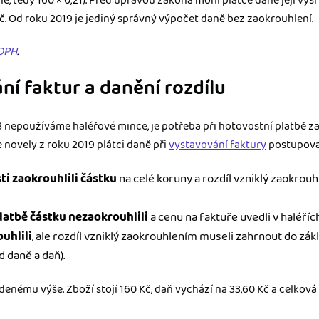
, tedy 160 × 0,21). Před úpravou zákona mohl plátce daně její výši
Kč. Od roku 2019 je jediný správný výpočet daně bez zaokrouhlení.
 DPH
.
í faktur a danění rozdílu
8 nepoužíváme haléřové mince, je potřeba při hotovostní platbě 
 novely z roku 2019 plátci daně při
vystavování faktury
postupoval
ti zaokrouhlili částku
na celé koruny a rozdíl vzniklý zaokrou
latbě částku nezaokrouhlili
a cenu na faktuře uvedli v haléříc
uhlili
, ale rozdíl vzniklý zaokrouhlením museli zahrnout do zák
d daně a daň).
denému výše. Zboží stojí 160 Kč, daň vychází na 33,60 Kč a celková