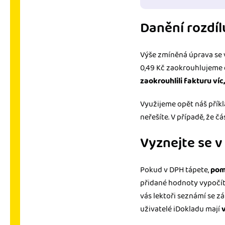
Danění rozdí
Výše zmíněná úprava se
0,49 Kč zaokrouhlujeme 
zaokrouhlili fakturu víc
Využijeme opět náš příkl
neřešíte. V případě, že č
Vyznejte se 
Pokud v DPH tápete,
pom
přidané hodnoty vypočítát
vás lektoři seznámí se zá
uživatelé iDokladu mají