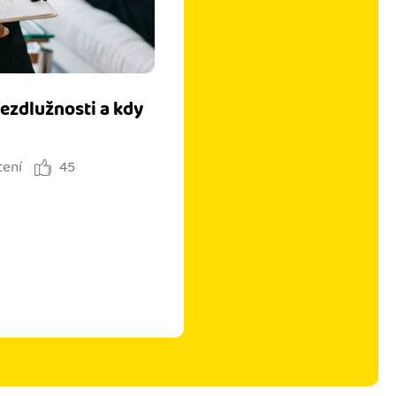
bezdlužnosti a kdy
tení
45