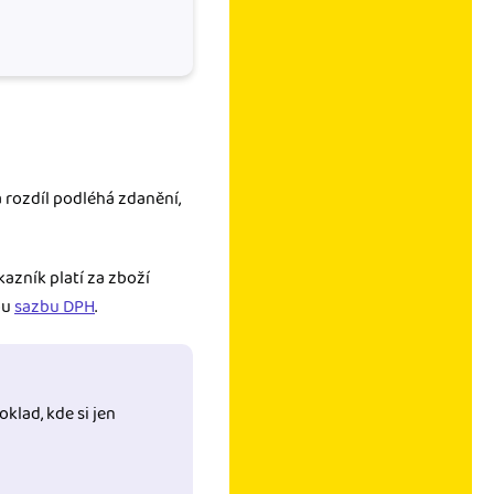
 rozdíl podléhá zdanění,
kazník platí za zboží
ou
sazbu DPH
.
oklad, kde si jen