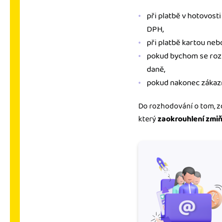
při platbě v hotovosti
DPH,
při platbě kartou neb
pokud bychom se rozho
daně,
pokud nakonec zákazník
Do rozhodování o tom, zd
který
zaokrouhlení zmiň