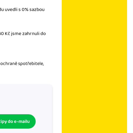
adu uvedli s 0% sazbou
40 Kč jsme zahrnuli do
 ochraně spotřebitele,
tipy do e-mailu