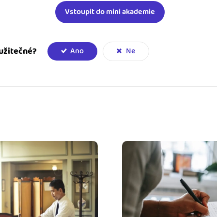
Vstoupit do mini akademie
užitečné?
Ano
Ne