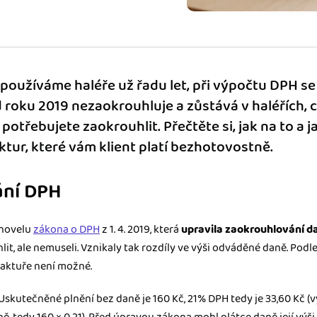
ady pro finanční
dku.
epoužíváme haléře už řadu let, při výpočtu DPH s
stémy
roku 2019 nezaokrouhluje a zůstává v haléřích, 
 za vás. Díky
ankou, CRM...
potřebujete zaokrouhlit. Přečtěte si, jak na to a 
tur, které vám klient platí bezhotovostně.
ání DPH
 novelu
zákona o DPH
z 1. 4. 2019, která
upravila zaokrouhlování d
it, ale nemuseli. Vznikaly tak rozdíly ve výši odváděné daně. Podl
aktuře není možné.
 Uskutečněné plnění bez daně je 160 Kč, 21% DPH tedy je 33,60 Kč (