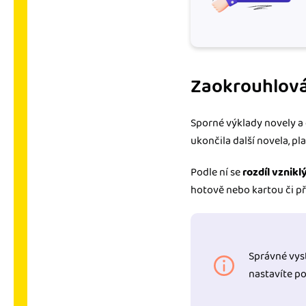
Zaokrouhlová
Sporné výklady novely a 
ukončila další novela, pl
Podle ní se
rozdíl vznik
hotově nebo kartou či 
Správné vys
nastavíte p