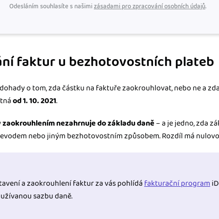
Odesláním souhlasíte s našimi
zásadami pro zpracování osobních údajů
.
ní faktur u bezhotovostních plateb
dohady o tom, zda částku na faktuře zaokrouhlovat, nebo ne a zda
atná
od 1. 10. 2021
.
lý zaokrouhlením nezahrnuje do základu daně
– a je jedno, zda zá
převodem nebo jiným bezhotovostním způsobem. Rozdíl má nulov
tavení a zaokrouhlení faktur za vás pohlídá
fakturační program
iD
oužívanou sazbu daně.