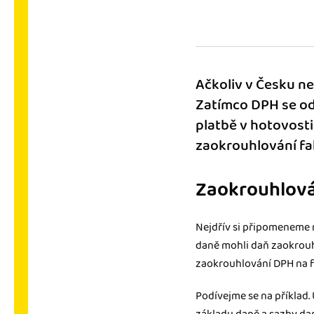
Výkazy pro úřady
Užívejte, že máte podkl
úřad v naprostém pořá
Ačkoliv v Česku n
Propojení na další sy
Zatímco DPH se od 
Nechte iDoklad pracovat
propojení s e-shopem, b
platbě v hotovosti 
zaokrouhlování fak
Zaokrouhlov
Nejdřív si připomeneme
daně mohli daň zaokrouhl
zaokrouhlování DPH na f
Podívejme se na příklad.