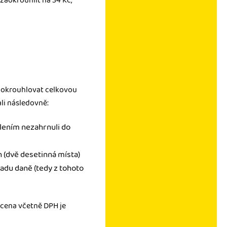
 zaokrouhlit na 34 Kč,
zaokrouhlovat celkovou
i následovně:
hlením nezahrnuli do
h (dvě desetinná místa)
ladu daně (tedy z tohoto
 cena včetně DPH je