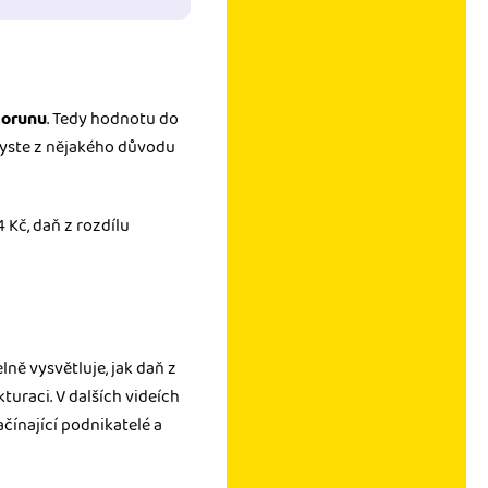
 korunu
. Tedy hodnotu do
byste z nějakého důvodu
 Kč, daň z rozdílu
ně vysvětluje, jak daň z
turaci. V dalších videích
ačínající podnikatelé a