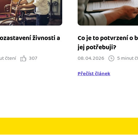
ozastavení živnosti a
Co je to potvrzení o 
jej potřebuji?
ut čtení
307
08. 04. 2026
5 minut č
Přečíst článek