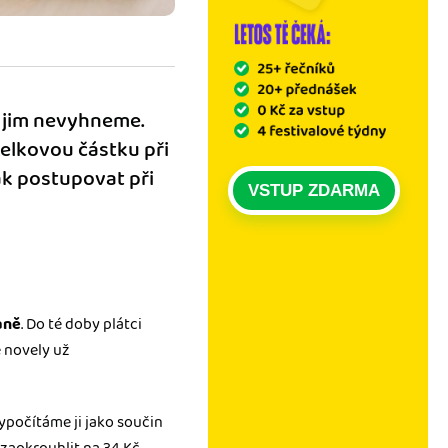
e jim nevyhneme.
celkovou částku při
jak postupovat při
VSTUP ZDARMA
aně
. Do té doby plátci
e novely už
vypočítáme ji jako součin