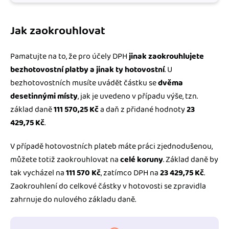
Jak zaokrouhlovat
Pamatujte na to, že pro účely DPH
jinak zaokrouhlujete
bezhotovostní platby a jinak ty hotovostní
. U
bezhotovostních musíte uvádět částku se
dvěma
desetinnými místy
, jak je uvedeno v případu výše, tzn.
základ daně
111 570,25
Kč
a daň z přidané hodnoty
23
429,75
Kč
.
V případě hotovostních plateb máte práci zjednodušenou,
můžete totiž zaokrouhlovat na
celé koruny
. Základ daně by
tak vycházel na
111 570 Kč
, zatímco DPH na
23 429,75
Kč
.
Zaokrouhlení do celkové částky v hotovosti se zpravidla
zahrnuje do nulového základu daně.