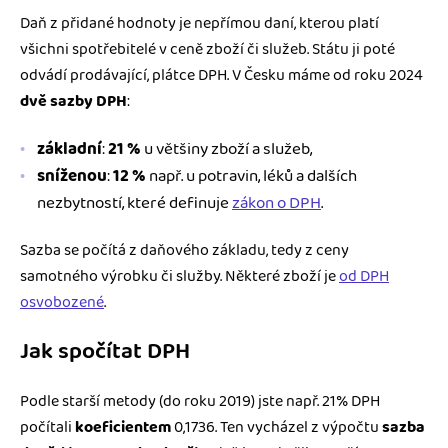
Daň z přidané hodnoty je nepřímou daní, kterou platí
všichni spotřebitelé v ceně zboží či služeb. Státu ji poté
odvádí prodávající, plátce DPH. V Česku máme od roku 2024
dvě sazby DPH
:
základní
:
21 %
u většiny zboží a služeb,
sníženou
:
12 %
např. u potravin, léků a dalších
nezbytností, které definuje
zákon o DPH
.
Sazba se počítá z daňového základu, tedy z ceny
samotného výrobku či služby. Některé zboží je
od DPH
osvobozené
.
Jak spočítat DPH
Podle starší metody (do roku 2019) jste např. 21% DPH
počítali
koeficientem
0,1736. Ten vycházel z výpočtu
sazba