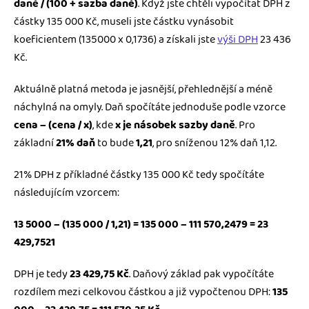
daně / (100 + sazba daně)
. Když jste chtěli vypočítat DPH z
částky 135 000 Kč, museli jste částku vynásobit
koeficientem (135000 x 0,1736) a získali jste
výši DPH
23 436
Kč.
Aktuálně platná metoda je jasnější, přehlednější a méně
náchylná na omyly. Daň spočítáte jednoduše podle vzorce
cena – (cena / x)
, kde
x je násobek sazby daně
. Pro
základní
21% daň
to bude
1,21
, pro sníženou 12% daň 1,12.
21% DPH z příkladné částky 135 000 Kč tedy spočítáte
následujícím vzorcem:
13 5000 – (135 000 / 1,21) = 135 000 – 111 570,2479 = 23
429,7521
DPH je tedy
23 429
,75 Kč
. Daňový základ pak vypočítáte
rozdílem mezi celkovou částkou a již vypočtenou DPH:
135