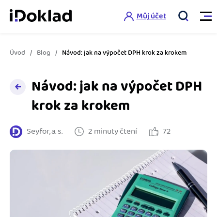
Můj účet
Úvod
Blog
Návod: jak na výpočet DPH krok za krokem
Vlastnosti
Návod: jak na výpočet DPH
Online fakturace
Ceník
krok za krokem
Správa kontaktů
Vzdělání
Seyfor, a. s.
2 minuty čtení
72
Hlídání cashflow
Nápověda
Spolupráce s účetní
Šablony faktur
Jak začít s iDokladem
Výkazy pro úřady
Šablona pro plátce DPH
Jak začít podnikat
Propojení na další systémy
Registrovat ZDARMA
Šablona pro neplátce DPH