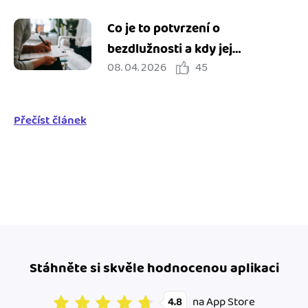
Co je to potvrzení o
bezdlužnosti a kdy jej
08. 04. 2026
45
potřebuji?
Přečíst článek
Stáhněte si skvěle hodnocenou aplikaci
na App Store
4.8