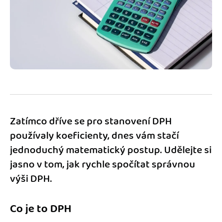
Jak se vyznat ve fakturaci
Spřátelené účetní
Blog
Katalog doplňků
mini akademie
Fakturační poradna
Zatímco dříve se pro stanovení DPH
používaly koeficienty, dnes vám stačí
jednoduchý matematický postup. Udělejte si
jasno v tom, jak rychle spočítat správnou
výši DPH.
Co je to DPH