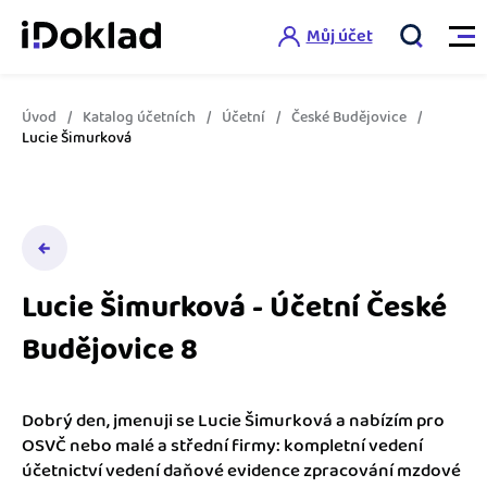
Můj účet
Úvod
Katalog účetních
Účetní
České Budějovice
Vlastnosti
Lucie Šimurková
Online fakturace
Ceník
Správa kontaktů
Vzdělání
Hlídání cashflow
Lucie Šimurková - Účetní České
Nápověda
Budějovice 8
Spolupráce s účetní
Šablony faktur
Jak začít s iDokladem
Výkazy pro úřady
Šablona pro plátce DPH
Dobrý den, jmenuji se Lucie Šimurková a nabízím pro
Jak začít podnikat
OSVČ nebo malé a střední firmy: kompletní vedení
Propojení na další systémy
Registrovat ZDARMA
Šablona pro neplátce DPH
účetnictví vedení daňové evidence zpracování mzdové