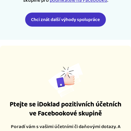
skupině pro
podnikatele na Facebooku
.
Chci znát další výhody spolupráce
Ptejte se iDoklad pozitivních účetních
ve Facebookové skupině
Poradí vám s vašimi účetními či daňovými dotazy. A