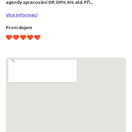
Jak se vyznat ve fakturaci
agendy zpracování DP, DPH, KH, atd. Při...
Spřátelené účetní
Více informací
Blog
Katalog doplňků
První dojem
mini akademie
Fakturační poradna