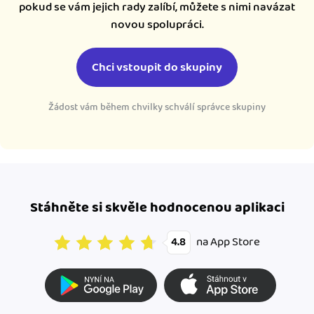
pokud se vám jejich rady zalíbí, můžete s nimi navázat
novou spolupráci.
Chci vstoupit do skupiny
Žádost vám během chvilky schválí správce skupiny
Stáhněte si skvěle hodnocenou aplikaci
na App Store
4.8