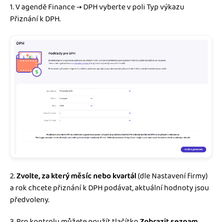
1. V agendě Finance → DPH vyberte v poli Typ výkazu
Přiznání k DPH.
2.
Zvolte, za který měsíc nebo kvartál
(dle Nastavení firmy)
a rok chcete přiznání k DPH podávat, aktuální hodnoty jsou
předvoleny.
3. Pro kontrolu můžete použít tlačítko
Zobrazit seznam