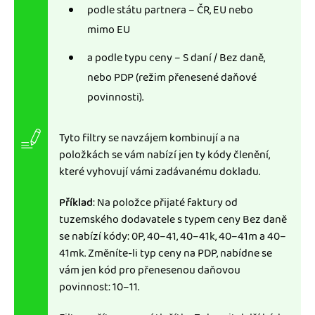
podle státu partnera – ČR, EU nebo
mimo EU
a podle typu ceny – S daní / Bez daně,
nebo PDP (režim přenesené daňové
povinnosti).
Tyto filtry se navzájem kombinují a na
položkách se vám nabízí jen ty kódy členění,
které vyhovují vámi zadávanému dokladu.
Příklad
: Na položce přijaté faktury od
tuzemského dodavatele s typem ceny Bez daně
se nabízí kódy: 0P, 40–41, 40–41k, 40–41m a 40–
41mk. Změníte-li typ ceny na PDP, nabídne se
vám jen kód pro přenesenou daňovou
povinnost: 10–11.