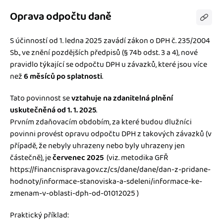
Oprava odpočtu daně
S účinností od 1. ledna 2025 zavádí zákon o DPH č. 235/2004
Sb., ve znění pozdějších předpisů (§ 74b odst. 3 a 4), nové
pravidlo týkající se odpočtu DPH u závazků, které jsou více
než
6 měsíců po splatnosti
.
Tato povinnost se
vztahuje na zdanitelná plnění
uskutečněná od 1. 1. 2025
.
Prvním zdaňovacím obdobím, za které budou dlužníci
povinni provést opravu odpočtu DPH z takových závazků (v
případě, že nebyly uhrazeny nebo byly uhrazeny jen
částečně), je
červenec 2025
(viz. metodika GFŘ
https://financnisprava.gov.cz/cs/dane/dane/dan-z-pridane-
hodnoty/informace-stanoviska-a-sdeleni/informace-ke-
zmenam-v-oblasti-dph-od-01012025
)
Praktický příklad: