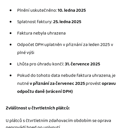
Plnění uskutečněno:
10. ledna 2025
Splatnost faktury:
25. ledna 2025
Faktura nebyla uhrazena
Odpočet DPH uplatněn v přiznání za leden 2025 v
plné výši
Lhůta pro úhradu končí:
31. července 2025
Pokud do tohoto data nebude faktura uhrazena, je
nutné
v přiznání za červenec 2025
provést
opravu
odpočtu daně (vrácení DPH)
Zvláštnost u čtvrtletních plátců:
U plátců s čtvrtletním zdaňovacím obdobím se oprava
neprovádí hned po uplynutí