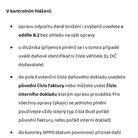
V kontrolním hlášení:
opravu odpočtu daně (snížení i zvýšení) uvedete
v
oddíle B.2
bez ohledu na výši opravy
u dlužníka (příjemce plnění) se i v tomto případě
uvádí daňové identifikační číslo věřitele, (tj. DIČ
dodavatele)
do pole Evidenční číslo daňového dokladu uvedete
původní číslo faktury
nebo můžete uvést
číslo
interního dokladu
, kterým opravu provádíte. Pro
všechny opravy týkající se jednoho plnění
používejte vždy stejný typ čísla (buď pořád
původní fakturu, nebo pořád interní doklad).
do kolonky DPPD (datum povinnosti přiznat daň)