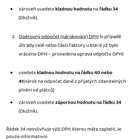
zároveň uvedete
kladnou hodnotu
na
řádku 34
(Dlužník).
Opětovný odpočet (nárokování) DPH
(v případě
úhrady celé nebo části faktury u které již bylo
vráceno DPH – provedena oprava odpočtu DPH)
uvedete
kladnou hodnotu na řádku 40 nebo
41
(nárok na odpočet daně z přijatých zdanitelných
plnění od plátců)
zároveň uvedete
zápornou hodnotu na řádku 34
(Dlužník).
Řádek 34 neovlivňuje výši DPH, kterou máte zaplatit. Je
pouze informativní.