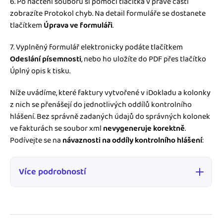
6. Po načtení souboru si pomocí tlačítka v pravé části
zobrazíte Protokol chyb. Na detail formuláře se dostanete
tlačítkem
Úprava ve formuláři
.
7. Vyplněný formulář elektronicky podáte tlačítkem
Odeslání písemnosti
, nebo ho uložíte do PDF přes tlačítko
Úplný opis k tisku.
Níže uvádíme, které faktury vytvořené v iDokladu a kolonky
z nich se přenášejí do jednotlivých oddílů kontrolního
hlášení. Bez správně zadaných údajů do správných kolonek
ve fakturách se soubor xml
nevygeneruje korektně
.
Podívejte se na
návaznosti na oddíly kontrolního hlášení
:
Více podrobností