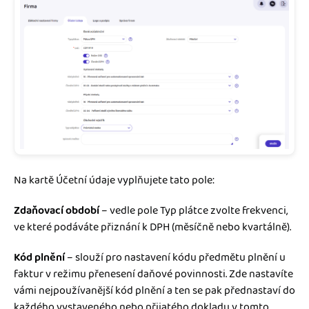
Na kartě Účetní údaje vyplňujete tato pole:
Zdaňovací období
– vedle pole Typ plátce zvolte frekvenci,
ve které podáváte přiznání k DPH (měsíčně nebo kvartálně).
Kód plnění
– slouží pro nastavení kódu předmětu plnění u
faktur v režimu přenesení daňové povinnosti. Zde nastavíte
vámi nejpoužívanější kód plnění a ten se pak přednastaví do
každého vystaveného nebo přijatého dokladu v tomto