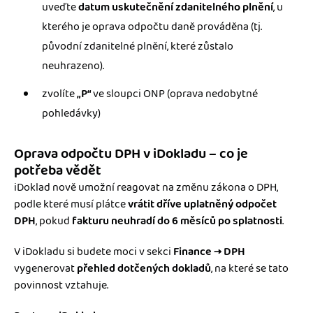
uveďte
datum uskutečnění zdanitelného plnění
, u
kterého je oprava odpočtu daně prováděna (tj.
původní zdanitelné plnění, které zůstalo
neuhrazeno).
zvolíte
„P“
ve sloupci ONP (oprava nedobytné
pohledávky)
Oprava odpočtu DPH v iDokladu – co je
potřeba vědět
iDoklad nově umožní reagovat na změnu zákona o DPH,
podle které musí plátce
vrátit dříve uplatněný odpočet
DPH
, pokud
fakturu neuhradí do 6 měsíců po splatnosti
.
V iDokladu si budete moci v sekci
Finance → DPH
vygenerovat
přehled dotčených dokladů
, na které se tato
povinnost vztahuje.