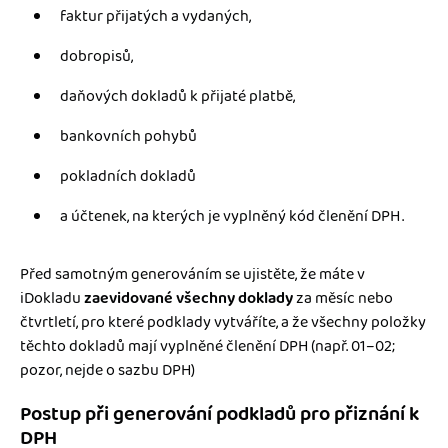
faktur přijatých a vydaných,
dobropisů,
daňových dokladů k přijaté platbě,
bankovních pohybů
pokladních dokladů
a účtenek, na kterých je vyplněný kód členění DPH
.
Před samotným generováním se ujistěte, že máte v
iDokladu
zaevidované všechny doklady
za měsíc nebo
čtvrtletí, pro které podklady vytváříte, a že všechny položky
těchto dokladů mají vyplněné členění DPH (např. 01–02;
pozor, nejde o sazbu DPH)
Postup při generování podkladů pro přiznání k
DPH