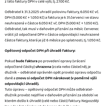
z této faktury DPH v celé výši, tj. 2.100 Kč.
Odběratel k 31.3.2025 uhradil polovinu faktury, 6.050 Kč vč.
DPH (5.000 Kč + 1.050 Kč) a faktura je k 31.červenci ve stavu
neuhrazená v částce 6.050 Kč vč. DPH (5.000 Kč + 1.050 Kč).
Odběratel, tak musí v daňovém přiznání za měsíc červenec
vrátit již odpočtené DPH v částce odpovídající neuhrazené
částce faktury, která je již 6 měsíce po splatnosti, tj. 1.050 Kč.
Opětovný odpočet DPH při úhradě faktury:
Pokud
bude faktura
po provedení opravy (vrácení
odpočtené částky)
uhrazena
(zcela nebo částečně), je
dlužník – odběratel oprávněn opět provést opravu odpočtu
daně a
znovu si odpočet DPH nárokovat
(v poměrné výši
odpovídající úhradě).
Tuto úpravu – opětovný odpočet DPH může odběratel-
dlužník provést nejdříve v daňovém přiznání za období ve
kterém došlo k úhradě (celé nebo části) faktury. Nejpozději