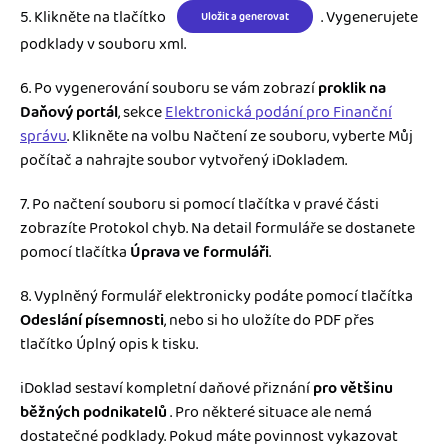
5. Klikněte na tlačítko
. Vygenerujete
Uložit a generovat
podklady v souboru xml.
6. Po vygenerování souboru se vám zobrazí
proklik na
Daňový portál
, sekce
Elektronická podání pro Finanční
správu
. Klikněte na volbu Načtení ze souboru, vyberte Můj
počítač a nahrajte soubor vytvořený iDokladem.
7. Po načtení souboru si pomocí tlačítka v pravé části
zobrazíte Protokol chyb. Na detail formuláře se dostanete
pomocí tlačítka
Úprava ve formuláři
.
8. Vyplněný formulář elektronicky podáte pomocí tlačítka
Odeslání písemnosti
, nebo si ho uložíte do PDF přes
tlačítko Úplný opis k tisku.
iDoklad sestaví kompletní daňové přiznání
pro většinu
běžných podnikatelů
. Pro některé situace ale nemá
dostatečné podklady. Pokud máte povinnost vykazovat