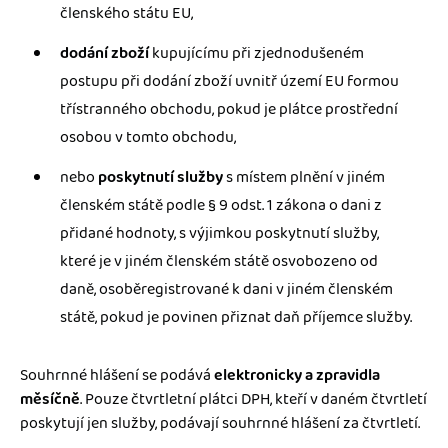
členského státu EU,
dodání zboží
kupujícímu při zjednodušeném
postupu při dodání zboží uvnitř území EU formou
třístranného obchodu, pokud je plátce prostřední
osobou v tomto obchodu,
nebo
poskytnutí služby
s místem plnění v jiném
členském státě podle § 9 odst. 1 zákona o dani z
přidané hodnoty, s výjimkou poskytnutí služby,
které je v jiném členském státě osvobozeno od
daně, osoběregistrované k dani v jiném členském
státě, pokud je povinen přiznat daň příjemce služby.
Souhrnné hlášení se podává
elektronicky a zpravidla
měsíčně
. Pouze čtvrtletní plátci DPH, kteří v daném čtvrtletí
poskytují jen služby, podávají souhrnné hlášení za čtvrtletí.