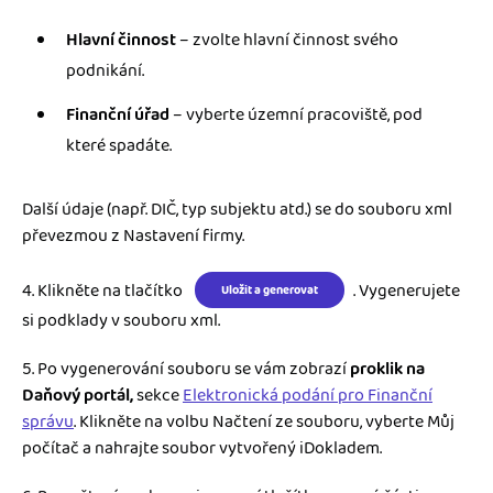
Hlavní činnost
– zvolte hlavní činnost svého
podnikání.
Finanční úřad
– vyberte územní pracoviště, pod
které spadáte.
Další údaje (např. DIČ, typ subjektu atd.) se do souboru xml
převezmou z Nastavení firmy.
4. Klikněte na tlačítko
. Vygenerujete
Uložit a generovat
si podklady v souboru xml.
5. Po vygenerování souboru se vám zobrazí
proklik na
Daňový portál,
sekce
Elektronická podání pro Finanční
správu
. Klikněte na volbu Načtení ze souboru, vyberte Můj
počítač a nahrajte soubor vytvořený iDokladem.