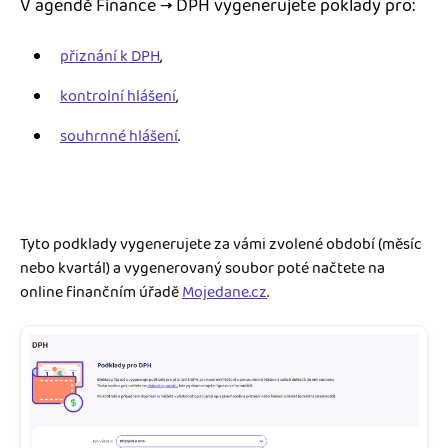
V agendě Finance → DPH vygenerujete poklady pro:
Jak se vyznat ve fakturaci
Spřátelené účetní
Blog
přiznání k DPH
,
Katalog doplňků
kontrolní hlášení
,
mini akademie
souhrnné hlášení
.
Fakturační poradna
Tyto podklady vygenerujete za vámi zvolené období (měsíc
nebo kvartál) a vygenerovaný soubor poté načtete na
online finančním úřadě
Mojedane.cz
.