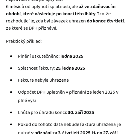
6 měsíců od uplynutí splatnosti, ale
až ve zdaňovacím
období, které následuje po konci této lhůty
. Tzn. že
rozhodující je, zda byl závazek uhrazen
do konce čtvrtletí
,
za které se DPH přiznává.
Praktický příklad:
Plnění uskutečněno:
ledna 2025
Splatnost faktury:
25. ledna 2025
Faktura nebyla uhrazena
Odpočet DPH uplatněn v přiznání za leden 2025 v
plné výši
Lhůta pro úhradu končí:
30. září 2025
Pokud do tohoto data nebude faktura uhrazena, je
nutné
v přiznání za 3. čtvrtletí 2025, tj. do 27. září