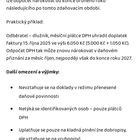
lze odpočet nárokovat do konce druhého roku
následujícího po tomto zdaňovacím období.
Praktický příklad:
Odběratel – dlužník, měsíční plátce DPH uhradil doplatek
faktury 15. října 2025 ve výši 6.050 Kč (5.000 Kč + 1.050 Kč).
Odpočet DPH tak může znovu nárokovat v daňovém
přiznání za měsíc říjen, nejpozději však do konce roku 2027.
Další omezení a výjimky:
Nevztahuje se na doklady v režimu přenesené
daňové povinnosti
Netýká se identifikovaných osob – pouze plátců
DPH
Uplatňuje se pouze na kladná plnění (ne dobropisy,
ale vztahuje se na vrubopisy)