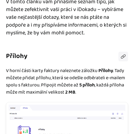
V tomto článku vám přinášíme seznam tipů, jak
Jak se vyznat ve fakturaci
Spřátelené účetní
můžete zefektivnit vaši práci v iDokadu – vybíráme
Blog
vaše nejčastější dotazy, které se nás ptáte na
Katalog doplňků
podpoře a i my přispíváme informacemi, o kterých si
mini akademie
myslíme, že by vám mohli pomoct.
Fakturační poradna
Přílohy
V horní části karty faktury naleznete záložku
Přílohy
. Tady
můžete přidat přílohu, která se odešle odběrateli e-mailem
spolu s fakturou. Připojit můžete až
5 příloh
, každá příloha
může mít maximální velikost
2 MB
.