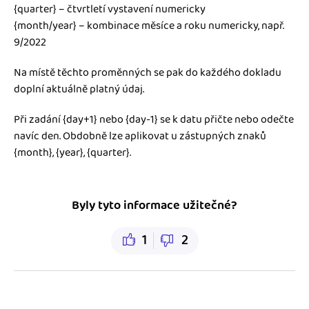
{quarter} – čtvrtletí vystavení numericky
{month/year} – kombinace měsíce a roku numericky, např.
9/2022
Na místě těchto proměnných se pak do každého dokladu
doplní aktuálně platný údaj.
Při zadání {day+1} nebo {day-1} se k datu přičte nebo odečte
navíc den. Obdobně lze aplikovat u zástupných znaků
{month}, {year}, {quarter}.
Byly tyto informace užitečné?
1
2