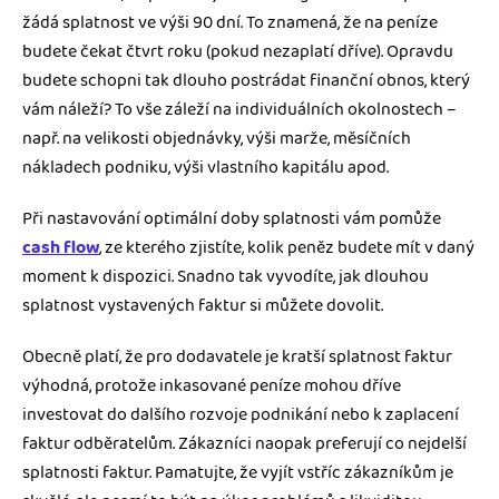
žádá splatnost ve výši 90 dní. To znamená, že na peníze
budete čekat čtvrt roku (pokud nezaplatí dříve). Opravdu
budete schopni tak dlouho postrádat finanční obnos, který
vám náleží? To vše záleží na individuálních okolnostech –
např. na velikosti objednávky, výši marže, měsíčních
nákladech podniku, výši vlastního kapitálu apod.
Při nastavování optimální doby splatnosti vám pomůže
cash flow
, ze kterého zjistíte, kolik peněz budete mít v daný
moment k dispozici. Snadno tak vyvodíte, jak dlouhou
splatnost vystavených faktur si můžete dovolit.
Obecně platí, že pro dodavatele je kratší splatnost faktur
výhodná, protože inkasované peníze mohou dříve
investovat do dalšího rozvoje podnikání nebo k zaplacení
faktur odběratelům. Zákazníci naopak preferují co nejdelší
splatnosti faktur. Pamatujte, že vyjít vstříc zákazníkům je