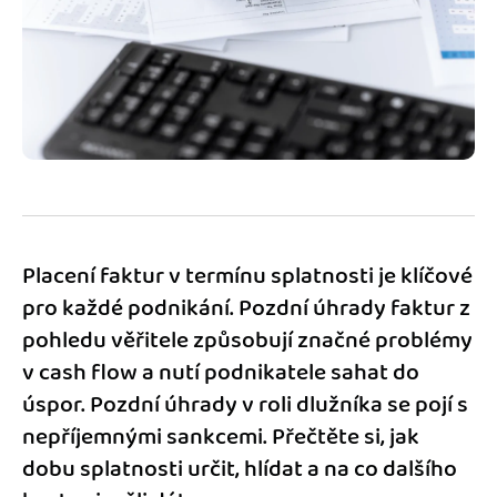
Jak se vyznat ve fakturaci
Spřátelené účetní
Blog
Katalog doplňků
mini akademie
Fakturační poradna
Placení faktur v termínu splatnosti je klíčové
pro každé podnikání. Pozdní úhrady faktur z
pohledu věřitele způsobují značné problémy
v cash flow a nutí podnikatele sahat do
úspor. Pozdní úhrady v roli dlužníka se pojí s
nepříjemnými sankcemi. Přečtěte si, jak
dobu splatnosti určit, hlídat a na co dalšího