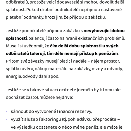
odběratelů, protože velcí dodavatelé si mohou dovolit delší
splatnost. Pokud drobní podnikatelé nepřijmou nastavené
platební podmínky, hrozí jim, že přijdou o zakázku.
Jestliže podnikatelé přijmou zakázku s
nevyhovující dobou
splatnosti
, balancují často na hraně existenčních problémů.
Musejí si uvědomit, že
čím delší dobu splatnosti u svých
odběratelů tolerují, tím déle nemají přístup k penězům
.
Přitom své závazky musejí platit i nadále – nájem prostor,
splátku úvěru, nákup materiálu na zakázky, mzdy a odvody,
energie, odvody daní apod.
Jestliže se v takové situaci ocitnete (nemělo by k tomu ale
docházet často), můžete nejdříve:
sáhnout do vytvořené finanční rezervy,
využít služeb faktoringu (tj. pohledávku přeprodáte –
ve výsledku dostanete o něco méně peněz, ale máte je