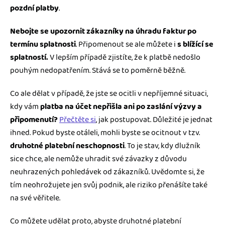
pozdní platby
.
Nebojte se upozornit zákazníky na úhradu faktur po
termínu splatnosti
. Připomenout se ale můžete i
s blížící se
splatností.
V lepším případě zjistíte, že k platbě nedošlo
pouhým nedopatřením. Stává se to poměrně běžně.
Co ale dělat v případě, že jste se ocitli v nepříjemné situaci,
kdy vám
platba na účet nepřišla ani po zaslání výzvy a
připomenutí?
Přečtěte si
, jak postupovat. Důležité je jednat
ihned. Pokud byste otáleli, mohli byste se ocitnout v tzv.
druhotné platební neschopnosti
. To je stav, kdy dlužník
sice chce, ale nemůže uhradit své závazky z důvodu
neuhrazených pohledávek od zákazníků. Uvědomte si, že
tím neohrožujete jen svůj podnik, ale riziko přenášíte také
na své věřitele.
Co můžete udělat proto, abyste druhotné platební