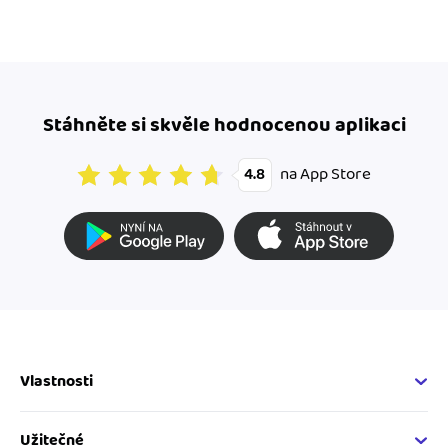
Stáhněte si skvěle hodnocenou aplikaci
na App Store
4.8
Vlastnosti
Fakturační vlastnosti
Online fakturace
Užitečné