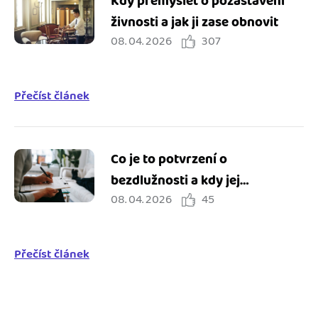
Kdy přemýšlet o pozastavení
živnosti a jak ji zase obnovit
08. 04. 2026
307
Přečíst článek
Co je to potvrzení o
bezdlužnosti a kdy jej
08. 04. 2026
45
potřebuji?
Přečíst článek