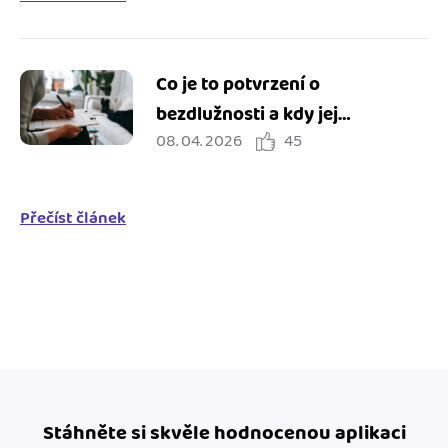
Co je to potvrzení o
bezdlužnosti a kdy jej
08. 04. 2026
45
potřebuji?
Přečíst článek
Stáhněte si skvěle hodnocenou aplikaci