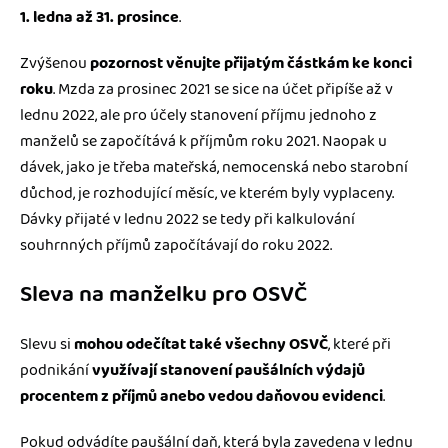
1. ledna až 31. prosince
.
Zvýšenou
pozornost věnujte přijatým částkám ke konci
roku
. Mzda za prosinec 2021 se sice na účet připíše až v
lednu 2022, ale pro účely stanovení příjmu jednoho z
manželů se započítává k příjmům roku 2021. Naopak u
dávek, jako je třeba mateřská, nemocenská nebo starobní
důchod, je rozhodující měsíc, ve kterém byly vyplaceny.
Dávky přijaté v lednu 2022 se tedy při kalkulování
souhrnných příjmů započítávají do roku 2022.
Sleva na manželku pro OSVČ
Slevu si
mohou odečítat také všechny OSVČ
, které při
podnikání
využívají stanovení paušálních výdajů
procentem z příjmů anebo vedou daňovou evidenci
.
Pokud odvádíte paušální daň, která byla zavedena v lednu