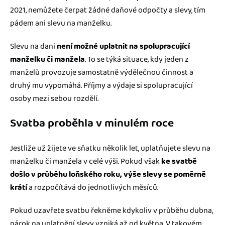
2021, nemůžete čerpat žádné daňové odpočty a slevy, tím
pádem ani slevu na manželku.
Slevu na dani
není možné uplatnit na spolupracující
manželku či manžela
. To se týká situace, kdy jeden z
manželů provozuje samostatně výdělečnou činnost a
druhý mu vypomáhá. Příjmy a výdaje si spolupracující
osoby mezi sebou rozdělí.
Svatba proběhla v minulém roce
Jestliže už žijete ve sňatku několik let, uplatňujete slevu na
manželku či manžela v celé výši. Pokud však
ke svatbě
došlo v průběhu loňského roku, výše slevy se poměrně
krátí
a rozpočítává do jednotlivých měsíců.
Pokud uzavřete svatbu řekněme kdykoliv v průběhu dubna,
nárok na uplatnění slevy vzniká až od května. V takovém