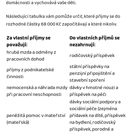
domácnosti a vychovává vaše děti.
Následující tabulka vám pomůže určit, které příjmy se do
rozhodné částky 68 000 Kč započítávají a které nikoliv.
Za vlastní příjmy se
Do vlastních příjmů se
považují:
nezahrnují:
hrubá mzda a odměny z
rodičovský příspěvek
pracovních dohod
státní příspěvky na
příjmy z podnikatelské
penzijní připojištění a
činnosti
stavební spoření
nemocenská a náhrada mzdy
dávky v hmotné nouzi a
při pracovní neschopnosti
příspěvek na péči
dávky sociální podpory a
sociální péče (zejména
peněžitá pomoc v mateřství
přídavek na dítě, příspěvek
(mateřská)
na bydlení, rodičovský
příspěvek, porodné a