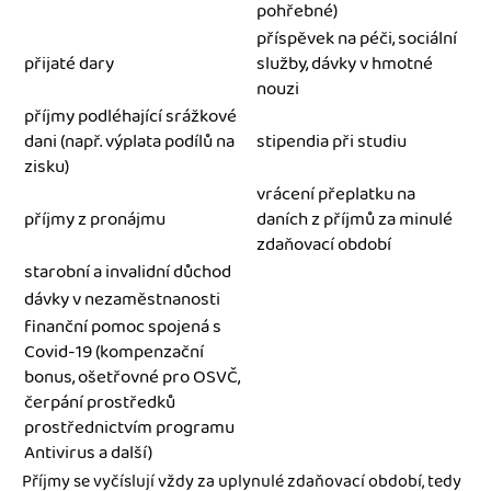
pohřebné)
příspěvek na péči, sociální
přijaté dary
služby, dávky v hmotné
nouzi
příjmy podléhající srážkové
dani (např. výplata podílů na
stipendia při studiu
zisku)
vrácení přeplatku na
příjmy z pronájmu
daních z příjmů za minulé
zdaňovací období
starobní a invalidní důchod
dávky v nezaměstnanosti
finanční pomoc spojená s
Covid-19 (kompenzační
bonus, ošetřovné pro OSVČ,
čerpání prostředků
prostřednictvím programu
Antivirus a další)
Příjmy se vyčíslují vždy za uplynulé zdaňovací období, tedy