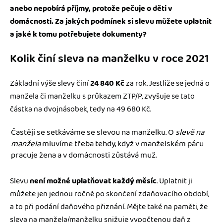
anebo nepobírá příjmy, protože pečuje o děti v
domácnosti. Za jakých podmínek si slevu můžete uplatnit
a jaké k tomu potřebujete dokumenty?
Kolik činí sleva na manželku v roce 2021
Základní výše slevy činí
24 840 Kč
za rok. Jestliže se jedná o
manžela či manželku s průkazem ZTP/P, zvyšuje se tato
částka na dvojnásobek, tedy na 49 680 Kč.
Častěji se setkáváme se slevou na manželku. O
slevě na
manžela
mluvíme třeba tehdy, když v manželském páru
pracuje žena a v domácnosti zůstává muž.
Slevu
není možné uplatňovat každý měsíc
. Uplatnit ji
můžete jen jednou ročně po skončení zdaňovacího období,
a to při podání daňového přiznání. Mějte také na paměti, že
sleva na manžela/manželku snižuje vypočtenou daň z