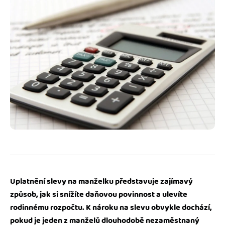
Jak se vyznat ve fakturaci
Spřátelené účetní
Blog
Katalog doplňků
mini akademie
Fakturační poradna
Uplatnění slevy na manželku představuje zajímavý
způsob, jak si snížíte daňovou povinnost a ulevíte
rodinnému rozpočtu. K nároku na slevu obvykle dochází,
pokud je jeden z manželů dlouhodobě nezaměstnaný