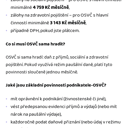
minimálně
4 759 Kč měsíčně
,
zálohy na zdravotní pojištění – pro OSVČ s hlavní
činností minimálně
3 143 Kč měsíčně
,
případně DPH, pokud jste plátcem.
Co si musí OSVČ sama hradit?
OSVČ si sama hradí: daň z příjmů, sociální a zdravotní
pojištění. Pokud využívá režim paušální daně, platí tyto
povinnosti sloučeně jednou měsíčně.
Jaké jsou základní povinnosti podnikatele-OSVČ?
mít oprávnění k podnikání (živnostenské či jiné),
vést předepsanou evidenci příjmů a výdajů (nebo mít
nárok na paušální výdaje),
každoročně podat daňové přiznání (nebo údaj v režimu