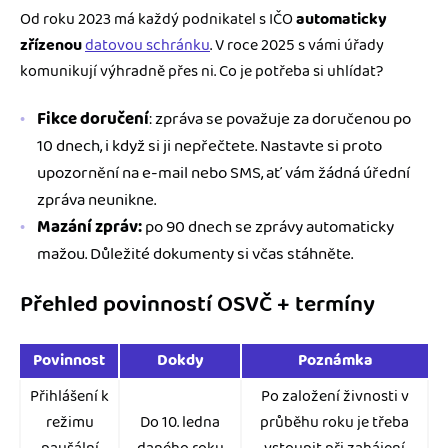
Od roku 2023 má každý podnikatel s IČO
automaticky
zřízenou
datovou schránku
. V roce 2025 s vámi úřady
komunikují výhradně přes ni. Co je potřeba si uhlídat?
Fikce doručení
: zpráva se považuje za doručenou po
10 dnech, i když si ji nepřečtete. Nastavte si proto
upozornění na e-mail nebo SMS, ať vám žádná úřední
zpráva neunikne.
Mazání zpráv:
po 90 dnech se zprávy automaticky
mažou. Důležité dokumenty si včas stáhněte.
Přehled povinností OSVČ + termíny
Povinnost
Dokdy
Poznámka
Přihlášení k
Po založení živnosti v
režimu
Do 10. ledna
průběhu roku je třeba