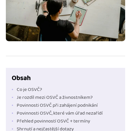
Jak se vyznat ve fakturaci
Spřátelené účetní
Blog
Katalog doplňků
mini akademie
Fakturační poradna
Obsah
Co je OSVČ?
Je rozdíl mezi OSVČ a živnostníkem?
Povinnosti OSVČ při zahájení podnikání
Povinnosti OSVČ, které vám úřad nezařídí
Přehled povinností OSVČ + termíny
Shrnutí a nejčastější dotazy