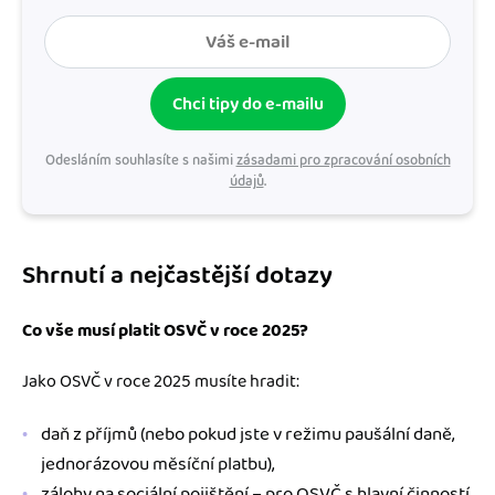
Chci tipy do e-mailu
Odesláním souhlasíte s našimi
zásadami pro zpracování osobních
údajů
.
Shrnutí a nejčastější dotazy
Co vše musí platit OSVČ v roce 2025?
Jako OSVČ v roce 2025 musíte hradit:
daň z příjmů (nebo pokud jste v režimu paušální daně,
jednorázovou měsíční platbu),
zálohy na sociální pojištění – pro OSVČ s hlavní činností