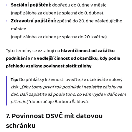
Sociální pojištění:
dopředu do 8. dne v měsíci
(např. záloha za duben je splatná do 8. dubna).
Zdravotní pojištění:
zpětně do 20. dne následujícího
měsíce
(např. záloha za duben je splatná do 20. května).
Tyto termíny se vztahují na
hlavní činnost od začátku
podnikání
a na
vedlejší činnost od okamžiku, kdy podle
přehledu vznikne povinnost platit zálohy
.
Tip:
Do přihlášky k živnosti uveďte, že očekáváte nulový
zisk:
„Díky tomu první rok podnikání neplatíte zálohy na
daň. Daň zaplatíte až podle toho, co vám vyjde v daňovém
přiznání,“
doporučuje Barbora Šaldová.
7. Povinnost OSVČ mít datovou
schránku