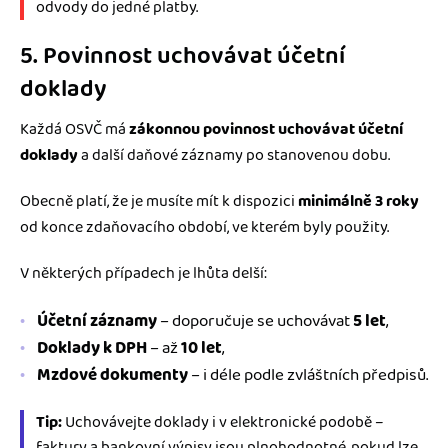
odvody do jedné platby.
5. Povinnost uchovávat účetní
doklady
Každá OSVČ má
zákonnou povinnost uchovávat účetní
doklady
a další daňové záznamy po stanovenou dobu.
Obecně platí, že je musíte mít k dispozici
minimálně 3 roky
od konce zdaňovacího období, ve kterém byly použity.
V některých případech je lhůta delší:
Účetní záznamy
– doporučuje se uchovávat
5 let
,
Doklady k DPH
– až
10 let
,
Mzdové dokumenty
– i déle podle zvláštních předpisů.
Tip:
Uchovávejte doklady i v elektronické podobě –
faktury a bankovní výpisy jsou plnohodnotné, pokud lze