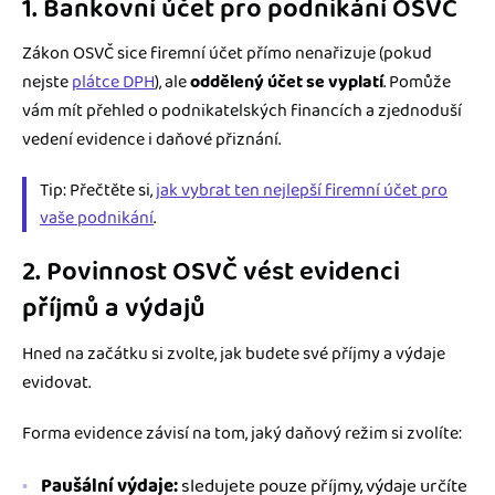
1. Bankovní účet pro podnikání OSVČ
Zákon OSVČ sice firemní účet přímo nenařizuje (pokud
nejste
plátce DPH
), ale
oddělený účet
se vyplatí
. Pomůže
vám mít přehled o podnikatelských financích a zjednoduší
vedení evidence i daňové přiznání.
Tip: Přečtěte si,
jak vybrat ten nejlepší firemní účet pro
vaše podnikání
.
2. Povinnost OSVČ vést evidenci
příjmů a výdajů
Hned na začátku si zvolte, jak budete své příjmy a výdaje
evidovat.
Forma evidence závisí na tom, jaký daňový režim si zvolíte:
Paušální výdaje:
sledujete pouze příjmy, výdaje určíte