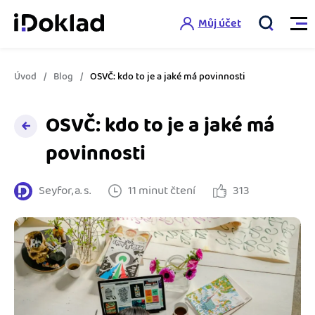
Můj účet
Úvod
Blog
OSVČ: kdo to je a jaké má povinnosti
Vlastnosti
OSVČ: kdo to je a jaké má
Online fakturace
Ceník
povinnosti
Správa kontaktů
Vzdělání
Seyfor, a. s.
11 minut čtení
313
Hlídání cashflow
Nápověda
Spolupráce s účetní
Šablony faktur
Jak začít s iDokladem
Výkazy pro úřady
Šablona pro plátce DPH
Jak začít podnikat
Propojení na další systémy
Registrovat ZDARMA
Šablona pro neplátce DPH