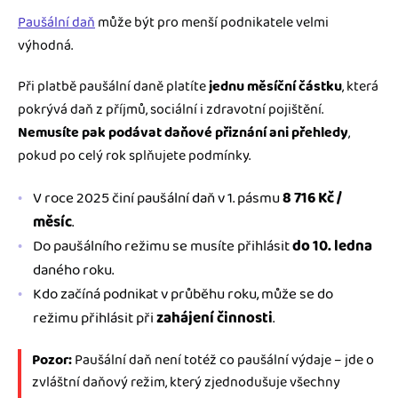
Paušální daň
může být pro menší podnikatele velmi
výhodná.
Při platbě paušální daně platíte
jednu měsíční částku
, která
pokrývá daň z příjmů, sociální i zdravotní pojištění.
Nemusíte pak podávat daňové přiznání ani přehledy
,
pokud po celý rok splňujete podmínky.
V roce 2025 činí paušální daň v 1. pásmu
8 716 Kč /
měsíc
.
Do paušálního režimu se musíte přihlásit
do 10. ledna
daného roku.
Kdo začíná podnikat v průběhu roku, může se do
režimu přihlásit při
zahájení činnosti
.
Pozor:
Paušální daň není totéž co paušální výdaje – jde o
zvláštní daňový režim, který zjednodušuje všechny