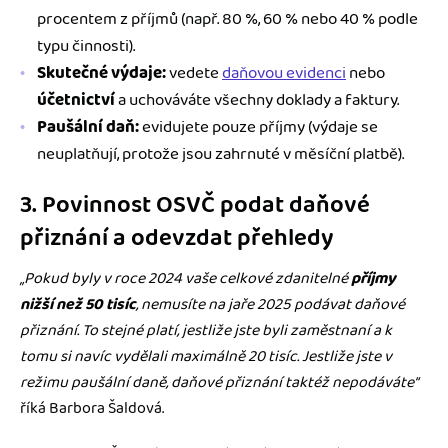
procentem z příjmů (např. 80 %, 60 % nebo 40 % podle
typu činnosti).
Skutečné výdaje:
vedete
daňovou evidenci
nebo
účetnictví
a uchováváte všechny doklady a faktury.
Paušální daň:
evidujete pouze příjmy (výdaje se
neuplatňují, protože jsou zahrnuté v měsíční platbě).
3. Povinnost OSVČ podat daňové
přiznání a odevzdat přehledy
„Pokud byly v roce 2024 vaše celkové zdanitelné
příjmy
nižší než 50 tisíc
, nemusíte na jaře 2025 podávat daňové
přiznání. To stejné platí, jestliže jste byli zaměstnaní a k
tomu si navíc vydělali maximálně 20 tisíc. Jestliže jste v
režimu paušální daně, daňové přiznání taktéž nepodáváte“
říká Barbora Šaldová.