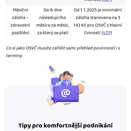
Měsíční
Do 8. dne
Od 1. 1. 2025 je minimální
záloha –
následujícího
záloha stanovena na 3
zdravotní
měsíce za měsíc,
143 Kč pro OSVČ s hlavní
pojištění
za který se platí
činností. (
VZP
)
Co si jako OSVČ musíte zařídit sami: přehled povinností i s
termíny.
Tipy pro komfortnější podnikání