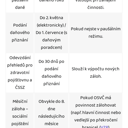
paušální
daného roku
vstoupit při zahájení
daně
činnosti.
Do 2. května
Podání
(elektronicky) /
Pokud nejste v paušálním
daňového
Do 1. července (s
režimu.
přiznání
daňovým
poradcem)
Odevzdání
Do 30 dnů po
přehledů pro
podání
Slouží k výpočtu nových
zdravotní
daňového
záloh.
pojišťovnu a
přiznání
ČSSZ
Pokud OSVČ má
Měsíční
Obvykle do 8.
povinnost zálohovat
záloha –
dne
(např. hlavní činnost nebo
sociální
následujícího
vedlejší po překročení
pojištění
měsíce
hranice). (
VZP
)