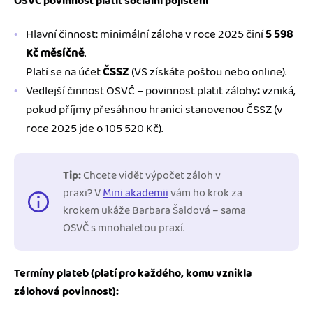
OSVČ povinnost platit sociální pojištění
Hlavní činnost: minimální záloha v roce 2025 činí
5 598
Kč měsíčně
.
Platí se na účet
ČSSZ
(VS získáte poštou nebo online).
Vedlejší činnost OSVČ – povinnost platit zálohy
:
vzniká,
pokud příjmy přesáhnou hranici stanovenou ČSSZ (v
roce 2025 jde o 105 520 Kč).
Tip:
Chcete vidět výpočet záloh v
praxi? V
Mini akademii
vám ho krok za
krokem ukáže Barbara Šaldová – sama
OSVČ s mnohaletou praxí.
Termíny plateb (platí pro každého, komu vznikla
zálohová povinnost):