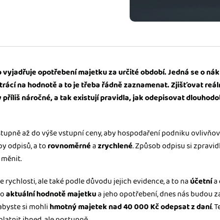
ady pro finanční
dku.
stémy
vyjadřuje opotřebení majetku za určité období. Jedná se o nákla
 za vás. Díky
trácí na hodnotě a to je třeba řádně zaznamenat. Zjišťovat re
ankou, CRM...
 příliš náročné, a tak existují pravidla, jak odepisovat dlouhod
stupně až do výše vstupní ceny, aby hospodaření podniku ovlivňo
py odpisů, a to
rovnoměrné
a
zrychlené
. Způsob odpisu si zpravid
 měnit.
e rychlosti, ale také podle důvodu jejich evidence, a to na
účetní
a
 o
aktuální hodnotě majetku
a jeho opotřebení, dnes nás budou 
 abyste si mohli
hmotný majetek nad 40 000 Kč odepsat z daní
. 
atnit ihned, ale postupně.