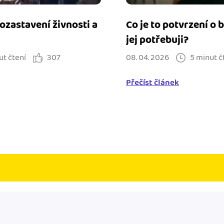
ozastavení živnosti a
Co je to potvrzení o 
jej potřebuji?
ut čtení
307
08. 04. 2026
5 minut č
Přečíst článek