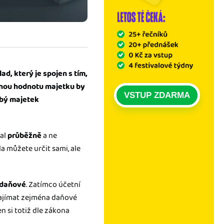
d, který je spojen s tím,
álnou hodnotu majetku by
VSTUP ZDARMA
obý majetek
val
průběžně
a ne
la můžete určit sami, ale
daňové
. Zatímco účetní
zajímat zejména daňové
Ten si totiž dle zákona