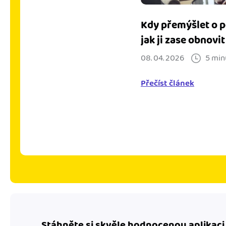
Kdy přemýšlet o p
jak ji zase obnovit
08. 04. 2026
5 min
Přečíst článek
Stáhněte si skvěle hodnocenou aplikaci