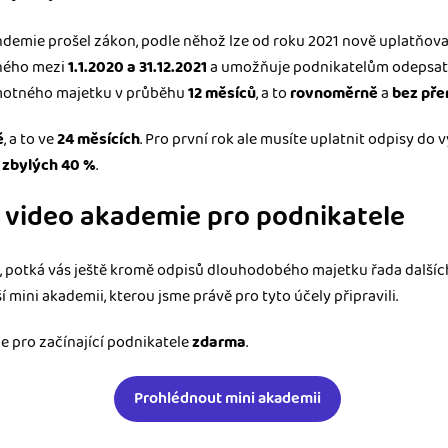
emie prošel zákon, podle něhož lze od roku 2021 nově uplatňova
eného mezi
1.1.2020 a 31.12.2021
a umožňuje podnikatelům odepsat 
motného majetku v průběhu
12 měsíců
, a to
rovnoměrně
a
bez pře
ě
, a to ve
24 měsících
. Pro první rok ale musíte uplatnit odpisy do 
zbylých 40 %
.
o video akademie pro podnikatele
, potká vás ještě kromě odpisů dlouhodobého majetku řada dalších
ší mini akademii, kterou jsme právě pro tyto účely připravili.
e pro začínající podnikatele
zdarma
.
Prohlédnout mini akademii