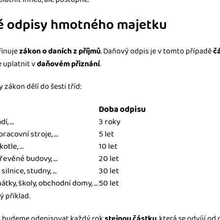
é odpisy hmotného majetku
finuje
zákon o daních z příjmů
. Daňový odpis je v tomto případě
č
 uplatnit v
daňovém přiznání
.
zákon dělí do šesti tříd:
Doba odpisu
dí, …
3 roky
pracovní stroje, …
5 let
kotle, …
10 let
dřevěné budovy, …
20 let
 silnice, studny, …
30 let
átky, školy, obchodní domy, …
50 let
 příklad.
 budeme odepisovat každý rok
stejnou částku
, která se odvíjí o