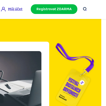
Můj účet
Registrovat ZDARMA
ini akademie
e mnoho
ačněte podnikání bez omylů díky bezplatné
ideo akademii.
akturační poradna
službami.
eptejte se komunity na fakturaci, daně či
četnictví.
podnikání