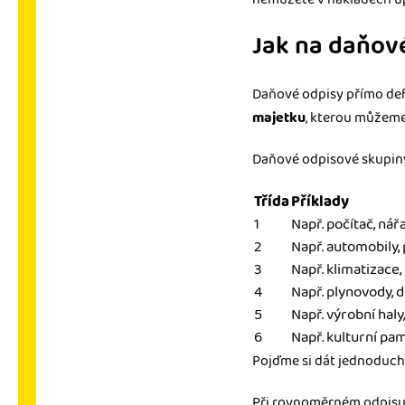
Jak na daňov
Daňové odpisy přímo de
majetku
, kterou můžeme
Daňové odpisové skupiny 
Třída
Příklady
1
Např. počítač, nářa
2
Např. automobily, 
3
Např. klimatizace, 
4
Např. plynovody, 
5
Např. výrobní haly,
6
Např. kulturní pam
Pojďme si dát jednoduchý
Při rovnoměrném odpisu