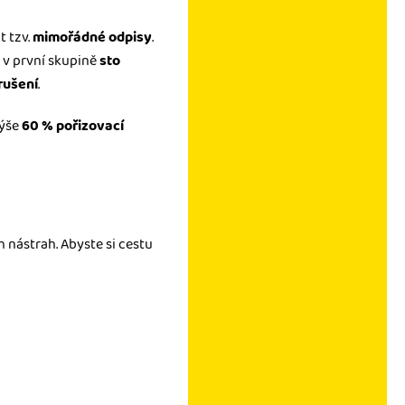
t tzv.
mimořádné odpisy
.
v první skupině
sto
rušení
.
výše
60 % pořizovací
 nástrah. Abyste si cestu