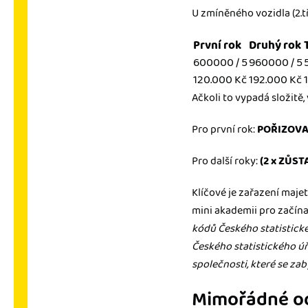
U zmíněného vozidla (2.t
První rok
Druhý rok
600000 / 5
960000 / 5
120.000 Kč
192.000 Kč
Ačkoli to vypadá složitě,
Pro první rok:
POŘIZOVAC
Pro další roky:
(2 x ZŮS
Klíčové je zařazení maje
mini akademii pro začína
kódů Českého statistické
Českého statistického úř
společnosti, které se zab
Mimořádné o