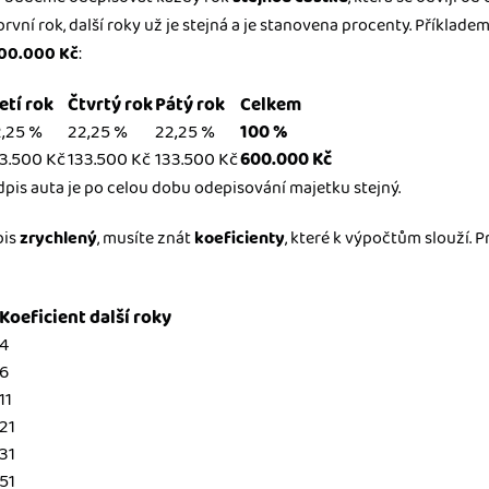
první rok, další roky už je stejná a je stanovena procenty. Příklad
00.000 Kč
:
etí rok
Čtvrtý rok
Pátý rok
Celkem
,25 %
22,25 %
22,25 %
100 %
3.500 Kč
133.500 Kč
133.500 Kč
600.000 Kč
dpis auta je po celou dobu odepisování majetku stejný.
pis
zrychlený
, musíte znát
koeficienty
, které k výpočtům slouží. P
Koeficient další roky
4
6
11
21
31
51