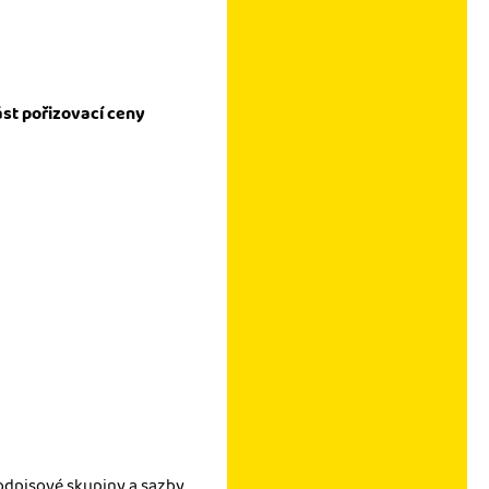
ást pořizovací ceny
d odpisové skupiny a sazby.