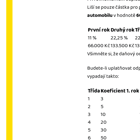
Liší se pouze částka pro 
automobilu
v hodnotě
6
První rok
Druhý rok
Tř
11 %
22,25 %
22
66.000 Kč
133.500 Kč
13
Všimněte si, že daňový o
Budete-li uplatňovat od
vypadají takto:
Třída
Koeficient 1. rok
1
3
2
5
3
10
4
20
5
30
6
50