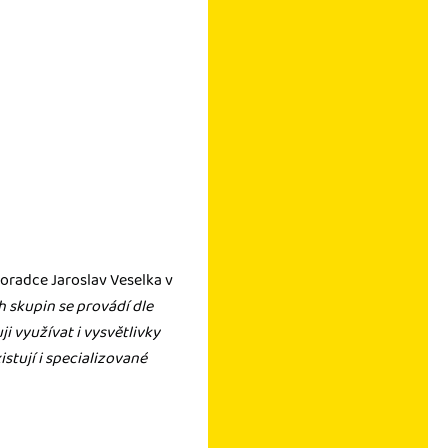
oradce Jaroslav Veselka v
 skupin se provádí dle
i využívat i vysvětlivky
stují i specializované