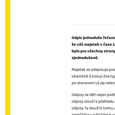
Výkazy pro úřady
Užívejte, že máte podkl
úřad v naprostém pořá
Propojení na další sy
Odpis jednoduše řečeno 
Nechte iDoklad pracovat
že váš majetek v čase z
propojení s e-shopem, b
bylo pro všechny strany
zjednodušeně.
Majetek se odepisuje po
okamžitě. Existují dva ty
po stanovení už jej nelze
Odpisy se dělí nejen podl
odpisy slouží k přehledu
odpisy. Ty slouží k tomu,
nemůžete v nákladech upl