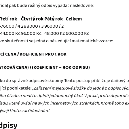
řída) pak bude reálný odpis vypadat následovně:
Třetí rok
Čtvrtý rok
Pátý rok
Celkem
576000 / 4
288000 / 3
96000 / 2
144.000 Kč
96.000 Kč
48.000 Kč
600.000 Kč
 ve skutečnosti se jedná o následující matematické vzorce:
Í CENA / KOEFICIENT PRO 1.ROK
TATKOVÁ CENA) / (KOEFICIENT – ROK ODPISU)
tku do správné odpisové skupiny. Tento postup přibližuje daňový p
jící podnikatele:
„Zařazení majetkové složky do jedné z odpisových
ho úřadu a není to úplně jednoduchý úkol. V praxi proto doporučuj
adu, které uvádí na svých internetových stránkách. Kromě toho exi
ývají tímto zatřiďováním.”
dpisy