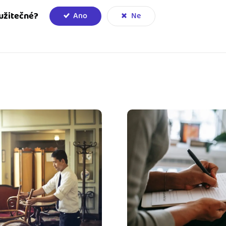
užitečné?
Ano
Ne