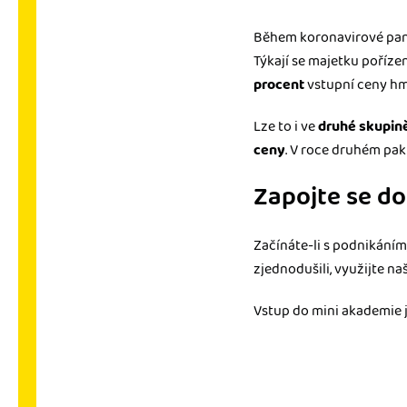
Během koronavirové pand
Týkají se majetku poříz
procent
vstupní ceny h
Lze to i ve
druhé skupin
ceny
. V roce druhém pak
Zapojte se d
Začínáte-li s podnikáním
zjednodušili, využijte na
Vstup do mini akademie j