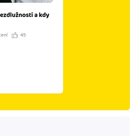
bezdlužnosti a kdy
tení
45