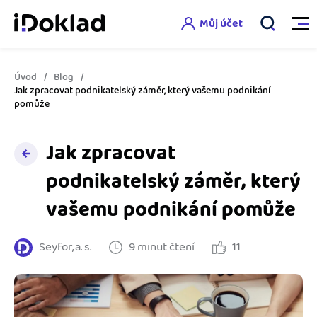
Můj účet
Úvod
Blog
Vlastnosti
Jak zpracovat podnikatelský záměr, který vašemu podnikání
pomůže
Online fakturace
Ceník
Jak zpracovat
Správa kontaktů
podnikatelský záměr, který
Vzdělání
Hlídání cashflow
vašemu podnikání pomůže
Nápověda
Spolupráce s účetní
Šablony faktur
Seyfor, a. s.
9 minut čtení
11
Jak začít s iDokladem
Výkazy pro úřady
Šablona pro plátce DPH
Jak začít podnikat
Propojení na další systémy
Registrovat ZDARMA
Šablona pro neplátce DPH