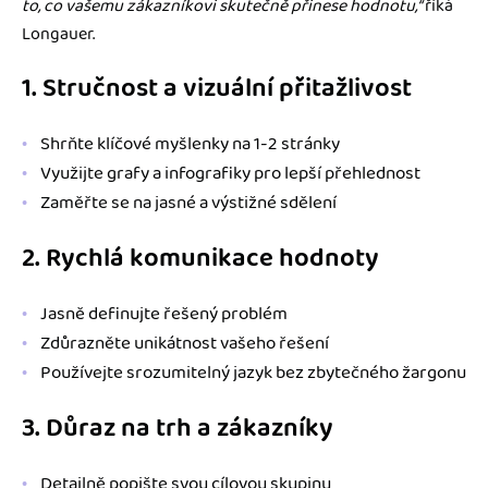
to, co vašemu zákazníkovi skutečně přinese hodnotu,“
říká
Longauer.
1. Stručnost a vizuální přitažlivost
Shrňte klíčové myšlenky na 1-2 stránky
Využijte grafy a infografiky pro lepší přehlednost
Zaměřte se na jasné a výstižné sdělení
2. Rychlá komunikace hodnoty
Jasně definujte řešený problém
Zdůrazněte unikátnost vašeho řešení
Používejte srozumitelný jazyk bez zbytečného žargonu
3. Důraz na trh a zákazníky
Detailně popište svou cílovou skupinu