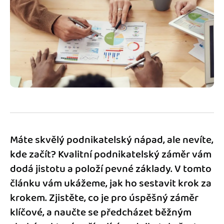
Jak se vyznat ve fakturaci
Spřátelené účetní
Blog
Katalog doplňků
mini akademie
Fakturační poradna
Máte skvělý podnikatelský nápad, ale nevíte,
kde začít? Kvalitní podnikatelský záměr vám
dodá jistotu a položí pevné základy. V tomto
článku vám ukážeme, jak ho sestavit krok za
krokem. Zjistěte, co je pro úspěšný záměr
klíčové, a naučte se předcházet běžným