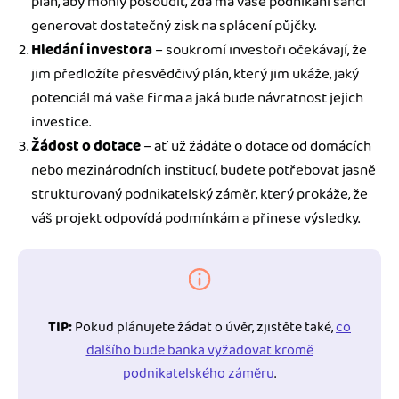
plán, aby mohly posoudit, zda má vaše podnikání šanci
generovat dostatečný zisk na splácení půjčky.
Hledání investora
– soukromí investoři očekávají, že
jim předložíte přesvědčivý plán, který jim ukáže, jaký
potenciál má vaše firma a jaká bude návratnost jejich
investice.
Žádost o dotace
– ať už žádáte o dotace od domácích
nebo mezinárodních institucí, budete potřebovat jasně
strukturovaný podnikatelský záměr, který prokáže, že
váš projekt odpovídá podmínkám a přinese výsledky.
TIP:
Pokud plánujete žádat o úvěr, zjistěte také,
co
dalšího bude banka vyžadovat kromě
podnikatelského záměru
.