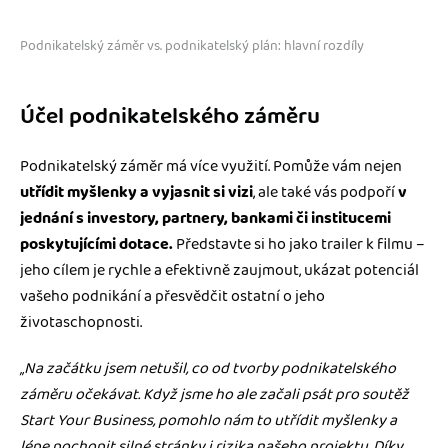
Podnikatelský záměr vs. podnikatelský plán: hlavní rozdíly
Účel podnikatelského záměru
Podnikatelský záměr má více využití. Pomůže vám nejen
utřídit myšlenky a vyjasnit si vizi
, ale také vás podpoří
v
jednání s investory, partnery, bankami či institucemi
poskytujícími dotace.
Představte si ho jako trailer k filmu –
jeho cílem je rychle a efektivně zaujmout, ukázat potenciál
vašeho podnikání a přesvědčit ostatní o jeho
životaschopnosti.
„Na začátku jsem netušil, co od tvorby podnikatelského
záměru očekávat. Když jsme ho ale začali psát pro soutěž
Start Your Business, pomohlo nám to utřídit myšlenky a
lépe pochopit silné stránky i rizika našeho projektu. Díky