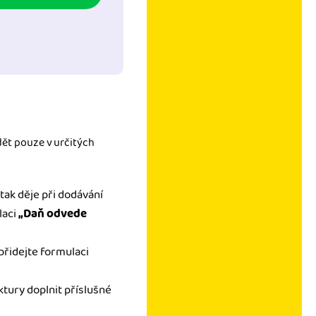
dět pouze v určitých
 tak děje při dodávání
laci
„Daň odvede
přidejte formulaci
tury doplnit příslušné