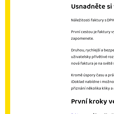
Usnadněte si
Náležitosti faktury s DP
První cestou je faktury v
zapomenete.
Druhou, rychlejší a bezp
uživatelsky přívětivé ro
nová faktura je na světě 
Kromě úspory času a prác
iDoklad nabídne i možno
přiznání několika kliky 
První kroky v