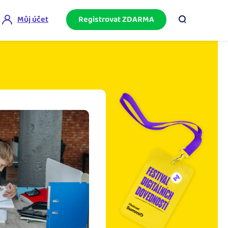
Můj účet
Registrovat ZDARMA
ini akademie
e mnoho
ačněte podnikání bez omylů díky bezplatné
ideo akademii.
akturační poradna
službami.
eptejte se komunity na fakturaci, daně či
četnictví.
podnikání