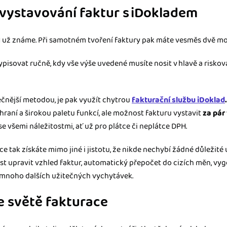
 vystavování faktur s iDokladem
H už známe. Při samotném tvoření faktury pak máte vesměs dvě mo
ypisovat ručně, kdy vše výše uvedené musíte nosit v hlavě a riskov
ečnější metodou, je pak využít chytrou
fakturační službu iDoklad
zhraní a širokou paletu funkcí, ale možnost fakturu vystavit
za pár
se všemi náležitostmi, ať už pro plátce či neplátce DPH.
e tak získáte mimo jiné i jistotu, že nikde nechybí žádné důležité
st upravit vzhled faktur, automatický přepočet do cizích měn, v
a mnoho dalších užitečných vychytávek.
e světě fakturace