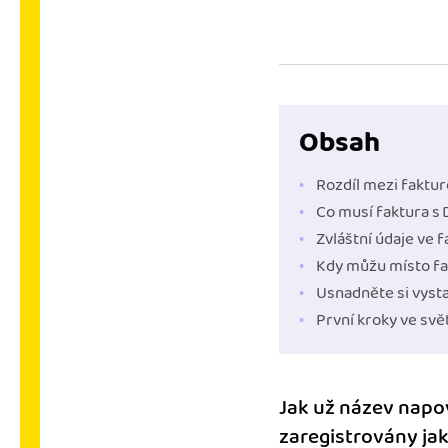
Výkazy pro úřady
Užívejte, že máte podkl
úřad v naprostém pořá
Propojení na další sy
Obsah
Nechte iDoklad pracovat
propojení s e-shopem, b
Rozdíl mezi faktur
Co musí faktura s
Zvláštní údaje ve 
Kdy můžu místo fa
Usnadněte si vyst
První kroky ve svě
Jak už název napov
zaregistrovány jako