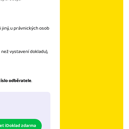
i jiný, u právnických osob
 než vystavení dokladu),
číslo odběratele
.
et iDoklad zdarma