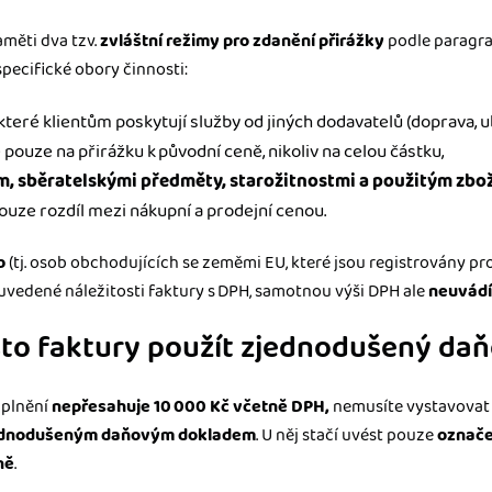
aměti dva tzv.
zvláštní režimy
pro zdanění přirážky
podle paragra
 specifické obory činnosti:
 které klientům poskytují služby od jiných dodavatelů (doprava, 
 pouze na přirážku k původní ceně, nikoliv na celou částku,
m, sběratelskými předměty, starožitnostmi a použitým zbo
ouze rozdíl mezi nákupní a prodejní cenou.
b
(tj. osob obchodujících se zeměmi EU, které jsou registrovány pr
uvedené náležitosti faktury s DPH, samotnou výši DPH ale
neuvádí
to faktury použít zjednodušený da
 plnění
nepřesahuje 10 000 Kč včetně DPH,
nemusíte vystavovat 
ednodušeným daňovým dokladem
. U něj stačí uvést pouze
označe
ně
.