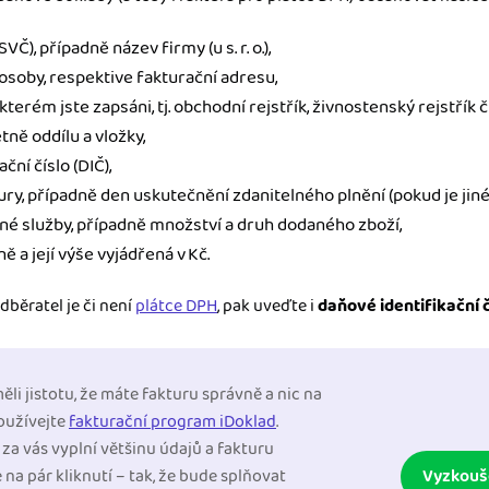
Č), případně název firmy (u s. r. o.),
é osoby, respektive fakturační adresu,
kterém jste zapsáni, tj. obchodní rejstřík, živnostenský rejstřík č
etně oddílu a vložky,
ční číslo (DIČ),
ry, případně den uskutečnění zdanitelného plnění (pokud je jiné
né služby, případně množství a druh dodaného zboží,
ě a její výše vyjádřená v Kč.
odběratel je či není
plátce DPH
, pak uveďte i
daňové identifikační 
li jistotu, že máte fakturu správně a nic na
používejte
fakturační program iDoklad
.
za vás vyplní většinu údajů a fakturu
na pár kliknutí – tak, že bude splňovat
Vyzkouš