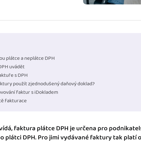
ady pro finanční
dku.
stémy
 za vás. Díky
ankou, CRM...
ou plátce a neplátce DPH
 DPH uvádět
faktuře s DPH
ktury použít zjednodušený daňový doklad?
avování faktur s iDokladem
tě fakturace
ídá, faktura plátce DPH je určena pro podnikate
 plátci DPH. Pro jimi vydávané faktury tak platí o