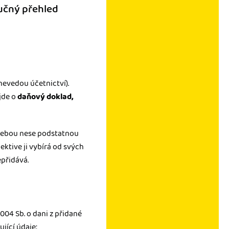
ručný přehled
 nevedou účetnictví).
 jde o
daňový doklad,
s sebou nese podstatnou
ektive ji vybírá od svých
epřidává.
004 Sb. o dani z přidané
ující údaje: