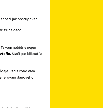
žnosti, jak postupovat.
at, že na něco
.
Ta vám nabídne nejen
 vteřin.
Stačí pár kliknutí a
 údaje. Vedle toho vám
ygenerování daňového