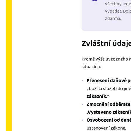
všechny legi
vypadat. Do 
zdarma.
Zvláštní údaj
Kromě výše uvedeného můž
situacích:
Přenesení daňové p
zboží či služeb do ji
zákazník.“
Zmocnění odběrate
„
Vystaveno zákazní
Osvobození od dan
ustanovení zákona.