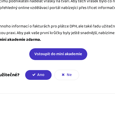
ímu podnikateli nadělat vrásky na tváři. Aby těch vrásek bylo co n
přehledný online vzdělávací portál nabízející přes třicet informač
noho informací o fakturách pro plátce DPH, ale také řadu užitečný
u praxi. Aby pak vaše první krůčky byly ještě snadnější, nabízíme
mini akademie zdarma.
Vstoupit do mini akademie
užitečné?
Ano
Ne