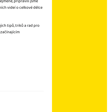
ejméně, připravili jsme
ních videí o celkové délce
ch tipů, triků a rad pro
 začínajícím