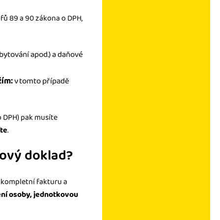
fů 89 a 90 zákona o DPH,
ubytování apod.) a daňové
žím:
v tomto případě
o DPH) pak musíte
te
.
ňový doklad?
kompletní fakturu a
ní osoby,
jednotkovou