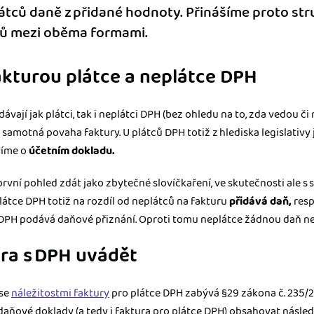
átců daně z přidané hodnoty. Přinášíme proto st
ílů mezi oběma formami.
akturou plátce a neplátce DPH
vají jak plátci, tak i neplátci DPH (bez ohledu na to, zda vedou či
 samotná povaha faktury. U plátců DPH totiž z hlediska legislativy
víme o
účetním dokladu.
první pohled zdát jako zbytečné slovíčkaření, ve skutečnosti ale 
látce DPH totiž na rozdíl od neplátců na fakturu
přidává daň,
resp
 DPH podává daňové přiznání. Oproti tomu neplátce žádnou daň n
ura s DPH uvádět
 se
náležitostmi faktury
pro plátce DPH zabývá §29 zákona č. 235/2
daňové doklady (a tedy i faktura pro plátce DPH) obsahovat násled