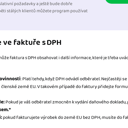
slativní požadavky a ještě bude dobře
pěti stálých klientů můžete program používat
e ve faktuře s DPH
e faktura s DPH obsahovat i další informace, které je třeba uvá
ovinnosti
: Platí tehdy, když DPH odvádí odběratel. Nejčastěji se
né členské země EU. V takovém případě do faktury přidejte formu
le:
Pokud je váš odběratel zmocněn k vydání daňového dokladu, 
kem.“
ě:
pokud fakturujete výrobek do země EU bez DPH, musíte do fak