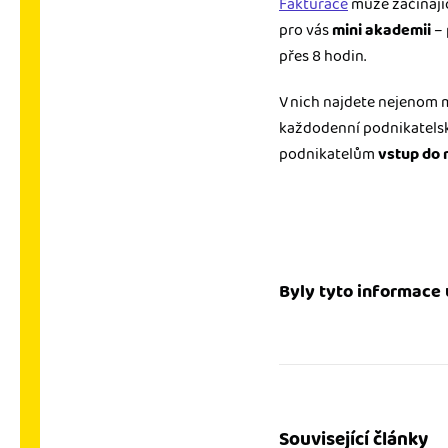
Fakturace
může začínajíc
pro vás
mini akademii
– 
přes 8 hodin.
V nich najdete nejenom m
každodenní podnikatelsko
podnikatelům
vstup do 
Byly tyto informace 
Související články