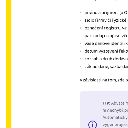
jméno a příjmení (u OSV
sídlo firmy či fyzick
označení registru, ve 
pak i údaj o zápisu vč
vaše daňové identifika
datum vystavení faktu
rozsah a druh dodáva
základ daně, sazba dan
V závislosti na tom, zda 
TIP:
Abyste mě
ní nechybí, 
Automaticky 
vygenerujete 