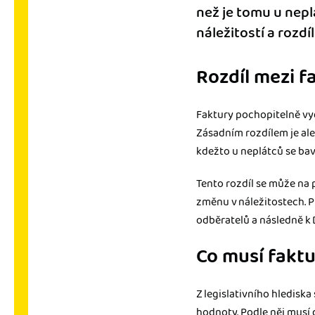
než je tomu u nepl
náležitostí a rozd
Rozdíl mezi f
Faktury pochopitelně vydá
Zásadním rozdílem je ale
kdežto u neplátců se ba
Tento rozdíl se může na 
změnu v náležitostech. P
odběratelů a následně k
Co musí fakt
Z legislativního hlediska
hodnoty. Podle něj musí 