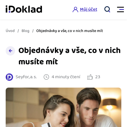
Můj účet
Úvod
Blog
Objednávky a vše, co v nich musíte mít
Vlastnosti
Objednávky a vše, co v nich
Online fakturace
Ceník
musíte mít
Správa kontaktů
Vzdělání
Seyfor, a. s.
4 minuty čtení
23
Hlídání cashflow
Nápověda
Spolupráce s účetní
Šablony faktur
Jak začít s iDokladem
Výkazy pro úřady
Šablona pro plátce DPH
Jak začít podnikat
Propojení na další systémy
Registrovat ZDARMA
Šablona pro neplátce DPH