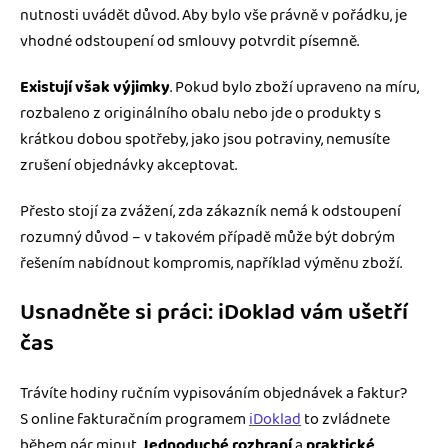
nutnosti uvádět důvod. Aby bylo vše právně v pořádku, je
vhodné odstoupení od smlouvy potvrdit písemně.
Existují však výjimky
. Pokud bylo zboží upraveno na míru,
rozbaleno z originálního obalu nebo jde o produkty s
krátkou dobou spotřeby, jako jsou potraviny, nemusíte
zrušení objednávky akceptovat.
Přesto stojí za zvážení, zda zákazník nemá k odstoupení
rozumný důvod – v takovém případě může být dobrým
řešením nabídnout kompromis, například výměnu zboží.
Usnadněte si práci: iDoklad vám ušetří
čas
Trávíte hodiny ručním vypisováním objednávek a faktur?
S online fakturačním programem
iDoklad
to zvládnete
během pár minut.
Jednoduché rozhraní
a
praktické