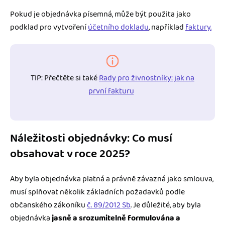
Pokud je objednávka písemná, může být použita jako
podklad pro vytvoření
účetního dokladu
, například
faktury.
TIP: Přečtěte si také
Rady pro živnostníky: jak na
první fakturu
Náležitosti objednávky: Co musí
obsahovat v roce 2025?
Aby byla objednávka platná a právně závazná jako smlouva,
musí splňovat několik základních požadavků podle
občanského zákoníku
č. 89/2012 Sb
. Je důležité, aby byla
objednávka
jasně a srozumitelně formulována a