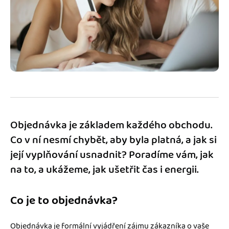
Jak se vyznat ve fakturaci
Spřátelené účetní
Blog
Katalog doplňků
mini akademie
Fakturační poradna
Objednávka je základem každého obchodu.
Co v ní nesmí chybět, aby byla platná, a jak si
její vyplňování usnadnit? Poradíme vám, jak
na to, a ukážeme, jak ušetřit čas i energii.
Co je to objednávka?
Objednávka je formální vyjádření zájmu zákazníka o vaše