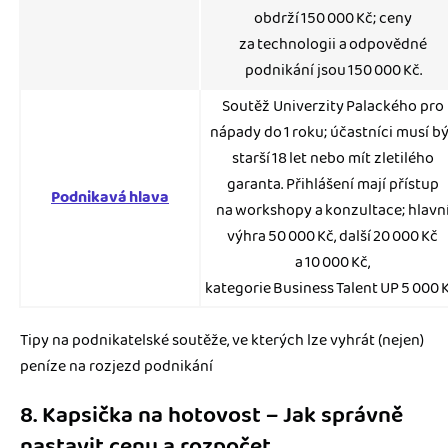
obdrží 150 000 Kč; ceny
za technologii a odpovědné
podnikání jsou 150 000 Kč.
Soutěž Univerzity Palackého pro
nápady do 1 roku; účastníci musí b
starší 18 let nebo mít zletilého
garanta. Přihlášení mají přístup
Podnikavá hlava
na workshopy a konzultace; hlavn
výhra 50 000 Kč, další 20 000 Kč
a 10 000 Kč,
kategorie Business Talent UP 5 000 K
Tipy na podnikatelské soutěže, ve kterých lze vyhrát (nejen)
peníze na rozjezd podnikání
8. Kapsička na hotovost – Jak správně
nastavit cenu a rozpočet