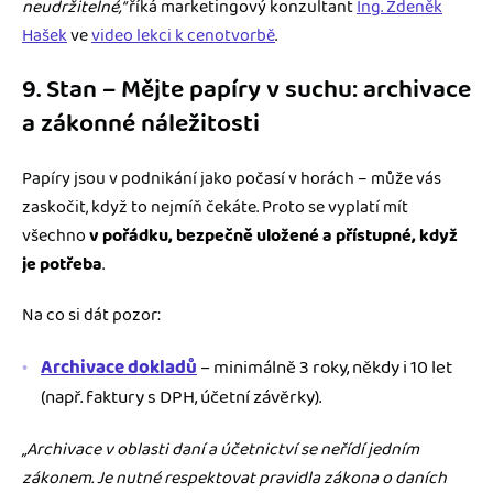
neudržitelné,“
říká marketingový konzultant
Ing. Zdeněk
Hašek
ve
video lekci k cenotvorbě
.
9. Stan – Mějte papíry v suchu: archivace
a zákonné náležitosti
Papíry jsou v podnikání jako počasí v horách – může vás
zaskočit, když to nejmíň čekáte. Proto se vyplatí mít
všechno
v pořádku, bezpečně uložené a přístupné, když
je potřeba
.
Na co si dát pozor:
Archivace dokladů
– minimálně 3 roky, někdy i 10 let
(např. faktury s DPH, účetní závěrky).
„Archivace v oblasti daní a účetnictví se neřídí jedním
zákonem. Je nutné respektovat pravidla zákona o daních