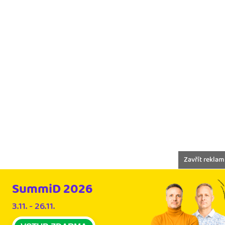
Zavřít rekla
SummiD 2026
3.11. - 26.11.