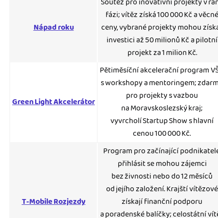
Soutěž pro inovativní projekty v ra
fázi; vítěz získá 100 000 Kč a věcn
Nápad roku
ceny, vybrané projekty mohou získ
investici až 50 milionů Kč a pilotní
projekt za 1 milion Kč.
Pětiměsíční akcelerační program V
s workshopy a mentoringem; zdar
pro projekty s vazbou
Green Light Akcelerátor
na Moravskoslezský kraj;
vyvrcholí Startup Show s hlavní
cenou 100 000 Kč.
Program pro začínající podnikatele
přihlásit se mohou zájemci
bez živnosti nebo do 12 měsíců
od jejího založení. Krajští vítězové
T‑Mobile Rozjezdy
získají finanční podporu
a poradenské balíčky; celostátní vít