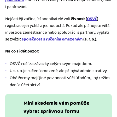
podnikání
– určí, co vás čeká po stránce odpovědnosti, daní
i papírování.
Nejčastěji začínající podnikatelé volí
živnost (
OSVČ
)
–
registrace je rychlá a jednoduchá. Pokud ale plánujete větší
investice, zaměstnance nebo spolupráci s partnery, vyplatí
se zvážit
společnost s ručením omezeným
(s. r. o.)
.
Na co si dát pozor:
OSVČ ručí za závazky celým svým majetkem.
U s. r. o. je ručení omezené, ale přibývá administrativy.
Obě formy mají jiné povinnosti vůči úřadům, jiný režim
daní a účetnictví.
Mini akademie vám pomůže
vybrat správnou formu