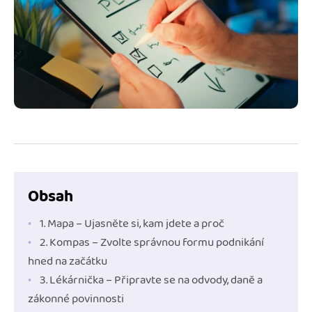
Jak se vyznat ve fakturaci
Spřátelené účetní
Blog
Katalog doplňků
mini akademie
Fakturační poradna
Obsah
1. Mapa – Ujasněte si, kam jdete a proč
2. Kompas – Zvolte správnou formu podnikání
hned na začátku
3. Lékárnička – Připravte se na odvody, daně a
zákonné povinnosti