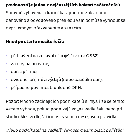
povinností je jedna z nejčastějších bolestí začátečníků
.
Správně vybavená lékárnička v podobě základního
daňového a odvodového přehledu vám pomůže vyhnout se
nepříjemným překvapením a sankcím.
Hned po startu musíte řešit:
přihlášení na zdravotní pojišťovnu a OSSZ,
zálohy na pojistné,
daň z příjmů,
evidenci příjmů a výdajů (nebo paušální daň),
případné povinnosti ohledně DPH.
Pozor: Mnoho začínajících podnikatelů si myslí, že se těmto
věcem vyhnou, pokud podnikají jen „na vedlejšák“ nebo při
studiu. Ale i vedlejší činnost s sebou nese jasná pravidla.
„I jako podnikatel na vedlejší činnost musím platit pojištění