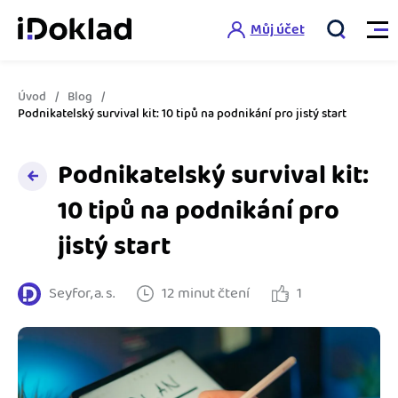
Můj účet
Úvod
Blog
Vlastnosti
Podnikatelský survival kit: 10 tipů na podnikání pro jistý start
Online fakturace
Podnikatelský survival kit:
Ceník
Správa kontaktů
10 tipů na podnikání pro
Vzdělání
jistý start
Hlídání cashflow
Nápověda
Spolupráce s účetní
Šablony faktur
Seyfor, a. s.
12 minut čtení
1
Jak začít s iDokladem
Výkazy pro úřady
Šablona pro plátce DPH
Jak začít podnikat
Propojení na další systémy
Registrovat ZDARMA
Šablona pro neplátce DPH