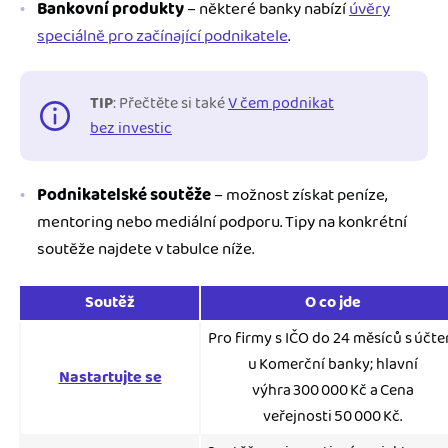
Bankovní produkty
– některé banky nabízí
úvěry
speciálně pro začínající podnikatele
.
TIP
: Přečtěte si také
V čem podnikat
bez investic
Podnikatelské soutěže
– možnost získat peníze,
mentoring nebo mediální podporu. Tipy na konkrétní
soutěže najdete v tabulce níže.
Soutěž
O co jde
Pro firmy s IČO do 24 měsíců s účt
u Komerční banky; hlavní
Nastartujte se
výhra 300 000 Kč a Cena
veřejnosti 50 000 Kč.