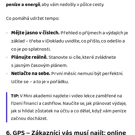
peníze a energii
, aby vám nedošly v půlce cesty.
Co pomáhá udržet tempo:
Mějte jasno v číslech.
Přehled o příjmech a výdajích je
základ – třeba v iDokladu uvidíte, co přišlo, co odešlo a
co je po splatnosti.
Plánujte reálně.
Stanovte si cíle, které zvládnete
s jasným časovým plánem.
Netlačte na sebe.
První měsíc nemusí být perfektní.
Učíte se – a to je v pořádku.
TIP:
V Mini akademii najdete i video lekce zaměřené na
řízení financí a cashflow. Naučíte se, jak plánovat výdaje,
jak si hlídat zůstatek na účtu a co dělat, když vám peníze
začnou docházet.
6. GPS – Zákazníci vás musí najít: online