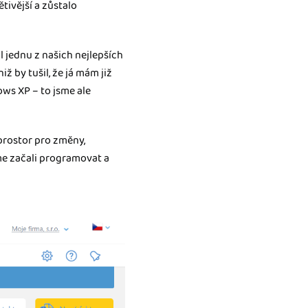
ětivější a zůstalo
il jednu z našich nejlepších
ž by tušil, že já mám již
ws XP – to jsme ale
prostor pro změny,
me začali programovat a