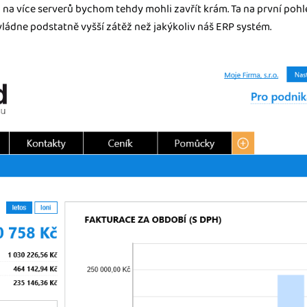
 na více serverů bychom tehdy mohli zavřít krám. Ta na první poh
ádne podstatně vyšší zátěž než jakýkoliv náš ERP systém.