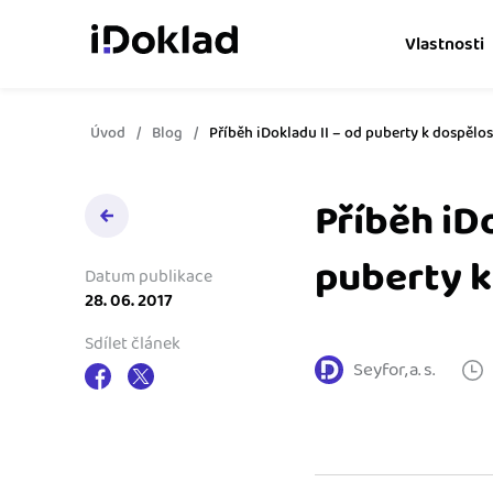
Vlastnosti
Úvod
Blog
Příběh iDokladu II – od puberty k dospělos
Online fakturace
Vytvářejte doklady snad
Příběh iDo
Správa kontaktů
Získejte kontrolu nad 
puberty k
obchodními kontakty.
Datum publikace
28. 06. 2017
Hlídání cashflow
Sdílet článek
Vyměňte počítání za s
Seyfor, a. s.
o výdajích a příjmech.
Spolupráce s účetní
Dejte účetní to, co pot
přístup k vašim doklad