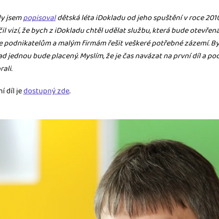
kdy jsem
popisoval
dětská léta iDokladu od jeho spuštění v roce 201
ady pro finanční
l vizí, že bych z iDokladu chtěl udělat službu, která bude otevřen
dku.
 podnikatelům a malým firmám řešit veškeré potřebné zázemí. Byl
ad jednou bude placený. Myslím, že je čas navázat na první díl a podí
stémy
ali.
 za vás. Díky
ankou, CRM...
 díl je
dostupný zde
.