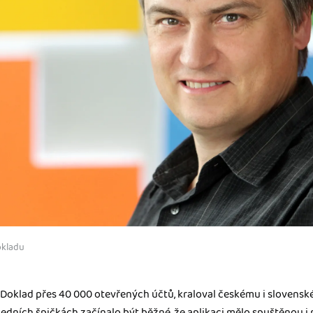
okladu
iDoklad přes 40 000 otevřených účtů, kraloval českému i slovensk
edních špičkách začínalo být běžné, že aplikaci mělo spuštěnou i 