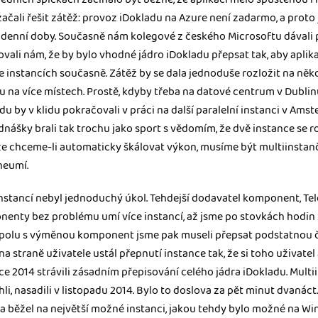
ačali řešit zátěž: provoz iDokladu na Azure není zadarmo, a proto 
e denní doby. Současně nám kolegové z českého Microsoftu dávali
vali nám, že by bylo vhodné jádro iDokladu přepsat tak, aby aplik
instancích současně. Zátěž by se dala jednoduše rozložit na někol
u na více místech. Prostě, kdyby třeba na datové centrum v Dubl
du by v klidu pokračovali v práci na další paralelní instanci v Am
nášky brali tak trochu jako sport s vědomím, že dvě instance se r
 že chceme-li automaticky škálovat výkon, musíme být multiinstančn
neumí.
nstancí nebyl jednoduchý úkol. Tehdejší dodavatel komponent, Tele
nenty bez problému umí více instancí, až jsme po stovkách hodin zt
Spolu s výměnou komponent jsme pak museli přepsat podstatnou č
na straně uživatele ustál přepnutí instance tak, že si toho uživate
e 2014 strávili zásadním přepisování celého jádra iDokladu. Multii
hli, nasadili v listopadu 2014. Bylo to doslova za pět minut dvanáct
a běžel na největší možné instanci, jakou tehdy bylo možné na W