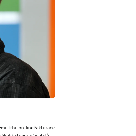
ému trhu on-line fakturace
několik stovek uživatelů