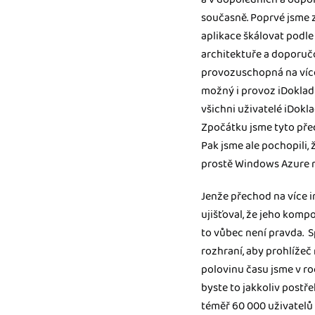
současně. Poprvé jsme z
aplikace škálovat podl
architektuře a doporučo
provozuschopná na více 
možný i provoz iDoklad
všichni uživatelé iDokla
Zpočátku jsme tyto před
Pak jsme ale pochopili,
prostě Windows Azure 
Jenže přechod na více i
ujišťoval, že jeho kompo
to vůbec není pravda. 
rozhraní, aby prohlížeč 
polovinu času jsme v roc
byste to jakkoliv postře
téměř 60 000 uživatelů 