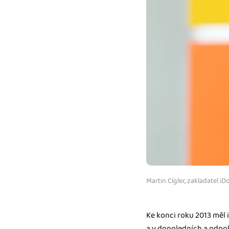
Martin Cígler, zakladatel iD
Ke konci roku 2013 měl 
a v dopoledních a odpol