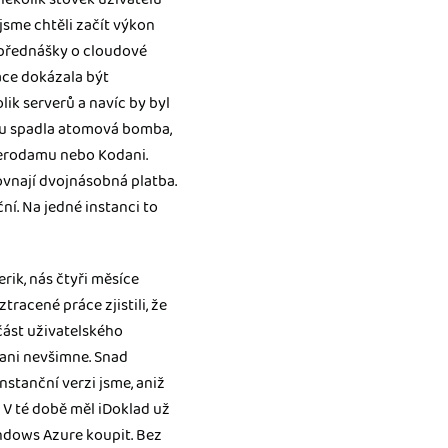
jsme chtěli začít výkon
 přednášky o cloudové
ace dokázala být
ik serverů a navíc by byl
inu spadla atomová bomba,
sterodamu nebo Kodani.
ovnají dvojnásobná platba.
í. Na jedné instanci to
rik, nás čtyři měsíce
racené práce zjistili, že
ást uživatelského
l ani nevšimne. Snad
nstanční verzi jsme, aniž
. V té době měl iDoklad už
indows Azure koupit. Bez