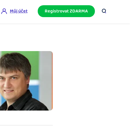
Můj účet
Registrovat ZDARMA
ini akademie
e mnoho
ačněte podnikání bez omylů díky bezplatné
ideo akademii.
akturační poradna
službami.
eptejte se komunity na fakturaci, daně či
četnictví.
podnikání