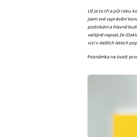
Už je to tři a půl roku, 
Výkazy pro úřady
Užívejte, že máte podkl
jsem své vyprávění konči
úřad v naprostém pořá
podnikání a hlavně bude
veřejně napsal, že iDokl
Propojení na další sy
vizí v dalších letech popr
Nechte iDoklad pracovat
propojení s e-shopem, b
Poznámka na úvod: první