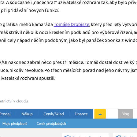
ěta. A současně i „načechrat“ uživatelské rozhraní tak, aby bylo přív
při přidávání nových funkcí.
ho grafika, mého kamaráda
Tomáše Drobisze
, který před lety vytvoř
š strávil několik nocí kreslením podkladů pro výběrové řízení, ani
nil celý nápad něčím podobným, jako byl panáček Sponka z Windo
/UI nakonec zabral něco přes tři měsíce. Tomáš dostal dost velký 
uce, nikoliv revoluce. Po třech měsících porad nad jeho návrhy js
ivatelské rozhraní spustili.