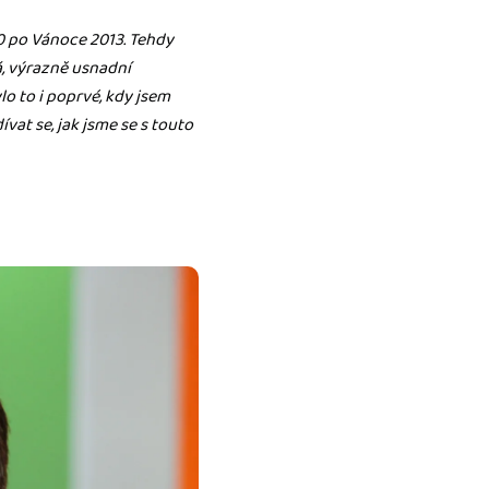
0 po Vánoce 2013. Tehdy
á, výrazně usnadní
o to i poprvé, kdy jsem
vat se, jak jsme se s touto