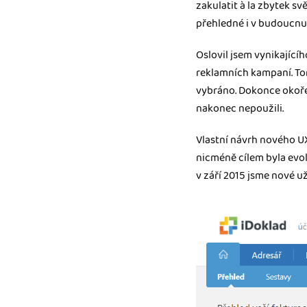
zakulatit à la zbytek sv
přehledné i v budoucnu 
Oslovil jsem vynikající
reklamních kampaní. Tomá
vybráno. Dokonce okoře
nakonec nepoužili.
Vlastní návrh nového UX
nicméně cílem byla evol
v září 2015 jsme nové už