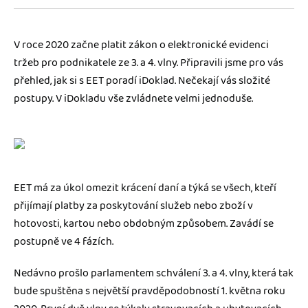
Jak se vyznat ve fakturaci
Spřátelené účetní
Blog
V roce 2020 začne platit zákon o elektronické evidenci
Katalog doplňků
tržeb pro podnikatele ze 3. a 4. vlny. Připravili jsme pro vás
mini akademie
přehled, jak si s EET poradí iDoklad. Nečekají vás složité
postupy. V iDokladu vše zvládnete velmi jednoduše.
Fakturační poradna
EET má za úkol omezit krácení daní a týká se všech, kteří
přijímají platby za poskytování služeb nebo zboží v
hotovosti, kartou nebo obdobným způsobem. Zavádí se
postupně ve 4 fázích.
Nedávno prošlo parlamentem schválení 3. a 4. vlny, která tak
bude spuštěna s největší pravděpodobností 1. května roku