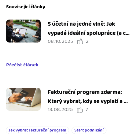
Související články
S účetní na jedné vlně: Jak
vypadá ideální spolupráce (a co
08. 10. 2025
2
všechno vám může ušetřit)
Přečíst článek
Fakturační program zdarma:
Který vybrat, kdy se vyplatí a na
13. 08. 2025
7
co pozor?
Jak vybrat fakturační program
Start podnikání