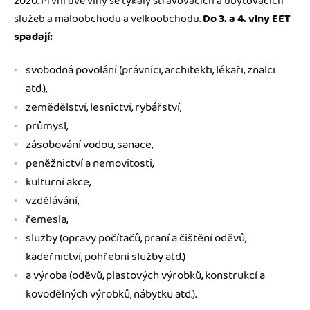
2020. První dvě vlny se týkaly stravovacích a ubytovacích
služeb a maloobchodu a velkoobchodu.
Do 3. a 4. vlny EET
spadají:
svobodná povolání (právníci, architekti, lékaři, znalci
atd.),
zemědělství, lesnictví, rybářství,
průmysl,
zásobování vodou, sanace,
peněžnictví a nemovitosti,
kulturní akce,
vzdělávání,
řemesla,
služby (opravy počítačů, praní a čištění oděvů,
kadeřnictví, pohřební služby atd.)
a výroba (oděvů, plastových výrobků, konstrukcí a
kovodělných výrobků, nábytku atd.).