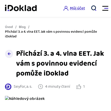
Můj účet
Úvod
Blog
Vlastnosti
Přichází 3. a 4. vlna EET. Jak vám s povinnou evidencí pomůže
iDoklad
Online fakturace
Ceník
Přichází 3. a 4. vlna EET. Jak
Správa kontaktů
vám s povinnou evidencí
Vzdělání
Hlídání cashflow
pomůže iDoklad
Nápověda
Spolupráce s účetní
Šablony faktur
Seyfor, a. s.
4 minuty čtení
1
Jak začít s iDokladem
Výkazy pro úřady
Šablona pro plátce DPH
Jak začít podnikat
Propojení na další systémy
Registrovat ZDARMA
Šablona pro neplátce DPH