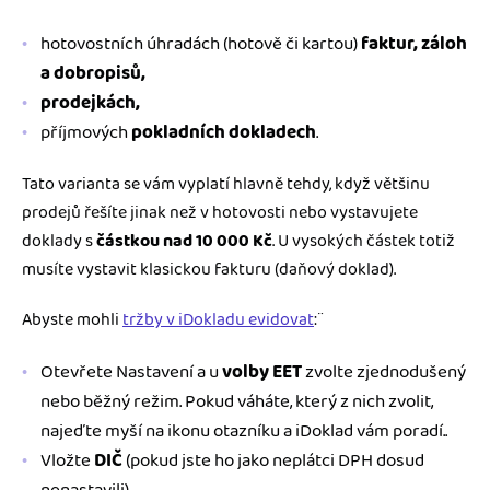
hotovostních úhradách (hotově či kartou)
faktur, záloh
a dobropisů,
prodejkách,
příjmových
pokladních dokladech
.
Tato varianta se vám vyplatí hlavně tehdy, když většinu
prodejů řešíte jinak než v hotovosti nebo vystavujete
doklady s
částkou nad 10 000 Kč
. U vysokých částek totiž
musíte vystavit klasickou fakturu (daňový doklad).
Abyste mohli
tržby v iDokladu evidovat
:¨
Otevřete Nastavení a u
volby EET
zvolte zjednodušený
nebo běžný režim. Pokud váháte, který z nich zvolit,
najeďte myší na ikonu otazníku a iDoklad vám poradí..
Vložte
DIČ
(pokud jste ho jako neplátci DPH dosud
nenastavili).