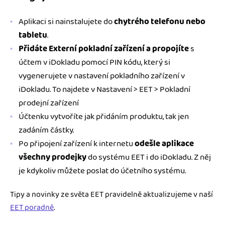
Aplikaci si nainstalujete do
chytrého telefonu nebo
tabletu
.
Přidáte Externí pokladní zařízení a propojíte
s
účtem v iDokladu pomocí PIN kódu, který si
vygenerujete v nastavení pokladního zařízení v
iDokladu. To najdete v Nastavení > EET > Pokladní
prodejní zařízení
Účtenku vytvoříte jak přidáním produktu, tak jen
zadáním částky.
Po připojení zařízení k internetu
odešle aplikace
všechny prodejky
do systému EET i do iDokladu. Z něj
je kdykoliv můžete poslat do účetního systému.
Tipy a novinky ze světa EET pravidelně aktualizujeme v naší
EET poradně
.