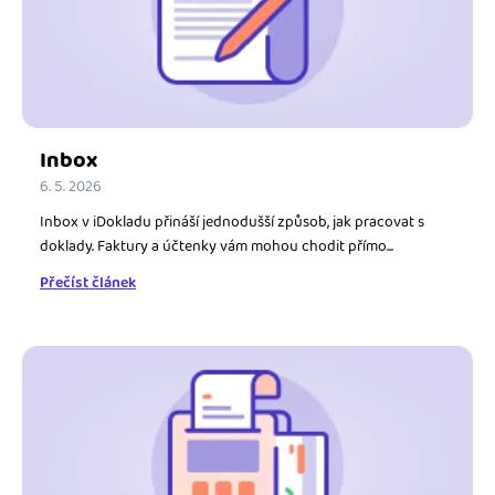
Jak se vyznat ve fakturaci
Spřátelené účetní
Blog
Katalog doplňků
mini akademie
Inbox
Fakturační poradna
6. 5. 2026
Inbox v iDokladu přináší jednodušší způsob, jak pracovat s
doklady. Faktury a účtenky vám mohou chodit přímo...
Přečíst článek