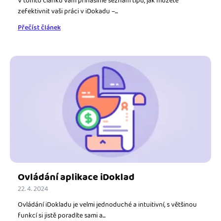
V tomto článku vám přinášíme seznam tipů, jak můžete
zefektivnit vaši práci v iDokadu –...
Přečíst článek
Ovládání aplikace iDoklad
22. 4. 2024
Ovládání iDokladu je velmi jednoduché a intuitivní, s většinou
funkcí si jistě poradíte sami a...