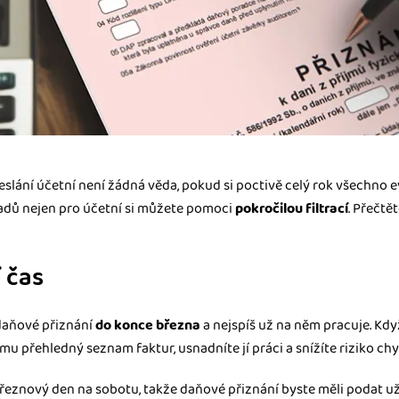
slání účetní není žádná věda, pokud si poctivě celý rok všechno ev
dů nejen pro účetní si můžete pomoci
pokročilou filtrací
. Přečtět
 čas
daňové přiznání
do konce března
a nejspíš už na něm pracuje. Kdy
omu přehledný seznam faktur, usnadníte jí práci a snížíte riziko chy
řeznový den na sobotu, takže daňové přiznání byste měli podat už