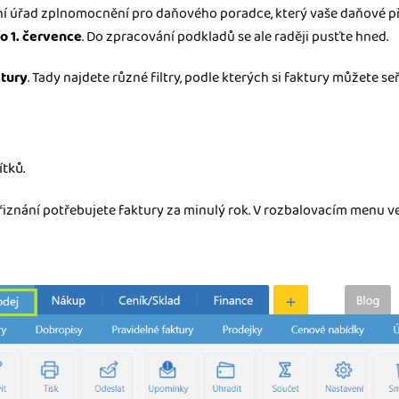
í úřad zplnomocnění pro daňového poradce, který vaše daňové př
o 1. července
. Do zpracování podkladů se ale raději pusťte hned.
tury
. Tady najdete různé filtry, podle kterých si faktury můžete seř
tků.
iznání potřebujete faktury za minulý rok. V rozbalovacím menu v