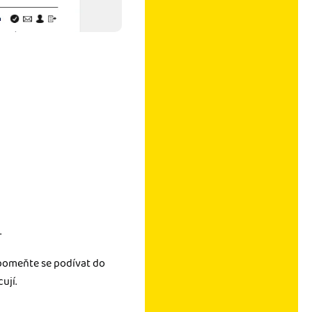
.
apomeňte se podívat do
ují.