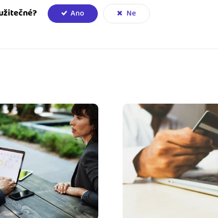
užitečné?
Ano
Ne