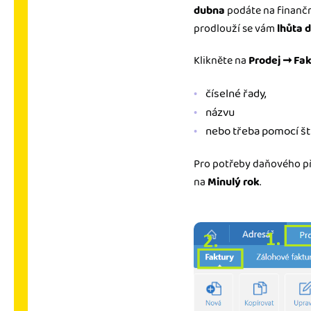
dubna
podáte na finančn
prodlouží se vám
lhůta d
Klikněte na
Prodej
➞ Fak
číselné řady,
názvu
nebo třeba pomocí ští
Pro potřeby daňového př
na
Minulý rok
.