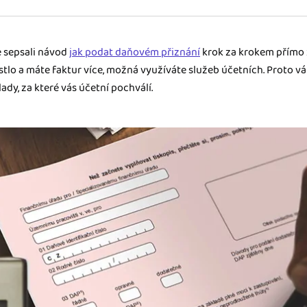
ady pro finanční
 sepsali návod
jak podat daňovém přiznání
krok za krokem přímo 
dku.
stlo a máte faktur více, možná využíváte služeb účetních. Proto v
dy, za které vás účetní pochválí.
stémy
 za vás. Díky
ankou, CRM...