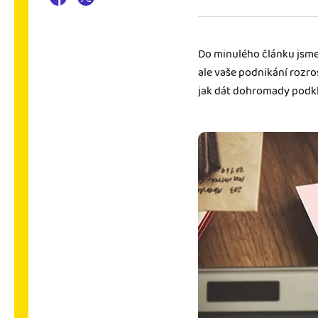
Výkazy pro úřady
Užívejte, že máte podkl
Do minulého článku jsme
úřad v naprostém pořá
ale vaše podnikání rozro
jak dát dohromady podkla
Propojení na další sy
Nechte iDoklad pracovat
propojení s e-shopem, b