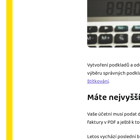
Vytvoření podkladů a ode
výběru správných podkla
štítkování
.
Máte nejvyšší
Vaše účetní musí podat 
faktury v PDF a ještě k t
Letos vychází poslední b