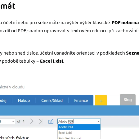
rmát
ro účetní nebo pro sebe máte na výběr výběr klasické
PDF nebo na
rozdíl od PDF, snadno upravovat v textovém editoru při zachování 
 nebo snad tisíce, účetní usnadníte orientaci v podkladech
Sezn
 v podobě tabulky –
Excel (.xls)
.