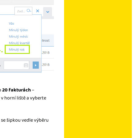
o
20 fakturách
–
v horní liště a vyberte
 se šipkou vedle výběru