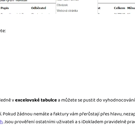
te:
ledně v
excelovské tabulce
a můžete se pustit do vyhodnocování
í. Pokud žádnou nemáte a faktury vám přerůstají přes hlavu, nez
ch
. Jsou prověření ostatními uživateli a s iDokladem pravidelně prac