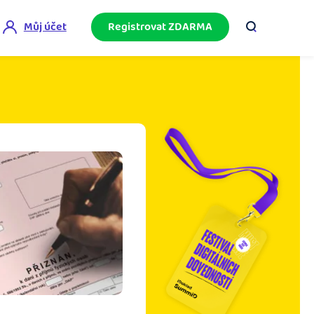
Můj účet
Registrovat ZDARMA
ini akademie
e mnoho
ačněte podnikání bez omylů díky bezplatné
ideo akademii.
akturační poradna
službami.
eptejte se komunity na fakturaci, daně či
četnictví.
podnikání