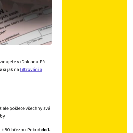
idujete v iDokladu. Při
e si jak na
filtrování a
ž ale pošlete všechny své
by.
 k 30. březnu. Pokud
do 1.