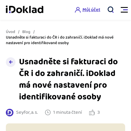
Můj účet
Úvod
Blog
Vlastnosti
Usnadněte si fakturaci do ČR i do zahraničí. iDoklad má nové
nastavení pro identifikované osoby
Online fakturace
Ceník
Usnadněte si fakturaci do
Správa kontaktů
ČR i do zahraničí. iDoklad
Vzdělání
Hlídání cashflow
má nové nastavení pro
Nápověda
Spolupráce s účetní
identifikované osoby
Šablony faktur
Jak začít s iDokladem
Výkazy pro úřady
Šablona pro plátce DPH
Seyfor, a. s.
1 minuta čtení
3
Jak začít podnikat
Propojení na další systémy
Registrovat ZDARMA
Šablona pro neplátce DPH