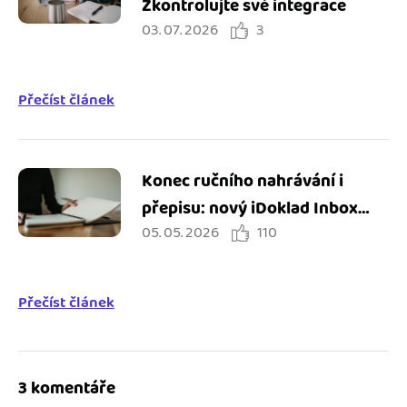
Zkontrolujte své integrace
03. 07. 2026
3
Přečíst článek
Konec ručního nahrávání i
přepisu: nový iDoklad Inbox
05. 05. 2026
110
zjednodušuje práci s doklady
Přečíst článek
3 komentáře