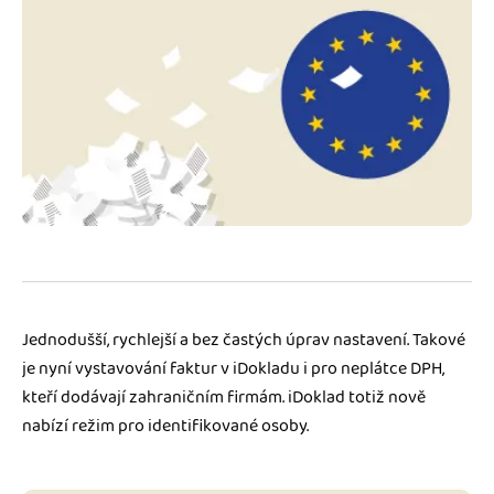
Jak se vyznat ve fakturaci
Spřátelené účetní
Blog
Katalog doplňků
mini akademie
Fakturační poradna
Jednodušší, rychlejší a bez častých úprav nastavení. Takové
je nyní vystavování faktur v iDokladu i pro neplátce DPH,
kteří dodávají zahraničním firmám. iDoklad totiž nově
nabízí režim pro identifikované osoby.