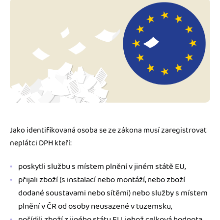
Jako identifikovaná osoba se ze zákona musí zaregistrovat
neplátci DPH kteří:
poskytli službu s místem plnění v jiném státě EU,
přijali zboží (s instalací nebo montáží, nebo zboží
dodané soustavami nebo sítěmi) nebo služby s místem
plnění v ČR od osoby neusazené v tuzemsku,
pořídili zboží z jiného státu EU, jehož celková hodnota