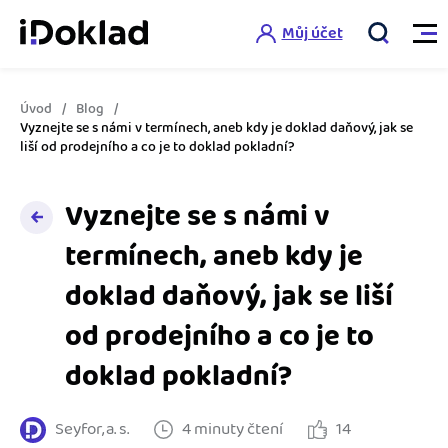
Můj účet
Úvod
Blog
Vlastnosti
Vyznejte se s námi v termínech, aneb kdy je doklad daňový, jak se
liší od prodejního a co je to doklad pokladní?
Online fakturace
Ceník
Vyznejte se s námi v
Správa kontaktů
termínech, aneb kdy je
Vzdělání
Hlídání cashflow
doklad daňový, jak se liší
Nápověda
Spolupráce s účetní
Šablony faktur
od prodejního a co je to
Jak začít s iDokladem
doklad pokladní?
Výkazy pro úřady
Šablona pro plátce DPH
Jak začít podnikat
Propojení na další systémy
Registrovat ZDARMA
Šablona pro neplátce DPH
Seyfor, a. s.
4 minuty čtení
14