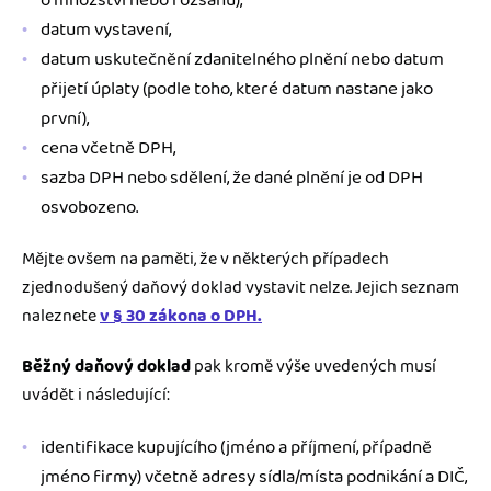
o množství nebo rozsahu),
datum vystavení,
datum uskutečnění zdanitelného plnění nebo datum
přijetí úplaty (podle toho, které datum nastane jako
první),
cena včetně DPH,
sazba DPH nebo sdělení, že dané plnění je od DPH
osvobozeno.
Mějte ovšem na paměti, že v některých případech
zjednodušený daňový doklad vystavit nelze. Jejich seznam
naleznete
v § 30 zákona o DPH.
Běžný daňový doklad
pak kromě výše uvedených musí
uvádět i následující:
identifikace kupujícího (jméno a příjmení, případně
jméno firmy) včetně adresy sídla/místa podnikání a DIČ,