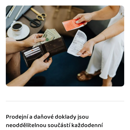
Jak se vyznat ve fakturaci
Spřátelené účetní
Blog
Katalog doplňků
mini akademie
Fakturační poradna
Prodejní a daňové doklady jsou
neoddělitelnou součástí každodenní