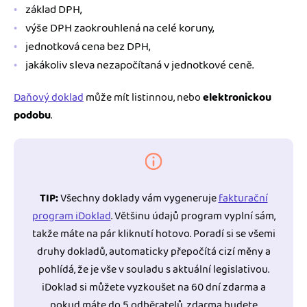
základ DPH,
výše DPH zaokrouhlená na celé koruny,
jednotková cena bez DPH,
jakákoliv sleva nezapočítaná v jednotkové ceně.
Daňový doklad
může mít listinnou, nebo
elektronickou
podobu
.
TIP:
Všechny doklady vám vygeneruje
fakturační
program iDoklad
. Většinu údajů program vyplní sám,
takže máte na pár kliknutí hotovo. Poradí si se všemi
druhy dokladů, automaticky přepočítá cizí měny a
pohlídá, že je vše v souladu s aktuální legislativou.
iDoklad si můžete vyzkoušet na 60 dní zdarma a
pokud máte do 5 odběratelů, zdarma budete