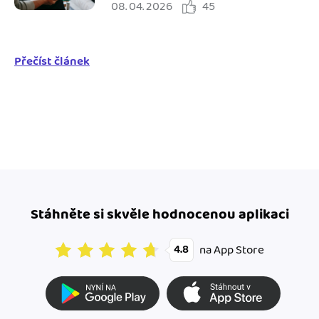
08. 04. 2026
45
potřebuji?
Přečíst článek
Stáhněte si skvěle hodnocenou aplikaci
na App Store
4.8