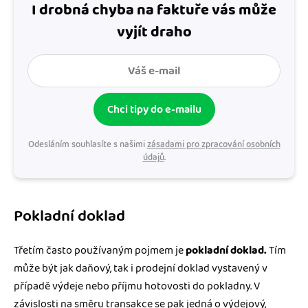
I drobná chyba na faktuře vás může
vyjít draho
Chci tipy do e-mailu
Odesláním souhlasíte s našimi
zásadami pro zpracování osobních
údajů
.
Pokladní doklad
Třetím často používaným pojmem je
pokladní doklad.
Tím
může být jak daňový, tak i prodejní doklad vystavený v
případě výdeje nebo příjmu hotovosti do pokladny. V
závislosti na směru transakce se pak jedná o výdejový,