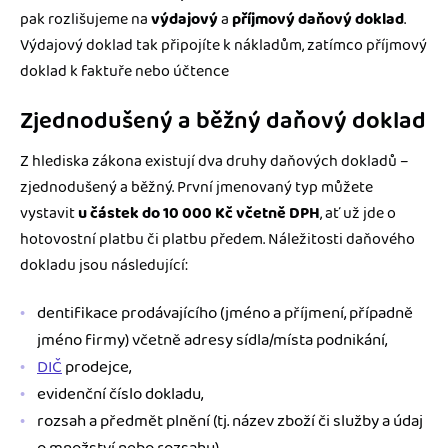
pak rozlišujeme na
výdajový
a
příjmový daňový doklad
.
Výdajový doklad tak připojíte k nákladům, zatímco příjmový
doklad k faktuře nebo účtence
Zjednodušený a běžný daňový doklad
Z hlediska zákona existují dva druhy daňových dokladů –
zjednodušený a běžný. První jmenovaný typ můžete
vystavit
u částek do 10 000 Kč včetně DPH
, ať už jde o
hotovostní platbu či platbu předem. Náležitosti daňového
dokladu jsou následující:
dentifikace prodávajícího (jméno a příjmení, případně
jméno firmy) včetně adresy sídla/místa podnikání,
DIČ
prodejce,
evidenční číslo dokladu,
rozsah a předmět plnění (tj. název zboží či služby a údaj