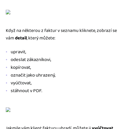
Když na některou z faktur v seznamu kliknete, zobrazí se
vám
detail
, který můžete:
upravit,
odeslat zákazníkovi,
kopírovat,
označit jako uhrazený,
vyúčtovat,
stáhnout v PDF.
Jakmile vám klient fakturu uhradí, můžete ji
vyúčtovat
.