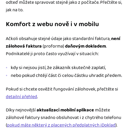
Jak se vyznat ve fakturaci
odteď můžete spravovat stejně jako z počítače. Přečtěte si,
Spřátelené účetní
jak na to.
Blog
Katalog doplňků
Komfort z webu nově i v mobilu
mini akademie
Ačkoli obsahuje stejné údaje jako standardní faktura,
není
Fakturační poradna
zálohová faktura
(proforma)
daňovým dokladem
.
Podnikatelé ji proto často využívají v situacích:
kdy si nejsou jistí, že zákazník skutečně zaplatí,
nebo pokud chtějí část či celou částku uhradit předem.
Pokud si chcete osvěžit fungování zálohovek, přečtěte si
detailní přehled
.
Díky nejnovější
aktualizaci mobilní aplikace
můžete
zálohové faktury snadno obsluhovat i z chytrého telefonu
(
pokud máte některý z placených předplatných iDoklad
).