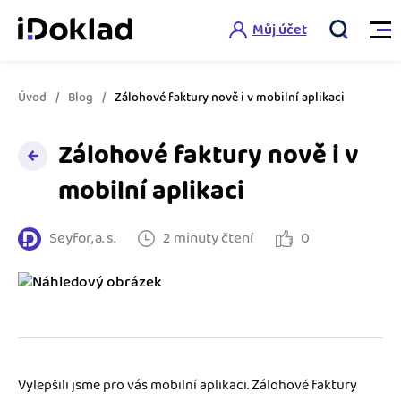
Můj účet
Úvod
Blog
Zálohové faktury nově i v mobilní aplikaci
Vlastnosti
Zálohové faktury nově i v
Online fakturace
Ceník
mobilní aplikaci
Správa kontaktů
Vzdělání
Seyfor, a. s.
2 minuty čtení
0
Hlídání cashflow
Nápověda
Spolupráce s účetní
Šablony faktur
Jak začít s iDokladem
Výkazy pro úřady
Šablona pro plátce DPH
Jak začít podnikat
Propojení na další systémy
Registrovat ZDARMA
Šablona pro neplátce DPH
Vylepšili jsme pro vás mobilní aplikaci. Zálohové faktury