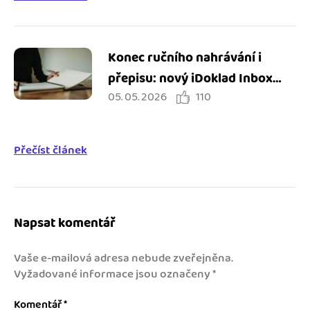
Konec ručního nahrávání i
přepisu: nový iDoklad Inbox
05. 05. 2026
110
zjednodušuje práci s doklady
Přečíst článek
Napsat komentář
Vaše e-mailová adresa nebude zveřejněna.
Vyžadované informace jsou označeny
*
Komentář
*