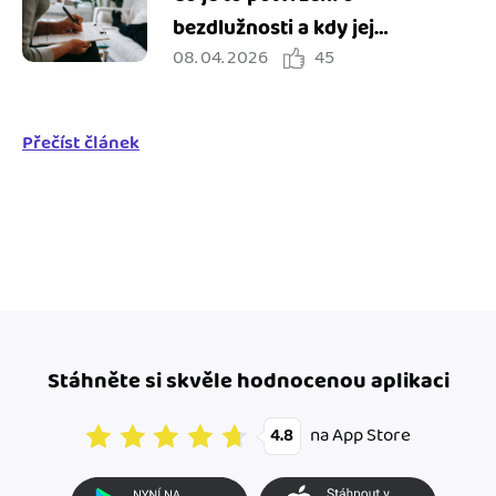
bezdlužnosti a kdy jej
08. 04. 2026
45
potřebuji?
Přečíst článek
Stáhněte si skvěle hodnocenou aplikaci
na App Store
4.8