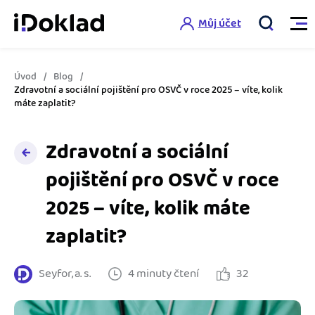
Můj účet
Úvod
Blog
Vlastnosti
Zdravotní a sociální pojištění pro OSVČ v roce 2025 – víte, kolik
máte zaplatit?
Online fakturace
Ceník
Zdravotní a sociální
Správa kontaktů
pojištění pro OSVČ v roce
Vzdělání
Hlídání cashflow
2025 – víte, kolik máte
Nápověda
Spolupráce s účetní
Šablony faktur
zaplatit?
Jak začít s iDokladem
Výkazy pro úřady
Šablona pro plátce DPH
Seyfor, a. s.
4 minuty čtení
32
Jak začít podnikat
Propojení na další systémy
Registrovat ZDARMA
Šablona pro neplátce DPH