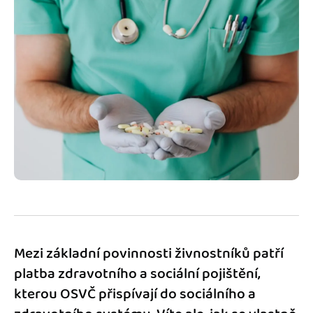
Jak se vyznat ve fakturaci
Spřátelené účetní
Blog
Katalog doplňků
mini akademie
Fakturační poradna
Mezi základní povinnosti živnostníků patří
platba zdravotního a sociální pojištění,
kterou OSVČ přispívají do sociálního a