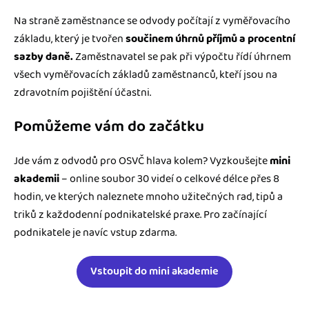
Na straně zaměstnance se odvody počítají z vyměřovacího
základu, který je tvořen
součinem úhrnů příjmů a procentní
sazby daně.
Zaměstnavatel se pak při výpočtu řídí úhrnem
všech vyměřovacích základů zaměstnanců, kteří jsou na
zdravotním pojištění účastni.
Pomůžeme vám do začátku
Jde vám z odvodů pro OSVČ hlava kolem? Vyzkoušejte
mini
akademii
– online soubor 30 videí o celkové délce přes 8
hodin, ve kterých naleznete mnoho užitečných rad, tipů a
triků z každodenní podnikatelské praxe. Pro začínající
podnikatele je navíc vstup zdarma.
Vstoupit do mini akademie