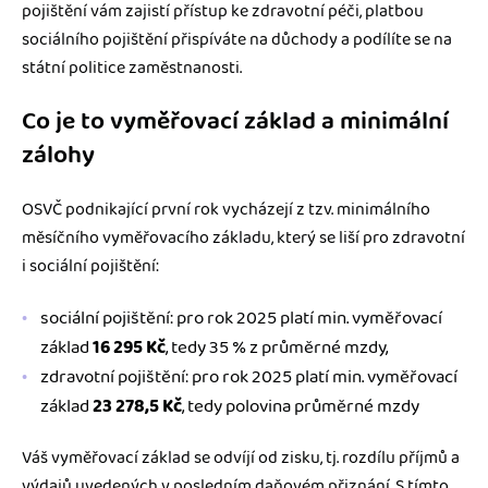
pojištění vám zajistí přístup ke zdravotní péči, platbou
sociálního pojištění přispíváte na důchody a podílíte se na
státní politice zaměstnanosti.
Co je to vyměřovací základ a minimální
zálohy
OSVČ podnikající první rok vycházejí z tzv. minimálního
měsíčního vyměřovacího základu, který se liší pro zdravotní
i sociální pojištění:
sociální pojištění: pro rok 2025 platí min. vyměřovací
základ
16 295 Kč
, tedy 35 % z průměrné mzdy,
zdravotní pojištění: pro rok 2025 platí min. vyměřovací
základ
23 278,5 Kč
, tedy polovina průměrné mzdy
Váš vyměřovací základ se odvíjí od zisku, tj. rozdílu příjmů a
výdajů uvedených v posledním daňovém přiznání. S tímto