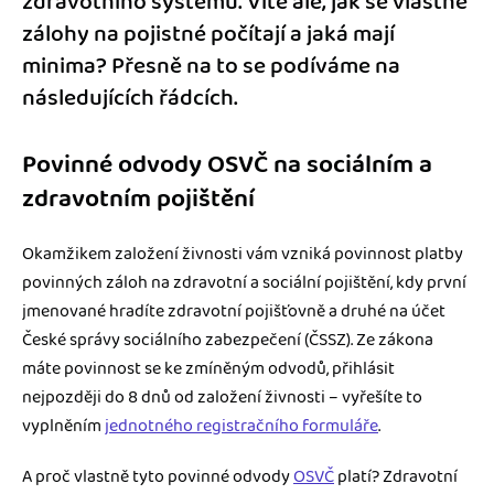
zdravotního systému. Víte ale, jak se vlastně
zálohy na pojistné počítají a jaká mají
minima? Přesně na to se podíváme na
následujících řádcích.
Povinné odvody OSVČ na sociálním a
zdravotním pojištění
Okamžikem založení živnosti vám vzniká povinnost platby
povinných záloh na zdravotní a sociální pojištění, kdy první
jmenované hradíte zdravotní pojišťovně a druhé na účet
České správy sociálního zabezpečení (ČSSZ). Ze zákona
máte povinnost se ke zmíněným odvodů, přihlásit
nejpozději do 8 dnů od založení živnosti – vyřešíte to
vyplněním
jednotného registračního formuláře
.
A proč vlastně tyto povinné odvody
OSVČ
platí? Zdravotní