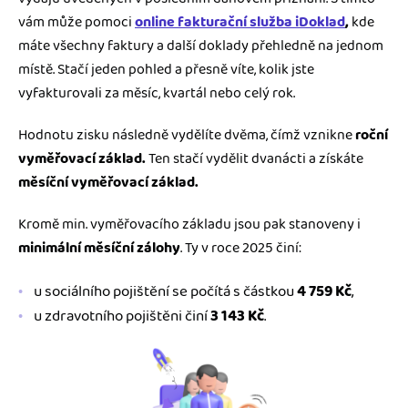
vám může pomoci
online fakturační služba iDoklad
,
kde
máte všechny faktury a další doklady přehledně na jednom
místě. Stačí jeden pohled a přesně víte, kolik jste
vyfakturovali za měsíc, kvartál nebo celý rok.
Hodnotu zisku následně vydělíte dvěma, čímž vznikne
roční
vyměřovací základ.
Ten stačí vydělit dvanácti a získáte
měsíční vyměřovací základ.
Kromě min. vyměřovacího základu jsou pak stanoveny i
minimální měsíční
zálohy
. Ty v roce 2025 činí:
u sociálního pojištění se počítá s částkou
4 759 Kč
,
u zdravotního pojištěni činí
3 143 Kč
.