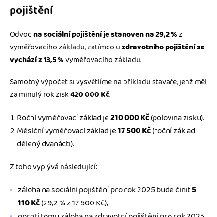
pojištění
Odvod
na sociální pojištění je stanoven na 29,2 %
z
vyměřovacího základu, zatímco u
zdravotního pojištění se
vychází z
13,5 %
vyměřovacího základu.
Samotný výpočet si vysvětlíme na příkladu stavaře, jenž měl
za minulý rok zisk
420 000 Kč
.
Roční vyměřovací základ je
210 000 Kč
(polovina zisku).
Měsíční vyměřovací základ je
17 500 Kč
(roční základ
dělený dvanácti).
Z toho vyplývá následující:
záloha na sociální pojištění pro rok 2025 bude činit
5
110 Kč
(29,2 % z 17 500 Kč),
oproti tomu záloha na zdravotní pojištění pro rok 2025