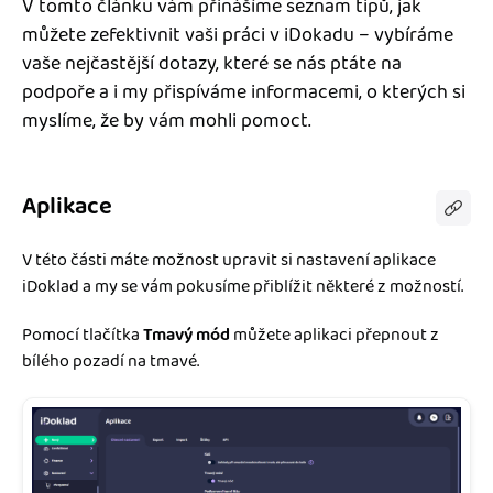
V tomto článku vám přinášíme seznam tipů, jak
Jak se vyznat ve fakturaci
Spřátelené účetní
můžete zefektivnit vaši práci v iDokadu – vybíráme
Blog
vaše nejčastější dotazy, které se nás ptáte na
Katalog doplňků
podpoře a i my přispíváme informacemi, o kterých si
mini akademie
myslíme, že by vám mohli pomoct.
Fakturační poradna
Aplikace
V této části máte možnost upravit si nastavení aplikace
iDoklad a my se vám pokusíme přiblížit některé z možností.
Pomocí tlačítka
Tmavý mód
můžete aplikaci přepnout z
bílého pozadí na tmavé.