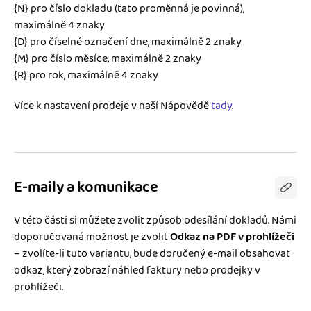
{N} pro číslo dokladu (tato proměnná je povinná),
maximálně 4 znaky
{D} pro číselné označení dne, maximálně 2 znaky
{M} pro číslo měsíce, maximálně 2 znaky
{R} pro rok, maximálně 4 znaky
Více k nastavení prodeje v naší Nápovědě
tady
.
E-maily a komunikace
V této části si můžete zvolit způsob odesílání dokladů. Námi
doporučovaná možnost je zvolit
Odkaz na PDF v prohlížeči
– zvolíte-li tuto variantu, bude doručený e-mail obsahovat
odkaz, který zobrazí náhled faktury nebo prodejky v
prohlížeči.