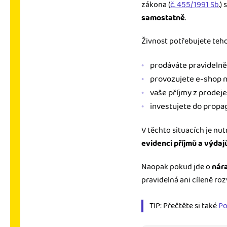
zákona (
č. 455/1991 Sb
.)
samostatně
.
Živnost potřebujete tehd
prodáváte pravidelně (
provozujete e-shop n
vaše příjmy z prodeje
investujete do propag
V těchto situacích je nut
evidenci příjmů a výdaj
Naopak pokud jde o
nár
pravidelná ani cíleně roz
TIP: Přečtěte si také
Po