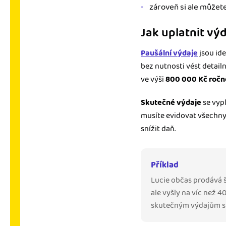
zároveň si ale můžete 
Jak uplatnit vý
Paušální výdaje
jsou id
bez nutnosti vést detailn
ve výši
800 000 Kč ročn
Skutečné výdaje
se vypl
musíte evidovat všechny 
snížit daň.
Příklad
Lucie občas prodává šp
ale vyšly na víc než 4
skutečným výdajům si a