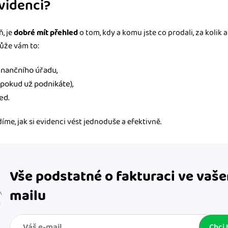
videnci?
ň, je
dobré mít přehled
o tom, kdy a komu jste co prodali, za kolik a 
ůže vám to:
inančního úřadu,
(pokud už podnikáte),
ed.
díme, jak si evidenci vést jednoduše a efektivně.
Vše podstatné o fakturaci ve vaše
mailu
Chci 