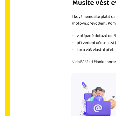
Musíte vést e
I když nemusíte platit da
(hotově, převodem). Pom
v případě dotazů od f
při vedení účetnictví 
i pro váš vlastní přehl
V další části článku pora