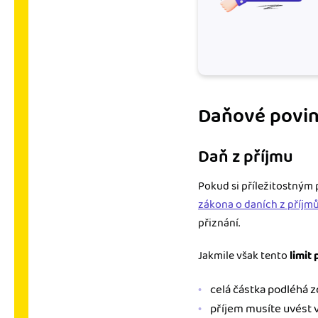
Daňové povinn
Daň z příjmu
Pokud si příležitostným
zákona o daních z příjm
přiznání.
Jakmile však tento
limit
celá částka podléhá zda
příjem musíte uvést v