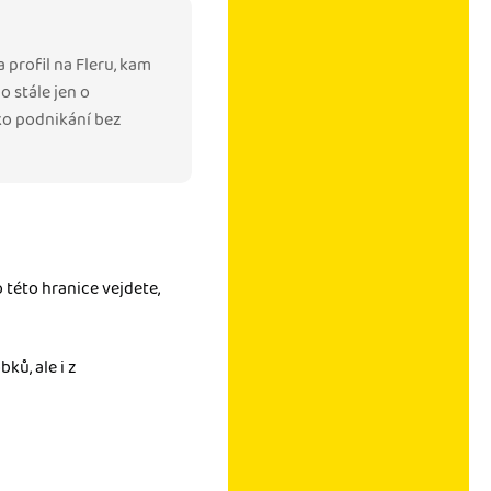
a profil na Fleru, kam
o stále jen o
ako podnikání bez
této hranice vejdete,
ků, ale i z