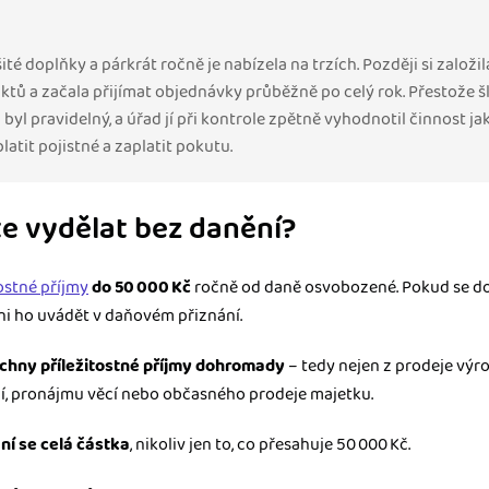
ité doplňky a párkrát ročně je nabízela na trzích. Později si založil
ktů a začala přijímat objednávky průběžně po celý rok. Přestože šl
ž byl pravidelný, a úřad jí při kontrole zpětně vyhodnotil činnost j
atit pojistné a zaplatit pokutu.
te vydělat bez danění?
ostné příjmy
do 50
000
K
č
ročně od daně osvobozené. Pokud se do 
ni ho uvádět v daňovém přiznání.
chny příležitostné příjmy dohromady
– tedy nejen z prodeje výrob
, pronájmu věcí nebo občasného prodeje majetku.
ní se celá částka
, nikoliv jen to, co přesahuje 50 000 Kč.