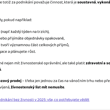
 se totiž za podnikání považuje činnost, která je
soustavná
,
vykoná
y, pokud například:
např. každý týden na trzích),
ebo přijímáte objednávky opakovaně,
 tvoří významnou část celkových příjmů,
ace a plánujete růst.
né nejen mít živnostenské oprávnění, ale také platit
zdravotní a so
ů
.
azový prodej
– třeba jen jednou za čas na vánočním trhu nebo přes
víjená,
živnostenský list mít nemusíte
.
dnikání bez živnosti v 2025: vše, co potřebujete vědět