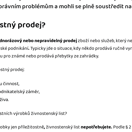
právním problémům a mohli se plně soustředit na t
ostný prodej?
ednorázový nebo nepravidelný prodej
zboží nebo služeb, který 
nské podnikání
.
Typicky jde o situace, kdy někdo prodává ručně vyr
u pro známé nebo prodává přebytky ze zahrádky.
ostný prodej:
u činnost,
odnikatelský záměr,
živa.
astních výrobků živnostenský list?
obky jen příležitostně
,
živnostenský list
nepotřebujete.
Podle § 2