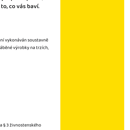
o, co vás baví.
není vykonáván soustavně
áběné výrobky na trzích,
 a § 3 živnostenského