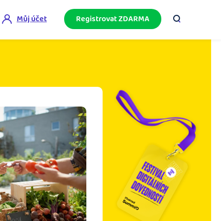
Můj účet
Registrovat ZDARMA
ini akademie
e mnoho
ačněte podnikání bez omylů díky bezplatné
ideo akademii.
akturační poradna
službami.
eptejte se komunity na fakturaci, daně či
četnictví.
podnikání