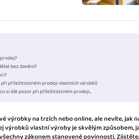
ady pro finanční
dku.
stémy
 za vás. Díky
ankou, CRM...
 prodej?
dělat bez danění?
ci?
při příležitostném prodeji vlastních výrobků
co si dát pozor při příležitostném prodeji...
é výrobky na trzích nebo online, ale nevíte, jak n
ej výrobků vlastní výroby je skvělým způsobem, jak
 všechny zákonem stanovené povinnosti. Zjistěte,