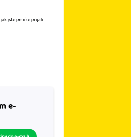
jak jste peníze přijali
m e-
tipy do e-mailu