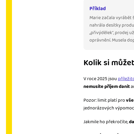
Příklad
Marie začala vyrábět š
nahrála desítky produ
„přivýdělek“, prodej u
oprávnění. Musela dopl
Kolik si může
V roce 2025 jsou
příležit
nemusíte příjem danit
a
Pozor: limit platí pro
vše
jednorázových výpomocí
Jakmile ho překročíte,
da