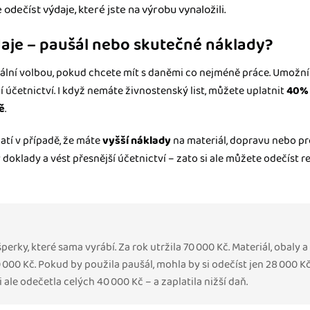
odečíst výdaje, které jste na výrobu vynaložili.
daje – paušál nebo skutečné náklady?
eální volbou, pokud chcete mít s daněmi co nejméně práce. Umožní
í účetnictví. I když nemáte živnostenský list, můžete uplatnit
40% 
ě
.
atí v případě, že máte
vyšší náklady
na materiál, dopravu nebo pr
doklady a vést přesnější účetnictví – zato si ale můžete odečíst r
erky, které sama vyrábí. Za rok utržila 70 000 Kč. Materiál, obaly 
0 000 Kč. Pokud by použila paušál, mohla by si odečíst jen 28 000 Kč
le odečetla celých 40 000 Kč – a zaplatila nižší daň.