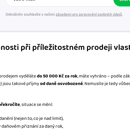
Odesláním souhlasíte s našimi
zásadami pro zpracování osobních údajů
.
osti při příležitostném prodeji vla
 prodejem vyděláte
do 50 000 Kč za rok
, máte vyhráno – podle zák
ů
) jsou takové příjmy
od daně osvobozené
. Nemusíte je tedy vůb
 překročíte
, situace se mění:
nění (nejen to, co je nad limit),
 daňovém přiznání za daný rok,