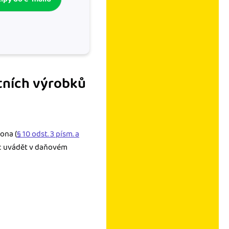
stních výrobků
ona (
§ 10 odst. 3 písm. a
ec uvádět v daňovém