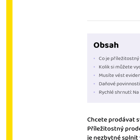
Výkazy pro úřady
Užívejte, že máte podkl
úřad v naprostém pořá
Propojení na další sy
Obsah
Nechte iDoklad pracovat
propojení s e-shopem, b
Co je příležitostný
Kolik si můžete vy
Musíte vést eviden
Daňové povinnosti 
Rychlé shrnutí: Na 
Chcete prodávat sv
Příležitostný prod
je nezbytné splnit