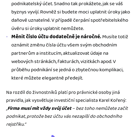
podnikatelský účet. Snadno tak prokážete, jak se váš
byznys vyvíjí. Rovněž si budete moci uplatnit úroky jako
daňově uznatelné. V případě čerpání spotřebitelského
úvěru si úroky uplatnit nemůžete.
Měnit číslo účtu dodatečně je náročné.
Musíte totiž
oznámit změnu čísla účtu všem svým obchodním
partnerům a institucím, aktualizovat údaje na
webových stránkách, fakturách, vizitkách apod. V
průběhu podnikání se jedná o zbytečnou komplikaci,
které můžete elegantně předejít.
Na rozdíl do živnostníků platí pro právnické osoby jiná
pravidla, jak vysvětluje investiční specialista Karel Kořený:
„
Firma musí mít vždy svůj účet
– bez toho nemůžete začít
podnikat, protože bez účtu vás nezapíší do obchodního
rejstříku.“