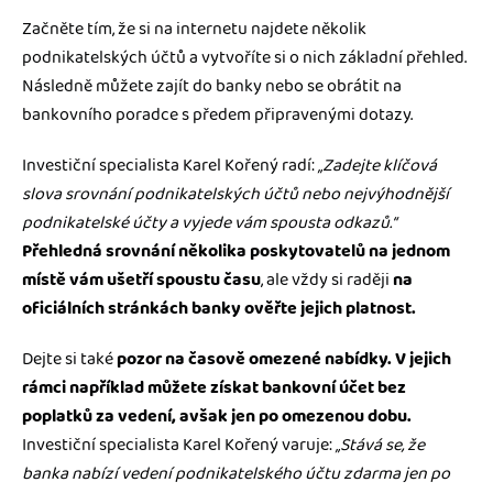
Začněte tím, že si na internetu najdete několik
podnikatelských účtů a vytvoříte si o nich základní přehled.
Následně můžete zajít do banky nebo se obrátit na
bankovního poradce s předem připravenými dotazy.
Investiční specialista Karel Kořený radí:
„Zadejte klíčová
slova srovnání podnikatelských účtů nebo nejvýhodnější
podnikatelské účty a vyjede vám spousta odkazů.“
Přehledná srovnání několika poskytovatelů na jednom
místě vám ušetří spoustu času
, ale vždy si raději
na
oficiálních stránkách banky ověřte jejich platnost.
Dejte si také
pozor na časově omezené nabídky.
V jejich
rámci například můžete získat bankovní účet bez
poplatků za vedení, avšak jen po omezenou dobu.
Investiční specialista Karel Kořený varuje:
„Stává se, že
banka nabízí vedení podnikatelského účtu zdarma jen po