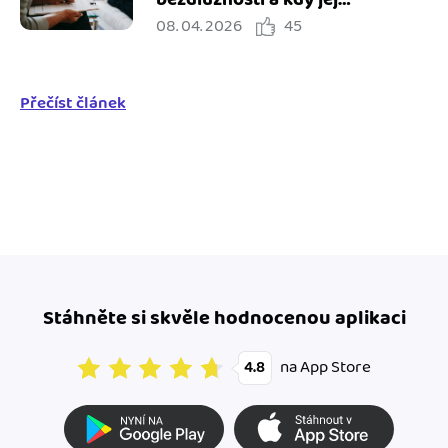
08. 04. 2026
45
potřebuji?
Přečíst článek
Stáhněte si skvěle hodnocenou aplikaci
na App Store
4.8