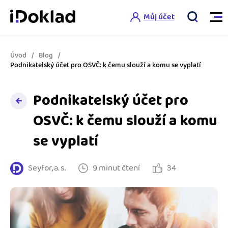
Můj účet
Úvod
Blog
Vlastnosti
Podnikatelský účet pro OSVČ: k čemu slouží a komu se vyplatí
Online fakturace
Podnikatelský účet pro
Ceník
Správa kontaktů
OSVČ: k čemu slouží a komu
Vzdělání
se vyplatí
Hlídání cashflow
Nápověda
Spolupráce s účetní
Šablony faktur
Seyfor, a. s.
9 minut čtení
34
Jak začít s iDokladem
Výkazy pro úřady
Šablona pro plátce DPH
Jak začít podnikat
Propojení na další systémy
Registrovat ZDARMA
Šablona pro neplátce DPH