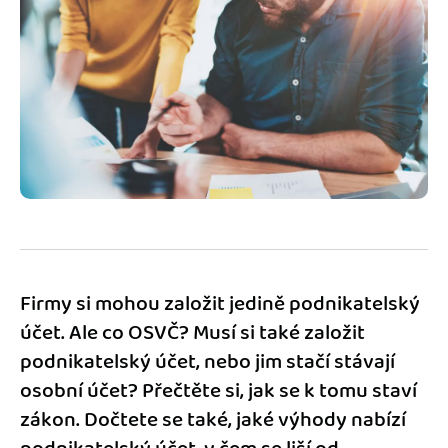
Jak se vyznat ve fakturaci
Spřátelené účetní
Blog
Katalog doplňků
mini akademie
Fakturační poradna
Firmy si mohou založit jedině podnikatelský
účet. Ale co OSVČ? Musí si také založit
podnikatelský účet, nebo jim stačí stávají
osobní účet? Přečtěte si, jak se k tomu staví
zákon. Dočtete se také, jaké výhody nabízí