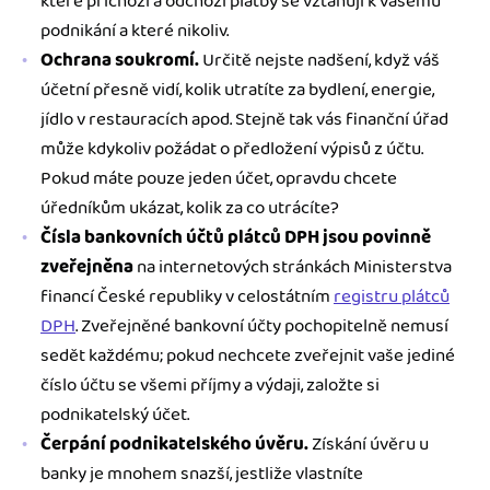
které příchozí a odchozí platby se vztahují k vašemu
podnikání a které nikoliv.
Ochrana soukromí.
Určitě nejste nadšení, když váš
účetní přesně vidí, kolik utratíte za bydlení, energie,
jídlo v restauracích apod. Stejně tak vás finanční úřad
může kdykoliv požádat o předložení výpisů z účtu.
Pokud máte pouze jeden účet, opravdu chcete
úředníkům ukázat, kolik za co utrácíte?
Čísla bankovních účtů plátců DPH jsou povinně
zveřejněna
na internetových stránkách Ministerstva
financí České republiky v celostátním
registru plátců
DPH
. Zveřejněné bankovní účty pochopitelně nemusí
sedět každému; pokud nechcete zveřejnit vaše jediné
číslo účtu se všemi příjmy a výdaji, založte si
podnikatelský účet.
Čerpání podnikatelského úvěru.
Získání úvěru u
banky je mnohem snazší, jestliže vlastníte