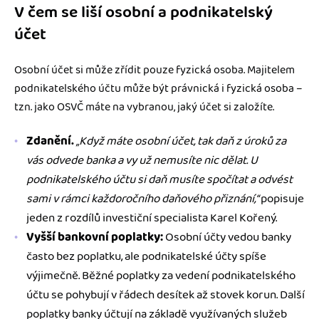
V čem se liší osobní a podnikatelský
účet
Osobní účet si může zřídit pouze fyzická osoba. Majitelem
podnikatelského účtu může být právnická i fyzická osoba –
tzn. jako OSVČ máte na vybranou, jaký účet si založíte.
Zdanění.
„Když máte osobní účet, tak daň z úroků za
vás odvede banka a vy už nemusíte nic dělat. U
podnikatelského účtu si daň musíte spočítat a odvést
sami v rámci každoročního daňového přiznání,“
popisuje
jeden z rozdílů investiční specialista Karel Kořený.
Vyšší bankovní poplatky:
Osobní účty vedou banky
často bez poplatku, ale podnikatelské účty spíše
výjimečně. Běžné poplatky za vedení podnikatelského
účtu se pohybují v řádech desítek až stovek korun. Další
poplatky banky účtují na základě využívaných služeb