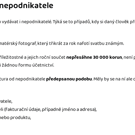
 nepodnikatele
vydávat i nepodnikatelé. Týká se to případů, kdy si daný člověk p
atérský fotograf, který třikrát za rok nafotí svatbu známým.
íležitostné a jejich roční součet
nepřesáhne 30 000 korun
, není
i žádnou formu účetnictví.
tura od nepodnikatele
předepsanou podobu
. Měly by se na ní al
atele,
i (fakturační údaje, případně jméno a adresa),
nebo produktu,