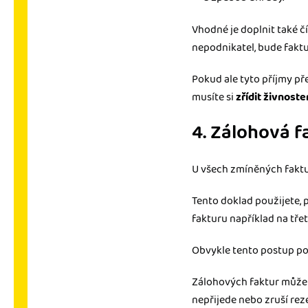
Vhodné je doplnit také č
nepodnikatel, bude faktu
Pokud ale tyto příjmy pře
musíte si
zřídit živnost
4. Zálohová f
U všech zmíněných faktur
Tento doklad použijete,
fakturu například na tře
Obvykle tento postup po
Zálohových faktur můž
nepřijede nebo zruší rezer