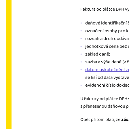
Faktura od plátce DPH vy
daňové identifikační 
označení osoby, pro k
rozsah a druh dodáva
jednotková cena bez d
základ daně;
sazba a výše daně (v 
datum uskutečnění zd
se liší od data vystav
evidenční číslo dokla
U faktury od plátce DPH 
s přenesenou daňovou po
Opět přitom platí, že
zás