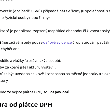
avatele (v případě OSVČ), případně název firmy (u společnosti 
dlo fyzické osoby nebo firmy),
které je podnikatel zapsaný (například obchodní či živnostenský r
í
(nestačí vám tedy pouze
daňová evidence
či uplatňování paušál
 chybět ani:
ddílu a vložky (u právnických osob);
y, za které jste fakturu vystavili;
může být uvedená celkově i rozepsaná na měrné jednotky a s o
tury.
klad že nejste plátce DPH, jsou
nepovinné
.
ura od plátce DPH