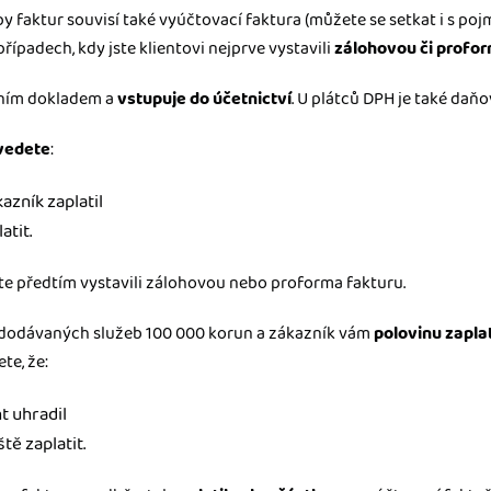
 faktur souvisí také vyúčtovací faktura (můžete se setkat i s po
 případech, kdy jste klientovi nejprve vystavili
zálohovou či profo
etním dokladem a
vstupuje do účetnictví
. U plátců DPH je také da
vedete
:
azník zaplatil
atit.
jste předtím vystavili zálohovou nebo proforma fakturu.
 dodávaných služeb 100 000 korun a zákazník vám
polovinu zaplat
te, že:
t uhradil
tě zaplatit.