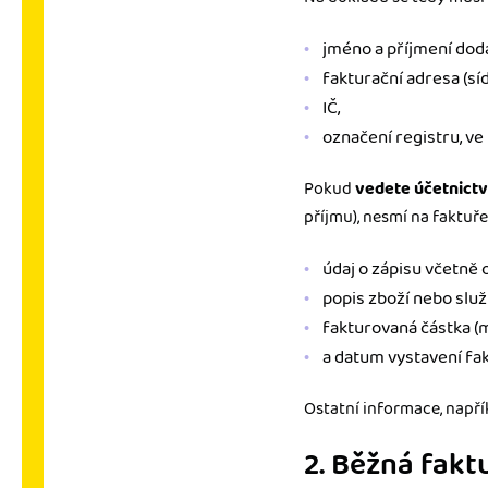
jméno a příjmení dod
fakturační adresa (sí
IČ,
označení registru, ve 
Pokud
vedete účetnictv
příjmu), nesmí na faktuře
údaj o zápisu včetně o
popis zboží nebo služb
fakturovaná částka (
a datum vystavení fak
Ostatní informace, napří
2. Běžná fakt