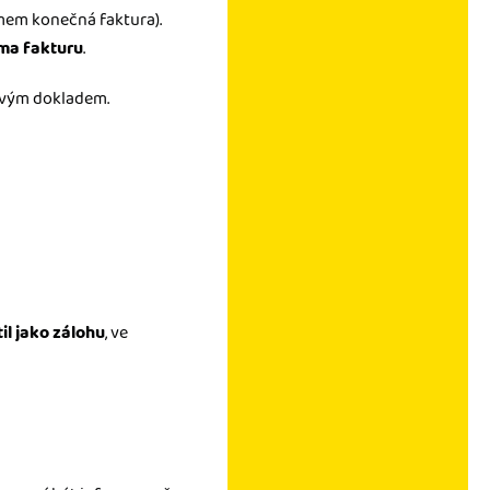
jmem konečná faktura).
rma fakturu
.
ňovým dokladem.
il jako zálohu
, ve