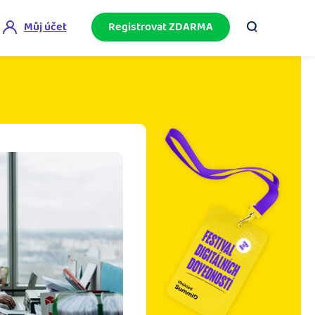
Můj účet
Registrovat ZDARMA
ini akademie
e mnoho
ačněte podnikání bez omylů díky bezplatné
ideo akademii.
akturační poradna
službami.
eptejte se komunity na fakturaci, daně či
četnictví.
podnikání