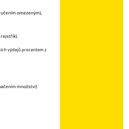
s ručením omezeným),
ejstřík).
ních výdajů procentem z
značením množství)