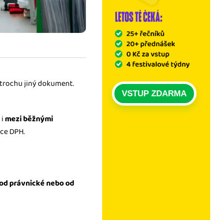
 trochu jiný dokument.
VSTUP ZDARMA
 i
mezi běžnými
tce DPH.
od právnické nebo od