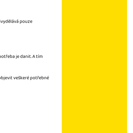
řivydělává pouze
 potřeba je danit. A tím
e objevit veškeré potřebné