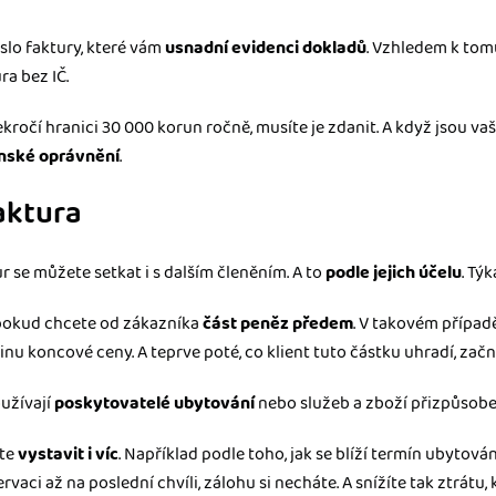
íslo faktury, které vám
usnadní evidenci dokladů
. Vzhledem k tom
ra bez IČ.
kročí hranici 30 000 korun ročně, musíte je zdanit. A když jsou va
enské oprávnění
.
aktura
 se můžete setkat i s dalším členěním. A to
podle jejich účelu
. Týk
 pokud chcete od zákazníka
část peněz předem
. V takovém případ
tinu koncové ceny. A teprve poté, co klient tuto částku uhradí, za
užívají
poskytovatelé ubytování
nebo služeb a zboží přizpůsobe
ete
vystavit i víc
. Například podle toho, jak se blíží termín ubytován
vaci až na poslední chvíli, zálohu si necháte. A snížíte tak ztrátu,