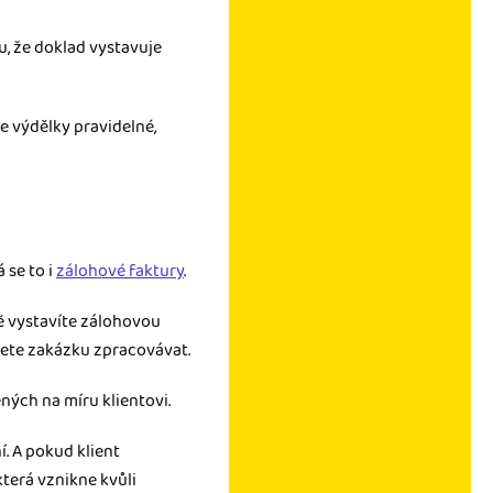
u, že doklad vystavuje
še výdělky pravidelné,
á se to i
zálohové faktury
.
ě vystavíte zálohovou
čnete zakázku zpracovávat.
ných na míru klientovi.
í. A pokud klient
 která vznikne kvůli