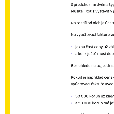
S předchozími dvěma typy
Musíte ji totiž vystavit v
Na rozdíl od nich je úč
Na vyúčtovací faktuře
u
jakou část ceny už zák
a kolik ještě musí dopl
Bez ohledu na to, jestli 
Pokud je například cena
vyúčtovací faktuře uvede
50 000 korun už klien
a 50 000 korun má ješ