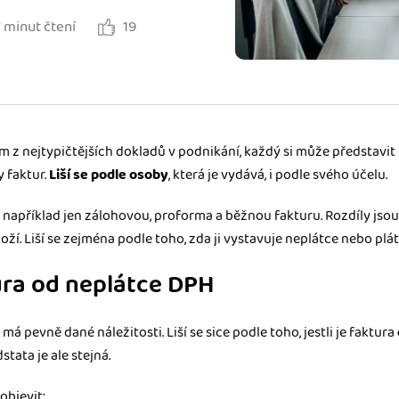
7 minut čtení
19
ady pro finanční
dku.
stémy
 za vás. Díky
ím z nejtypičtějších dokladů v podnikání, každý si může představit
ankou, CRM...
y faktur.
Liší se podle osoby
, která je vydává, i podle svého účelu.
 například jen zálohovou, proforma a běžnou fakturu. Rozdíly jsou
oží. Liší se zejména podle toho, zda ji vystavuje neplátce nebo plá
ura od neplátce DPH
má pevně dané náležitosti. Liší se sice podle toho, jestli je faktura
dstata je ale stejná.
objevit: