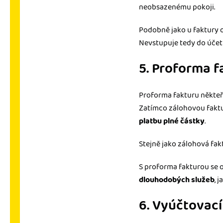
neobsazenému pokoji.
Podobně jako u faktury o
Nevstupuje tedy do účetni
5. Proforma f
Proforma fakturu někteří
Zatímco zálohovou faktu
platbu plné částky
.
Stejně jako zálohová fa
S proforma fakturou se o
dlouhodobých služeb
, 
6. Vyúčtovací