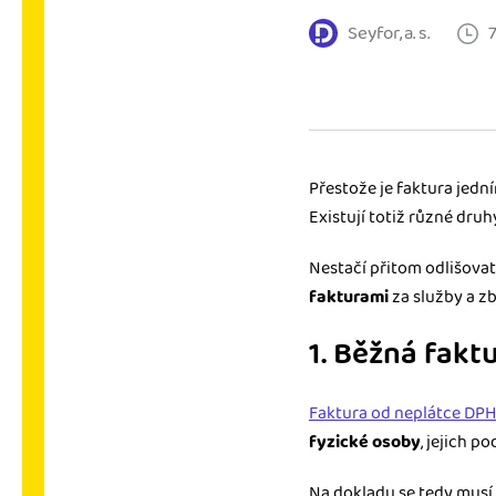
Seyfor, a. s.
Výkazy pro úřady
Užívejte, že máte podkl
úřad v naprostém pořá
Propojení na další sy
Nechte iDoklad pracovat
Přestože je faktura jedn
propojení s e-shopem, b
Existují totiž různé druh
Nestačí přitom odlišovat
fakturami
za služby a zb
1. Běžná fakt
Faktura od neplátce DPH
fyzické osoby
, jejich po
Na dokladu se tedy musí 