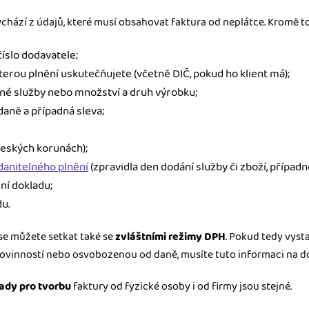
chází z údajů, které musí obsahovat faktura od neplátce. Kromě to
číslo dodavatele;
terou plnění uskutečňujete (včetně DIČ, pokud ho klient má);
né služby nebo množství a druh výrobku;
aně a případná sleva;
českých korunách);
anitelného plnění
(zpravidla den dodání služby či zboží, případně
ení dokladu;
du.
se můžete setkat také se
zvláštními režimy DPH
. Pokud tedy vyst
vinností nebo osvobozenou od daně, musíte tuto informaci na do
ady pro tvorbu
faktury od fyzické osoby i od firmy jsou stejné.