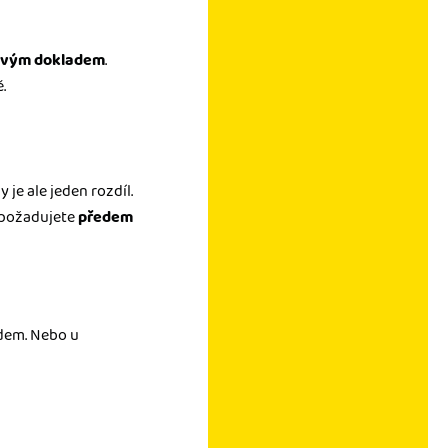
ňovým dokladem
.
.
je ale jeden rozdíl.
 požadujete
předem
edem. Nebo u