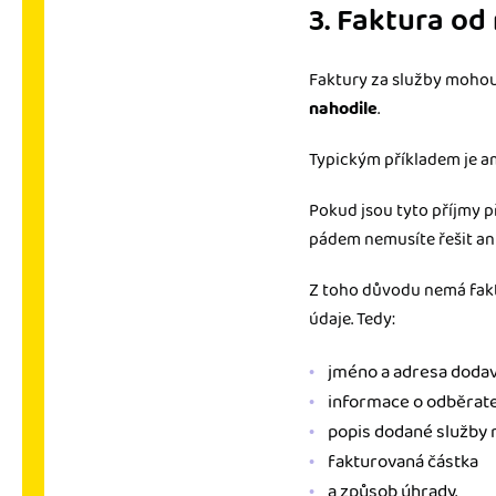
3. Faktura od
Faktury za služby mohou 
nahodile
.
Typickým příkladem je am
Pokud jsou tyto příjmy př
pádem nemusíte řešit an
Z toho důvodu nemá fak
údaje. Tedy:
jméno a adresa dodav
informace o odběratel
popis dodané služby 
fakturovaná částka
a způsob úhrady.