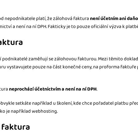
d nepodnikatele platí, že zálohová faktura
není účetním ani da
ctví a není na ní DPH. Fakticky je to pouze oficiální výzva k platbě
aktura
 podnikatelé zaměňují se zálohovou fakturou. Mezi těmito doklady 
ru vystavujete pouze na část konečné ceny, na proforma faktuře
ktura
neprochází účetnictvím a není na ní DPH
.
bvykle setkáte například u školení, kde chce pořadatel platbu př
jako je například webhosting.
 faktura