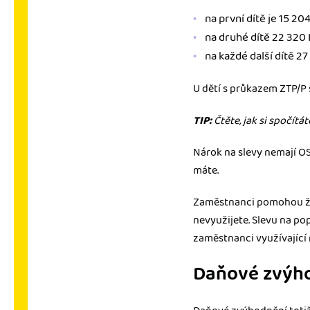
na první dítě je 15 204
na druhé dítě 22 320 
na každé další dítě 27
U dětí s průkazem ZTP/P
TIP:
Čtěte, jak si spočítát
Nárok na slevy nemají OS
máte.
Zaměstnanci pomohou ž
nevyužijete. Slevu na po
zaměstnanci využívající 
Daňové zvýho