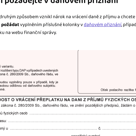
í požádejte v daňovém přiznání
ruhým způsobem vznikl nárok na vrácení daně z příjmu a chcete 
k požádat
vyplněním příslušné kolonky v
daňovém přiznání
, přípa
ku na webu finanční správy.