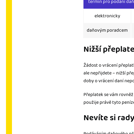
termín pro podání daň
elektronicky
daňovým poradcem
Nižší přeplat
Žádost o vrácení přepla
ale nepřijdete – nižší př
doby o vrácení daní nep
Přeplatek se vám rovněž 
použije právě tyto peníze
Nevíte si rad
Podáváním daňového při