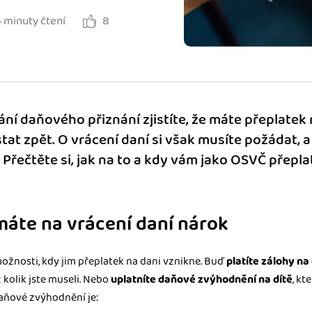
4 minuty čtení
8
ady pro finanční
dku.
stémy
 za vás. Díky
ní daňového přiznání zjistíte, že máte přeplatek n
ankou, CRM...
at zpět. O vrácení daní si však musíte požádat, a
Přečtěte si, jak na to a kdy vám jako OSVČ přepl
 máte na vrácení daní nárok
ožnosti, kdy jim přeplatek na dani vznikne. Buď
platíte zálohy na
ež kolik jste museli. Nebo
uplatníte daňové zvýhodnění na dítě
, kt
aňové zvýhodnění je: