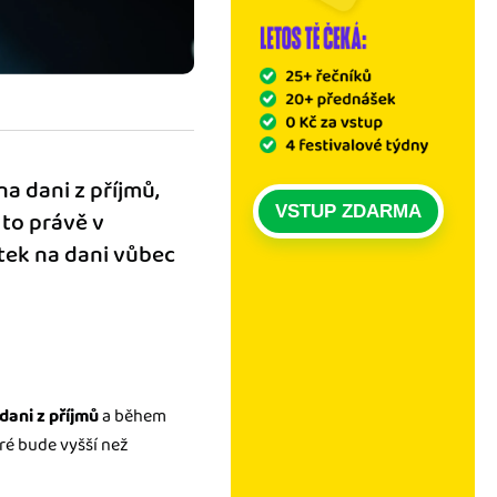
a dani z příjmů,
VSTUP ZDARMA
 to právě v
atek na dani vůbec
 dani z příjmů
a během
eré bude vyšší než