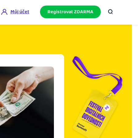
Můj účet
Registrovat ZDARMA
ini akademie
e mnoho
ačněte podnikání bez omylů díky bezplatné
ideo akademii.
akturační poradna
službami.
eptejte se komunity na fakturaci, daně či
četnictví.
podnikání