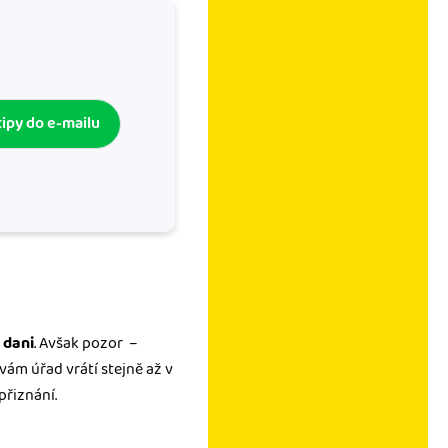
tipy do e-mailu
 dani
. Avšak pozor –
vám úřad vrátí stejně až v
řiznání.