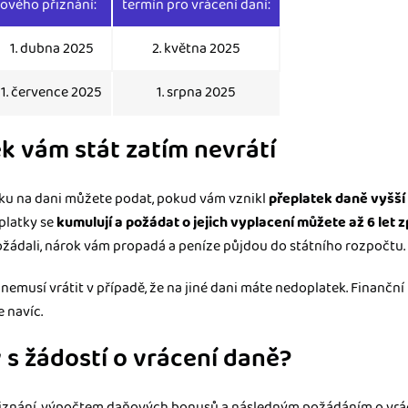
ového přiznání:
termín pro vrácení daní:
1. dubna 2025
2. května 2025
1. července 2025
1. srpna 2025
ek vám stát zatím nevrátí
tku na dani můžete podat, pokud vám vznikl
přeplatek daně vyšší
eplatky se
kumulují a požádat o jejich vyplacení můžete až 6 let 
ožádali, nárok vám propadá a peníze půjdou do státního rozpočtu.
nemusí vrátit v případě, že na jiné dani máte nedoplatek. Finančn
 navíc.
y s žádostí o vrácení daně?
znání, výpočtem daňových bonusů a následným požádáním o vrác