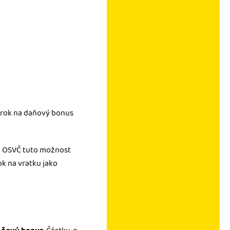
nárok na daňový bonus
ko OSVČ tuto možnost
ok na vratku jako