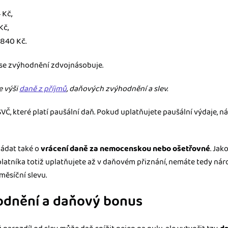
 Kč,
Kč,
 840 Kč.
 se zvýhodnění zdvojnásobuje.
e výši
daně z příjmů
, daňových zvýhodnění a slev.
VČ, které platí paušální daň. Pokud uplatňujete paušální výdaje, 
ádat také o
vrácení daně za nemocenskou nebo ošetřovné
. Ja
platníka totiž uplatňujete až v daňovém přiznání, nemáte tedy nár
měsíční slevu.
dnění a daňový bonus