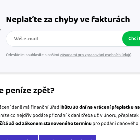
Neplaťte za chyby ve fakturách
Chci 
Odesláním souhlasíte s našimi
zásadami pro zpracování osobních údajů
.
e peníze zpět?
rácení daně má finanční úřad
lhůtu 30 dní na vrácení přeplatku na
íze co nejdřív podáte přiznání k dani třeba už v únoru, přeplatek 
čítá až od zákonem stanoveného termínu
pro podání daňového p