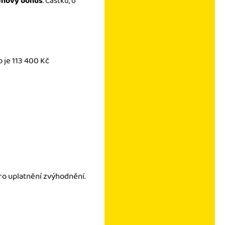
aňový bonus
. Částku, o
o je 113 400 Kč
ro uplatnění zvýhodnění.