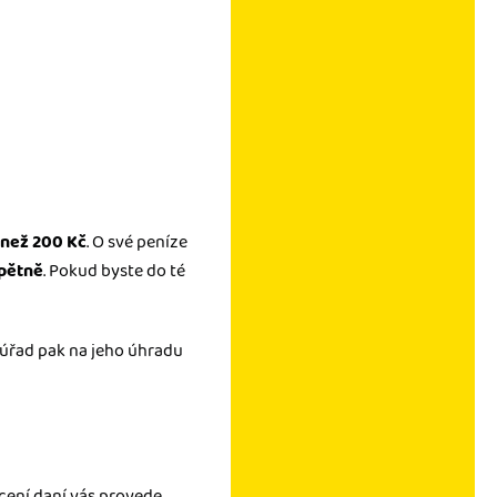
 než 200 Kč
. O své peníze
zpětně
. Pokud byste do té
í úřad pak na jeho úhradu
ení daní vás provede