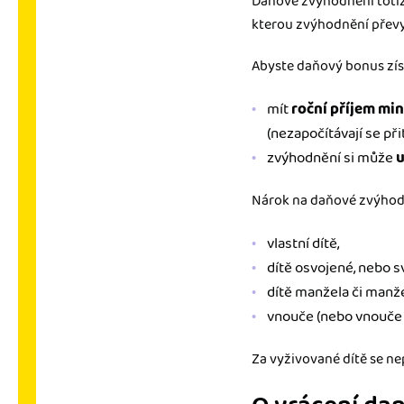
Daňové zvýhodnění totiž n
kterou zvýhodnění převy
Abyste daňový bonus získ
mít
roční
příjem min
(nezapočítávají se při
zvýhodnění si může
u
Nárok na daňové zvýhod
vlastní dítě,
dítě osvojené, nebo s
dítě manžela či manže
vnouče (nebo vnouče 
Za vyživované dítě se ne