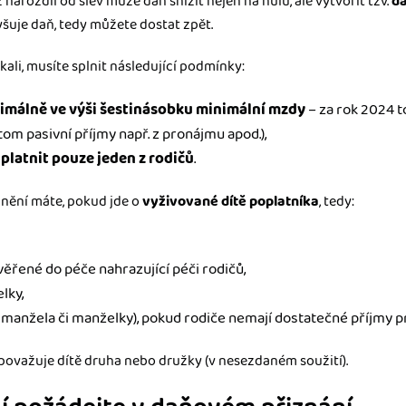
arozdíl od slev může daň snížit nejen na nulu, ale vytvořit tzv.
d
šuje daň, tedy můžete dostat zpět.
ali, musíte splnit následující podmínky:
imálně ve výši šestinásobku minimální mzdy
– za rok 2024 t
tom pasivní příjmy např. z pronájmu apod.),
platnit pouze jeden z rodičů
.
nění máte, pokud jde o
vyživované dítě poplatníka
, tedy:
věřené do péče nahrazující péči rodičů,
lky,
manžela či manželky), pokud rodiče nemají dostatečné příjmy p
považuje dítě druha nebo družky (v nesezdaném soužití).