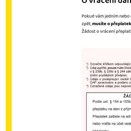
O vrácení dan
Pokud vám jedním nebo d
zpět,
musíte o přeplate
Žádost o vrácení přeplat