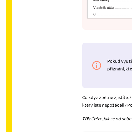
Pokud využ
přiznání, kt
Co když zpětně zjistíte, 
který jste nepožádali? Po
TIP:
Čtěte, jak se od sebe 