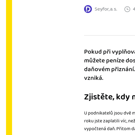
Seyfor, a. s.
Výkazy pro úřady
Užívejte, že máte podkl
úřad v naprostém pořá
Propojení na další sy
Nechte iDoklad pracovat
Pokud při vyplňová
propojení s e-shopem, b
můžete peníze dost
daňovém přiznání. 
vzniká.
Zjistěte, kdy
U podnikatelů jsou dvě m
roku jste zaplatili víc, n
vypočtená daň. Přitom d