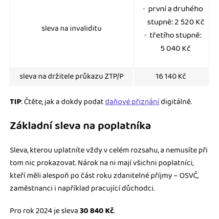
první a druhého
stupně: 2 520 Kč
sleva na invaliditu
třetího stupně:
5 040 Kč
sleva na držitele průkazu ZTP/P
16 140 Kč
TIP
: Čtěte, jak a dokdy podat
daňové přiznání
digitálně.
Základní sleva na poplatníka
Sleva, kterou uplatníte vždy v celém rozsahu, a nemusíte při
tom nic prokazovat. Nárok na ni mají všichni poplatníci,
kteří měli alespoň po část roku zdanitelné příjmy – OSVČ,
zaměstnanci i například pracující důchodci.
Pro rok 2024 je sleva
30 840
Kč
.