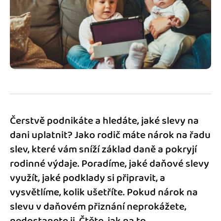
Jak se vyznat ve fakturaci
Spřátelené účetní
Blog
Katalog doplňků
mini akademie
Fakturační poradna
Čerstvě podnikáte a hledáte, jaké slevy na
dani uplatnit? Jako rodič máte nárok na řadu
slev, které vám sníží základ daně a pokryjí
rodinné výdaje. Poradíme, jaké daňové slevy
využít, jaké podklady si připravit, a
vysvětlíme, kolik ušetříte. Pokud nárok na
slevu v daňovém přiznání neprokážete,
nedostanete ji. Čtěte, jak na to.