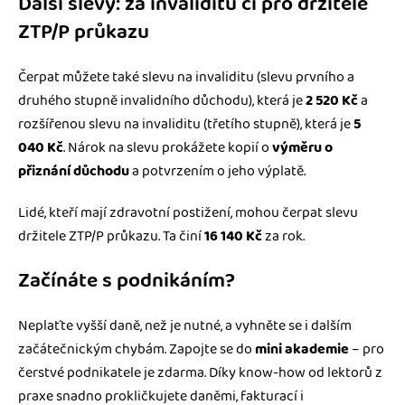
Další slevy: za invaliditu či pro držitele
ZTP/P průkazu
Čerpat můžete také slevu na invaliditu (slevu prvního a
druhého stupně invalidního důchodu), která je
2 520 Kč
a
rozšířenou slevu na invaliditu (třetího stupně), která je
5
040 Kč
. Nárok na slevu prokážete kopií o
výměru o
přiznání důchodu
a potvrzením o jeho výplatě.
Lidé, kteří mají zdravotní postižení, mohou čerpat slevu
držitele ZTP/P průkazu. Ta činí
16 140 Kč
za rok.
Začínáte s podnikáním?
Neplaťte vyšší daně, než je nutné, a vyhněte se i dalším
začátečnickým chybám. Zapojte se do
mini akademie
– pro
čerstvé podnikatele je zdarma. Díky know-how od lektorů z
praxe snadno prokličkujete daněmi, fakturací i