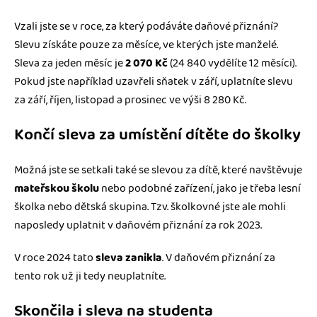
Vzali jste se v roce, za který podáváte daňové přiznání?
Slevu získáte pouze za měsíce, ve kterých jste manželé.
Sleva za jeden měsíc je
2 070 Kč
(24 840 vydělíte 12 měsíci).
Pokud jste například uzavřeli sňatek v září, uplatníte slevu
za září, říjen, listopad a prosinec ve výši 8 280 Kč.
Končí sleva za umístění dítěte do školky
Možná jste se setkali také se slevou za dítě, které navštěvuje
mateřskou školu
nebo podobné zařízení, jako je třeba lesní
školka nebo dětská skupina. Tzv. školkovné jste ale mohli
naposledy uplatnit v daňovém přiznání za rok 2023.
V roce 2024 tato
sleva zanikla
. V daňovém přiznání za
tento rok už ji tedy neuplatníte.
Skončila i sleva na studenta