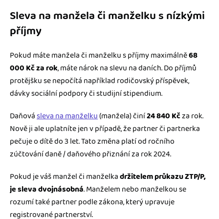
Sleva na manžela či manželku s nízkými
příjmy
Pokud máte manžela či manželku s příjmy maximálně
68
000 Kč za rok
, máte nárok na slevu na daních. Do příjmů
protějšku se nepočítá například rodičovský příspěvek,
dávky sociální podpory či studijní stipendium.
Daňová
sleva na manželku
(manžela) činí
24 840 Kč
za rok.
Nově ji ale uplatníte jen v případě, že partner či partnerka
pečuje o dítě do 3 let. Tato změna platí od ročního
zúčtování daně / daňového přiznání za rok 2024.
Pokud je váš manžel či manželka
držitelem průkazu ZTP/P,
je sleva dvojnásobná
. Manželem nebo manželkou se
rozumí také partner podle zákona, který upravuje
registrované partnerství.