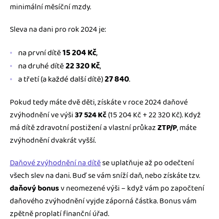
minimální měsíční mzdy.
Sleva na dani pro rok 2024 je:
na první dítě
15 204 Kč
,
na druhé dítě
22 320 Kč
,
a třetí (a každé další dítě)
27 840
.
Pokud tedy máte dvě děti, získáte v roce 2024 daňové
zvýhodnění ve výši
37 524 Kč
(15 204 Kč + 22 320 Kč). Když
má dítě zdravotní postižení a vlastní průkaz
ZTP/P
, máte
zvýhodnění dvakrát vyšší.
Daňové zvýhodnění na dítě
se uplatňuje až po odečtení
všech slev na dani. Buď se vám sníží daň, nebo získáte tzv.
daňový bonus
v neomezené výši – když vám po započtení
daňového zvýhodnění vyjde záporná částka. Bonus vám
zpětně proplatí finanční úřad.