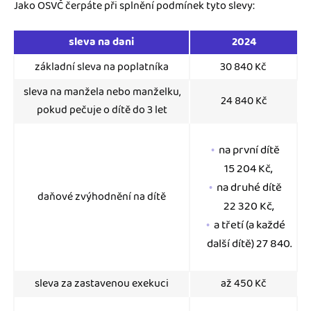
Jako OSVČ čerpáte při splnění podmínek tyto slevy:
sleva na dani
2024
základní sleva na poplatníka
30 840 Kč
sleva na manžela nebo manželku,
24 840 Kč
pokud pečuje o dítě do 3 let
na první dítě
15 204 Kč,
na druhé dítě
daňové zvýhodnění na dítě
22 320 Kč,
a třetí (a každé
další dítě) 27 840.
sleva za zastavenou exekuci
až 450 Kč