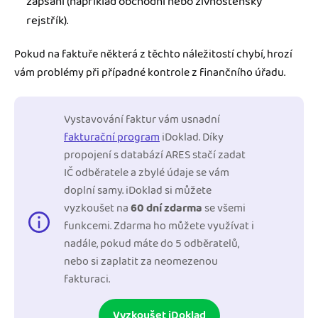
zapsaní (například obchodní nebo živnostenský
rejstřík).
Pokud na faktuře některá z těchto náležitostí chybí, hrozí
vám problémy při případné kontrole z finančního úřadu.
Vystavování faktur vám usnadní
fakturační program
iDoklad. Díky
propojení s databází ARES stačí zadat
IČ odběratele a zbylé údaje se vám
doplní samy. iDoklad si můžete
vyzkoušet na
60 dní zdarma
se všemi
funkcemi. Zdarma ho můžete využívat i
nadále, pokud máte do 5 odběratelů,
nebo si zaplatit za neomezenou
fakturaci.
Vyzkoušet iDoklad