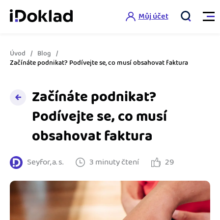
Můj účet
Úvod
Blog
Vlastnosti
Začínáte podnikat? Podívejte se, co musí obsahovat faktura
Online fakturace
Začínáte podnikat?
Ceník
Správa kontaktů
Podívejte se, co musí
Vzdělání
obsahovat faktura
Hlídání cashflow
Nápověda
Spolupráce s účetní
Šablony faktur
Seyfor, a. s.
3 minuty čtení
29
Jak začít s iDokladem
Výkazy pro úřady
Šablona pro plátce DPH
Jak začít podnikat
Propojení na další systémy
Registrovat ZDARMA
Šablona pro neplátce DPH