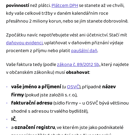
povinností
než plátci.
Plátcem DPH
se stanete až ve chvíli,
kdy vaše celkové tržby v daném kalendářním roce
přesáhnou 2 miliony korun, nebo se jím stanete dobrovolně.
Zpočátku navíc nepotřebujete vést ani účetnictví. Stačí mít
daňovou evidenci
, uplatňovat v daňovém přiznání výdaje
procentem z příjmu nebo platit
paušální daň
.
Vaše faktura tedy (podle
zákona č. 89/2012 Sb
., který najdete
v občanském zákoníku) musí
obsahovat
:
vaše jméno a příjmení
(u
OSVČ
), případně
název
firmy
(pokud jste založili s. r. o.),
fakturační adresu
(sídlo firmy – u OSVČ bývá většinou
shodné s adresou trvalého bydliště),
IČ
,
a
označení registru
, ve kterém jste jako podnikatelé