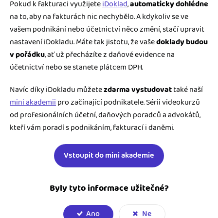
Pokud k fakturaci využijete
iDoklad
,
automaticky dohlédne
na to, aby na fakturách nic nechybělo. A kdykoliv se ve
vašem podnikání nebo účetnictví něco změní, stačí upravit
nastavení iDokladu. Máte tak jistotu, že vaše
doklady budou
v pořádku
, ať už přecházíte z daňové evidence na
účetnictví nebo se stanete plátcem DPH.
Navíc díky iDokladu můžete
zdarma vystudovat
také naší
mini akademii
pro začínající podnikatele. Sérii videokurzů
od profesionálních účetní, daňových poradců a advokátů,
kteří vám poradí s podnikáním, fakturací i daněmi.
Vstoupit do mini akademie
Byly tyto informace užitečné?
Ano
Ne