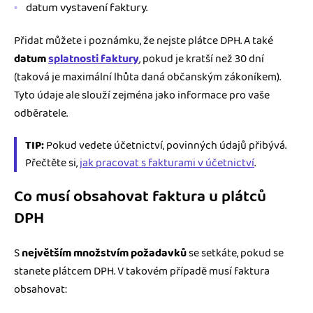
datum vystavení faktury.
Přidat můžete i poznámku, že nejste plátce DPH. A také
datum
splatnosti faktury
, pokud je kratší než 30 dní
(taková je maximální lhůta daná občanským zákoníkem).
Tyto údaje ale slouží zejména jako informace pro vaše
odběratele.
TIP:
Pokud vedete účetnictví, povinných údajů přibývá.
Přečtěte si,
jak pracovat s fakturami v účetnictví
.
Co musí obsahovat faktura u plátců
DPH
S
největším množstvím požadavků
se setkáte, pokud se
stanete plátcem DPH. V takovém případě musí faktura
obsahovat: