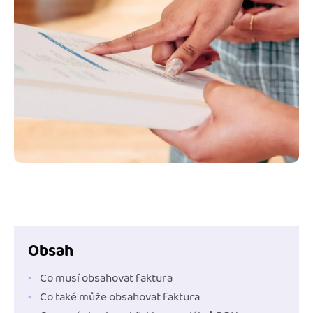
Jak se vyznat ve fakturaci
Spřátelené účetní
Blog
Katalog doplňků
mini akademie
Fakturační poradna
Obsah
Co musí obsahovat faktura
Co také může obsahovat faktura