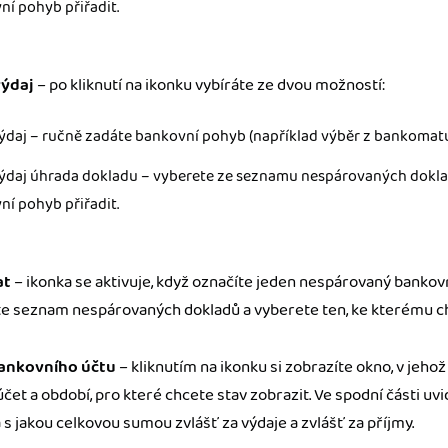
ní pohyb přiřadit.
ýdaj
– po kliknutí na ikonku vybíráte ze dvou možností:
ýdaj – ručně zadáte bankovní pohyb (například výběr z bankomatu
ýdaj úhrada dokladu – vyberete ze seznamu nespárovaných dokla
ní pohyb přiřadit.
at
– ikonka se aktivuje, když označíte jeden nespárovaný bankovn
íte seznam nespárovaných dokladů a vyberete ten, ke kterému 
ankovního účtu
– kliknutím na ikonku si zobrazíte okno, v jehož
čet a období, pro které chcete stav zobrazit. Ve spodní části uvid
a s jakou celkovou sumou zvlášť za výdaje a zvlášť za příjmy.