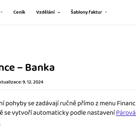
Ceník
Vzdělání
Šablony faktur
Spřátelené účetní
m
Nápověda
Šablona pro plátce DPH
no i bez zaškolení.
Vyberte si z katalogu a získejt
Z
výhod.
v
Jak začít s iDokladem
Šablona pro neplátce DPH
nce – Banka
stavem zakázek a
Katalog doplňků
F
Propojte svůj iDoklad s dalšími 
Z
Jak začít podnikat
ú
tualizace: 9. 12. 2024
Ukážeme vám, jak zrychlit vaše 
Jak se vyznat ve fakturaci
rozumitelný přehled
í pohyby se zadávají ručně přímo z menu Financ
pomocí iDokladu.
ě se vytvoří automaticky podle nastavení
Párová
Blog
.
řebuje – nonstop
Stáhněte si
ům.
mobilní aplikaci