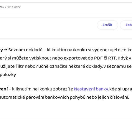
vy
→ Seznam dokladů – kliknutím na ikonku si vygenerujete cel
terý si můžete vytisknout nebo exportovat do PDF či RTF. Když 
žijete filtr nebo ručně označíte některé doklady, v seznamu se
položky.
ení
– kliknutím na ikonku zobrazíte
Nastavení banky
, kde si upr
automatické párování bankovních pohybů nebo jejich číslování.