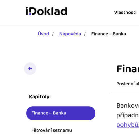
Vlastnosti
Úvod
Nápověda
Finance – Banka
Online fakturace
Vytvářejte doklady snad
Správa kontaktů
Fina
Získejte kontrolu nad 
obchodními kontakty.
Poslední ak
Hlídání cashflow
Kapitoly:
Vyměňte počítání za s
Bankovn
o výdajích a příjmech.
Finance – Banka
případn
Spolupráce s účetní
pohybů
Dejte účetní to, co pot
Filtrování seznamu
přístup k vašim doklad