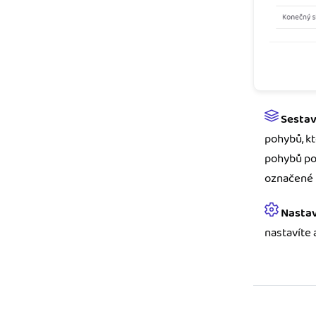
Sesta
pohybů, k
pohybů pou
označené 
Nastav
nastavíte 