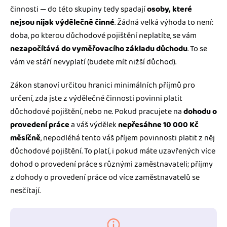
činnosti — do této skupiny tedy spadají
osoby, které
nejsou nijak výdělečně činné
. Žádná velká výhoda to není:
doba, po kterou důchodové pojištění neplatíte, se vám
nezapočítává do vyměřovacího základu důchodu
. To se
vám ve stáří nevyplatí (budete mít nižší důchod).
Zákon stanoví určitou hranici minimálních příjmů pro
určení, zda jste z výdělečné činnosti povinni platit
důchodové pojištění, nebo ne. Pokud pracujete na
dohodu o
provedení práce
a váš výdělek
nepřesáhne 10 000 Kč
měsíčně
, nepodléhá tento váš příjem povinnosti platit z něj
důchodové pojištění. To platí, i pokud máte uzavřených více
dohod o provedení práce s různými zaměstnavateli; příjmy
z dohody o provedení práce od více zaměstnavatelů se
nesčítají.