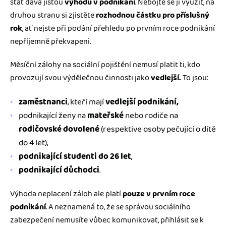
stát dává jistou
výhodu v podnikání
. Nebojte se ji využít, na
druhou stranu si zjistěte
rozhodnou částku pro příslušný
rok
, ať nejste při podání přehledu po prvním roce podnikání
nepříjemně překvapeni.
Měsíční zálohy na sociální pojištění nemusí platit ti, kdo
provozují svou výdělečnou činnosti jako
vedlejší.
To jsou:
zaměstnanci
, kteří mají
vedlejší podnikání,
podnikající ženy na
mateřské
nebo rodiče na
rodičovské dovolené
(respektive osoby pečující o dítě
do 4 let),
podnikající studenti do 26 let
,
podnikající důchodci
.
Výhoda neplacení záloh ale platí
pouze v prvním roce
podnikání
. A neznamená to, že se správou sociálního
zabezpečení nemusíte vůbec komunikovat, přihlásit se k