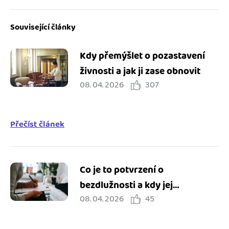
Související články
Kdy přemýšlet o pozastavení
živnosti a jak ji zase obnovit
08. 04. 2026
307
Přečíst článek
Co je to potvrzení o
bezdlužnosti a kdy jej
08. 04. 2026
45
potřebuji?