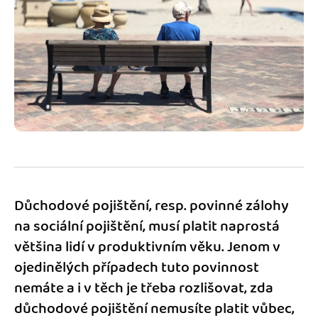
Jak se vyznat ve fakturaci
Spřátelené účetní
Blog
Katalog doplňků
mini akademie
Fakturační poradna
Důchodové pojištění, resp. povinné zálohy
na sociální pojištění, musí platit naprostá
většina lidí v produktivním věku. Jenom v
ojedinělých případech tuto povinnost
nemáte a i v těch je třeba rozlišovat, zda
důchodové pojištění nemusíte platit vůbec,