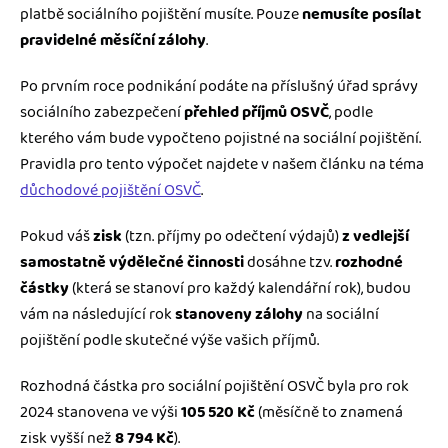
platbě sociálního pojištění musíte. Pouze
nemusíte posílat
pravidelné měsíční zálohy
.
Po prvním roce podnikání podáte na příslušný úřad správy
sociálního zabezpečení
přehled příjmů OSVČ
, podle
kterého vám bude vypočteno pojistné na sociální pojištění.
Pravidla pro tento výpočet najdete v našem článku na téma
důchodové pojištění OSVČ
.
Pokud váš
zisk
(tzn. příjmy po odečtení výdajů)
z vedlejší
samostatně výdělečné činnosti
dosáhne tzv.
rozhodné
částky
(která se stanoví pro každý kalendářní rok), budou
vám na následující rok
stanoveny zálohy
na sociální
pojištění podle skutečné výše vašich příjmů.
Rozhodná částka pro sociální pojištění OSVČ byla pro rok
2024 stanovena ve výši
105 520 Kč
(měsíčně to znamená
zisk vyšší než
8 794 Kč
).