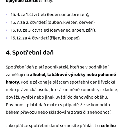
uplynulé čtvrtletí
. Tedy:
15. 4. za 1. čtvrtletí (leden, únor, březen),
15. 7. za 2. čtvrtletí (duben, květen, červen),
15. 10. za 3. čtvrtletí (červenec, srpen, září),
15. 12. za 4. čtvrtletí (říjen, listopad).
4. Spotřební daň
Spotřební daň platí podnikatelé, kteří se v podnikání
zaměřují na
alkohol, tabákové výrobky nebo pohonné
hmoty
. Podle zákona je plátcem spotřební daně fyzická
nebo právnická osoba, která zmíněné komodity skladuje,
dováží, vyrábí nebo jinak uvádí do daňového oběhu.
Povinnost platit daň máte i v případě, že se komodita
během převozu nebo skladování ztratí či znehodnotí.
Jako plátce spotřební daně se musíte přihlásit u
celního