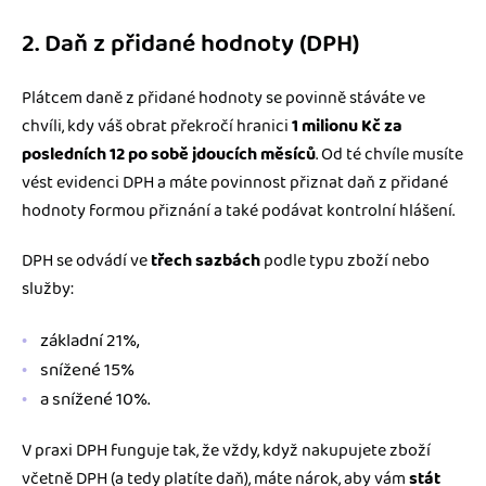
2. Daň z přidané hodnoty (DPH)
Plátcem daně z přidané hodnoty se povinně stáváte ve
chvíli, kdy váš obrat překročí hranici
1 milionu Kč za
posledních 12 po sobě jdoucích měsíců
. Od té chvíle musíte
vést evidenci DPH a máte povinnost přiznat daň z přidané
hodnoty formou přiznání a také podávat kontrolní hlášení.
DPH se odvádí ve
třech sazbách
podle typu zboží nebo
služby:
základní 21%,
snížené 15%
a snížené 10%.
V praxi DPH funguje tak, že vždy, když nakupujete zboží
včetně DPH (a tedy platíte daň), máte nárok, aby vám
stát