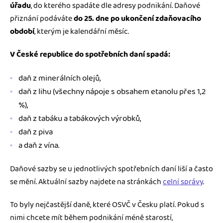
úřadu
, do kterého spadáte dle adresy podnikání. Daňové
přiznání podáváte
do 25. dne po ukončení zdaňovacího
období
, kterým je kalendářní měsíc.
V České republice do spotřebních daní spadá:
daň z minerálních olejů,
daň z lihu (všechny nápoje s obsahem etanolu přes 1,2
%),
daň z tabáku a tabákových výrobků,
daň z piva
a daň z vína.
Daňové sazby se u jednotlivých spotřebních daní liší a často
se mění. Aktuální sazby najdete na stránkách
celní správy
.
To byly nejčastější daně, které OSVČ v Česku platí. Pokud s
nimi chcete mít během podnikání méně starostí,