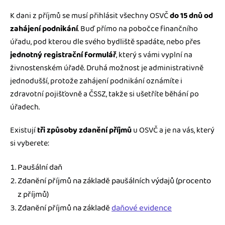
K dani z příjmů se musí přihlásit všechny OSVČ
do 15 dnů od
zahájení podnikání
. Buď přímo na pobočce finančního
úřadu, pod kterou dle svého bydliště spadáte, nebo přes
jednotný registrační formulář
, který s vámi vyplní na
živnostenském úřadě. Druhá možnost je administrativně
jednodušší, protože zahájení podnikání oznámíte i
zdravotní pojišťovně a ČSSZ, takže si ušetříte běhání po
úřadech.
Existují
tři způsoby zdanění příjmů
u OSVČ a je na vás, který
si vyberete:
Paušální daň
Zdanění příjmů na základě paušálních výdajů (procento
z příjmů)
Zdanění příjmů na základě
daňové evidence