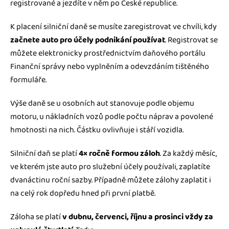
registrované a jezdíte v něm po České republice.
K placení silniční daně se musíte zaregistrovat ve chvíli, kdy
začnete auto pro účely podnikání používat
. Registrovat se
můžete elektronicky prostřednictvím daňového portálu
Finanční správy nebo vyplněním a odevzdáním tištěného
formuláře.
Výše daně se u osobních aut stanovuje podle objemu
motoru, u nákladních vozů podle počtu náprav a povolené
hmotnosti na nich. Částku ovlivňuje i stáří vozidla.
Silniční daň se platí
4× ročně formou záloh
. Za každý měsíc,
ve kterém jste auto pro služební účely používali, zaplatíte
dvanáctinu roční sazby. Případně můžete zálohy zaplatit i
na celý rok dopředu hned při první platbě.
Záloha se platí
v dubnu, červenci, říjnu a prosinci vždy za