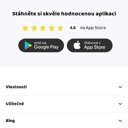
Stáhněte si skvěle hodnocenou aplikaci
na App Store
4.8
Vlastnosti
Fakturační vlastnosti
Online fakturace
Užitečné
Správa kontaktů
Nápověda
Hlídání cashflow
Vývojářský web
Blog
Spolupráce s účetní
Developer API
Novinky v iDokladu