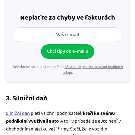
Neplaťte za chyby ve fakturách
Chci tipy do e-mailu
Odesláním souhlasíte s našimi
zásadami pro zpracování osobních
údajů
.
3. Silniční daň
Silniční daň
platí všichni podnikatelé,
kteří ke svému
podnikání využívají auto
. A to i v případě, že auto není v
obchodním majetku vaší firmy. Stačí, že je vozidlo