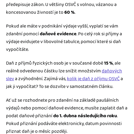
předepisuje zákon. U většiny OSVČ s volnou, vázanou a
koncesovanou živností je to
60 %
.
Pokud ale máte v podnikání výdaje vyšší, vyplatí se vám
zdanění pomocí
daňové evidence
. Po celý rok si příjmy a
výdaje evidujete v libovolné tabulce, pomocí které si daň
vypočítáte.
Daň z příjmů fyzických osob je v současné době
15 %
, ale
reálně odvedenou částku lze snížit množstvím
daňových
slev
a zvýhodnění. Zajímá vás,
kolik je daň z příjmu OSVČ
a
jak ji vypočítat? To se dozvíte v samostatném článku.
Ať už se rozhodnete pro zdanění na základě paušálních
výdajů nebo pomocí daňové evidence, musíte zaplatit daň a
podat daňové přiznání
do 1. dubna následujícího roku
.
Pokud přiznání podáváte elektronicky, datum povinnosti
přiznat daň je o měsíc později.