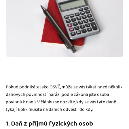
Jak se vyznat ve fakturaci
Spřátelené účetní
Blog
Katalog doplňků
mini akademie
Fakturační poradna
Pokud podnikáte jako OSVČ, může se vás týkat hned několik
daňových povinností naráz (podle zákona jste osoba
povinná k dani). V článku se dozvíte, kdy se vás tyto daně
týkají, kolik musíte na daních odvést i do kdy.
1. Daň z příjmů fyzických osob