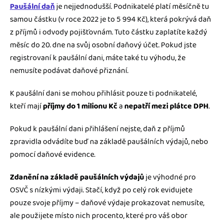
Paušální daň
je nejjednodušší. Podnikatelé platí měsíčně tu
samou částku (v roce 2022 je to 5 994 Kč), která pokrývá daň
z příjmů i odvody pojišťovnám. Tuto částku zaplatíte každý
měsíc do 20. dne na svůj osobní daňový účet. Pokud jste
registrovaní k paušální dani, máte také tu výhodu, že
nemusíte podávat daňové přiznání.
K paušální dani se mohou přihlásit pouze ti podnikatelé,
kteří mají
příjmy do 1 milionu Kč
a
nepatří mezi plátce DPH
.
Pokud k paušální dani přihlášení nejste, daň z příjmů
zpravidla odvádíte buď na základě paušálních výdajů, nebo
pomocí daňové evidence.
Zdanění na základě paušálních výdajů
je výhodné pro
OSVČ s nízkými výdaji. Stačí, když po celý rok evidujete
pouze svoje příjmy –⁠ daňové výdaje prokazovat nemusíte,
ale použijete místo nich procento, které pro váš obor