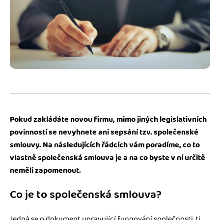
Jak se vyznat ve fakturaci
Spřátelené účetní
Blog
Katalog doplňků
mini akademie
Fakturační poradna
Pokud zakládáte novou firmu, mimo jiných legislativních
povinností se nevyhnete ani sepsání tzv. společenské
smlouvy. Na následujících řádcích vám poradíme, co to
vlastně společenská smlouva je a na co byste v ní určitě
neměli zapomenout.
Co je to společenská smlouva?
Jedná se o dokument upravující fungování společnosti, tj.