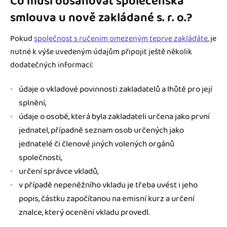
Co musí obsahovat společenská
smlouva u nově zakládané s. r. o.?
Pokud
společnost s ručením omezeným teprve zakládáte
, je
nutné k výše uvedeným údajům připojit ještě několik
dodatečných informací:
údaje o vkladové povinnosti zakladatelů a lhůtě pro její
splnění,
údaje o osobě, která byla zakladateli určena jako první
jednatel, případně seznam osob určených jako
jednatelé či členové jiných volených orgánů
společnosti,
určení správce vkladů,
v případě nepeněžního vkladu je třeba uvést i jeho
popis, částku započítanou na emisní kurz a určení
znalce, který ocenění vkladu provedl.