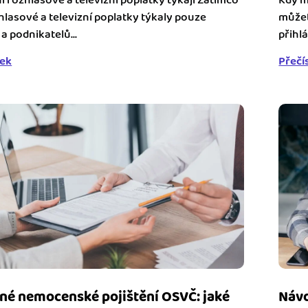
 rozhlasové a televizní poplatky týkají Zatímco
Kdy m
hlasové a televizní poplatky týkaly pouze
můžet
a podnikatelů...
přihlá
nek
Přečí
né nemocenské pojištění OSVČ: jaké
Návo