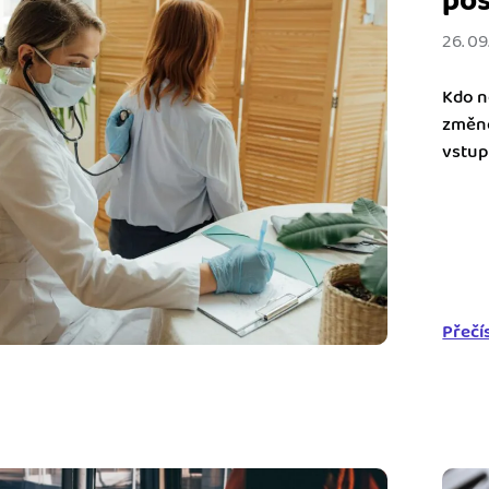
pos
26. 09
ady pro finanční
dku.
Kdo n
změno
stémy
vstup
 za vás. Díky
zaměs
ankou, CRM...
Přečí