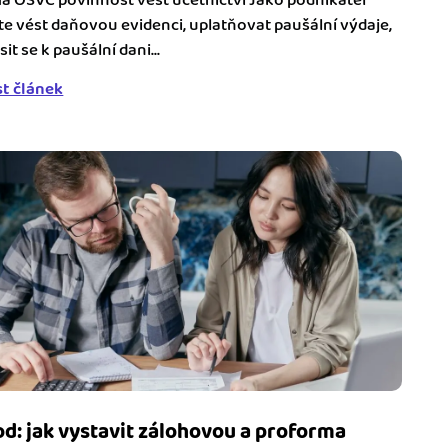
á OSVČ povinnost vést účetnictví Jako podnikatel
e vést daňovou evidenci, uplatňovat paušální výdaje,
sit se k paušální dani...
st článek
d: jak vystavit zálohovou a proforma