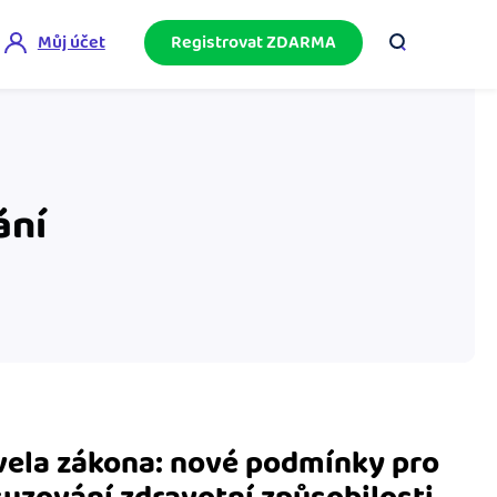
Můj účet
Registrovat ZDARMA
ini akademie
e mnoho
ačněte podnikání bez omylů díky bezplatné
ideo akademii.
ání
akturační poradna
službami.
eptejte se komunity na fakturaci, daně či
četnictví.
podnikání
ela zákona: nové podmínky pro