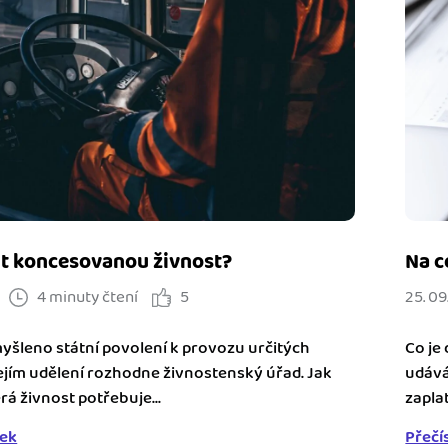
it koncesovanou živnost?
Na c
4 minuty čtení
5
25. 09
myšleno státní povolení k provozu určitých
Co je
jejím udělení rozhodne živnostenský úřad. Jak
udává
á živnost potřebuje...
zapla
nek
Přečí