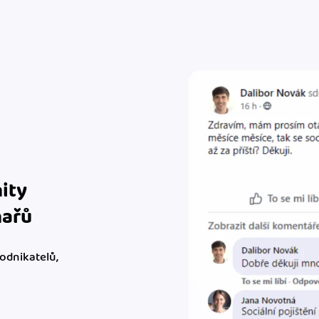
ity
ňařů
podnikatelů,