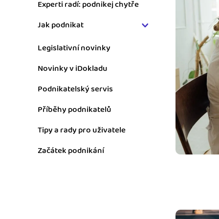
Experti radí: podnikej chytře
Výkazy pro úřady
Jak podnikat
Užívejte, že máte podkl
úřad v naprostém pořá
Daně (68)
Legislativní novinky
Fakturace (38)
Propojení na další sy
Novinky v iDokladu
Nechte iDoklad pracovat
Finance a cenotvorba
propojení s e-shopem, b
Podnikatelský servis
(7)
OSVČ (97)
Příběhy podnikatelů
s. r. o. (37)
Tipy a rady pro uživatele
Účetnictví (27)
Začátek podnikání