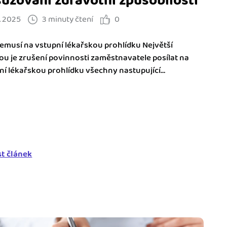
uzování zdravotní způsobilosti
. 2025
3 minuty čtení
0
emusí na vstupní lékařskou prohlídku Největší
u je zrušení povinnosti zaměstnavatele posílat na
ní lékařskou prohlídku všechny nastupující
tnance....
st článek