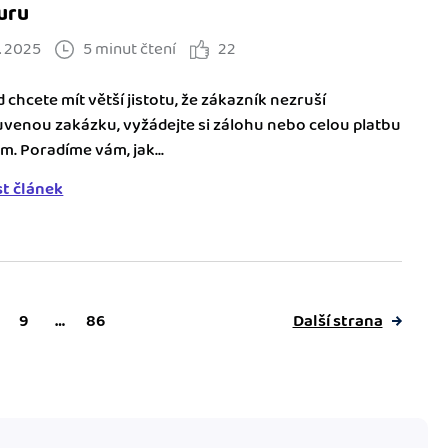
uru
. 2025
5 minut čtení
22
 chcete mít větší jistotu, že zákazník nezruší
venou zakázku, vyžádejte si zálohu nebo celou platbu
m. Poradíme vám, jak...
st článek
Další strana
9
…
86