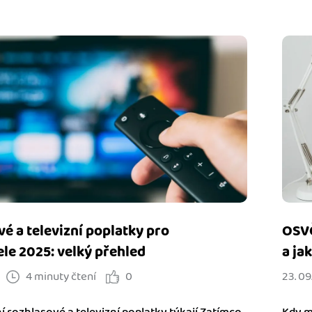
é a televizní poplatky pro
OSVČ
le 2025: velký přehled
a ja
4 minuty čtení
0
23. 09