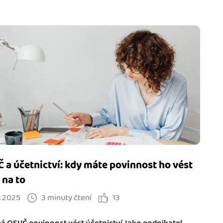
 a účetnictví: kdy máte povinnost ho vést
k na to
. 2025
3 minuty čtení
13