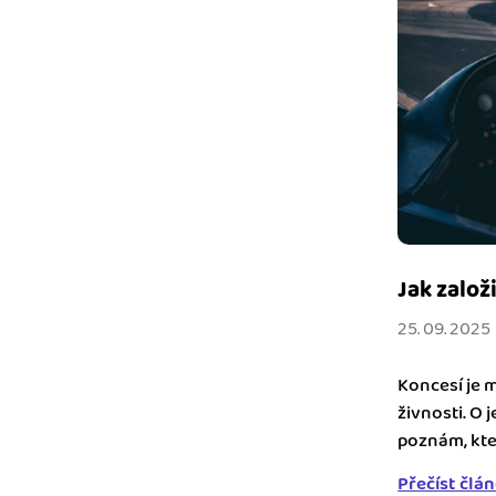
Jak založ
25. 09. 2025
Koncesí je 
živnosti. O 
poznám, kter
Přečíst člá