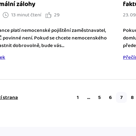
mální zálohy
fakt
13 minut čtení
29
23. 09
nce platí nemocenské pojištění zaměstnavatel,
Pokud
Č povinné není. Pokud se chcete nemocenského
domlu
astnit dobrovolně, bude vás...
přede
nek
Přečí
í strana
1
…
5
6
7
8