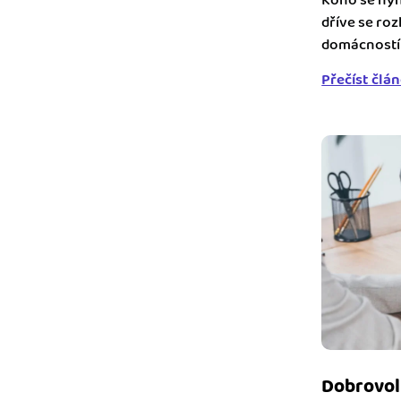
Koho se nyní
dříve se roz
domácností 
Přečíst člá
Dobrovol