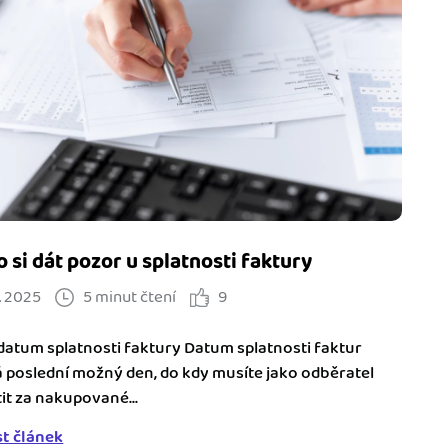
o si dát pozor u splatnosti faktury
. 2025
5 minut čtení
9
 datum splatnosti faktury Datum splatnosti faktur
 poslední možný den, do kdy musíte jako odběratel
tit za nakupované...
st článek