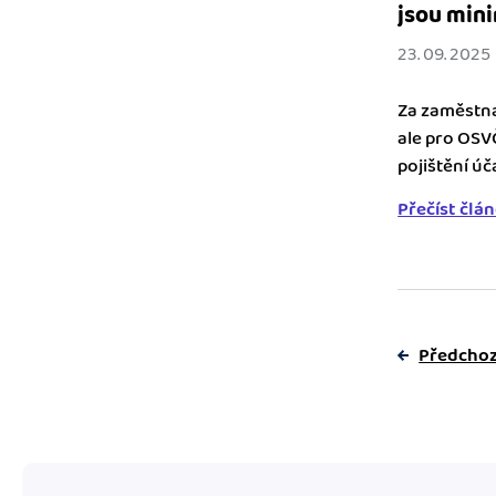
jsou mini
23. 09. 2025
Za zaměstna
ale pro OSV
pojištění úč
Přečíst člá
Předchoz