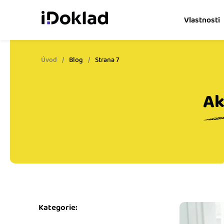
Vlastnosti
Úvod
Blog
Strana 7
Online fakturace
Vytvářejte doklady snad
Ak
Správa kontaktů
Získejte kontrolu nad 
obchodními kontakty.
Hlídání cashflow
Vyměňte počítání za s
o výdajích a příjmech.
Spolupráce s účetní
Dejte účetní to, co pot
Kategorie:
přístup k vašim doklad